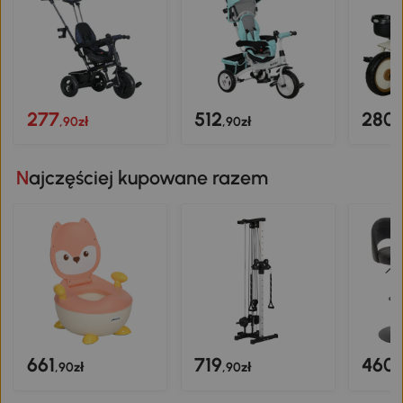
277
512
280
,90zł
,90zł
,
Najczęściej kupowane razem
661
719
460
,90zł
,90zł
,