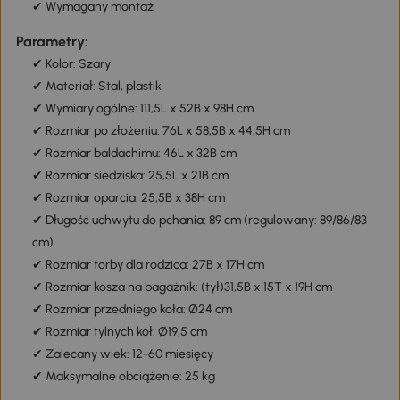
✔ Wymagany montaż
Parametry:
✔ Kolor: Szary
✔ Materiał: Stal, plastik
✔ Wymiary ogólne: 111,5L x 52B x 98H cm
✔ Rozmiar po złożeniu: 76L x 58,5B x 44,5H cm
✔ Rozmiar baldachimu: 46L x 32B cm
✔ Rozmiar siedziska: 25,5L x 21B cm
✔ Rozmiar oparcia: 25,5B x 38H cm
✔ Długość uchwytu do pchania: 89 cm (regulowany: 89/86/83
cm)
✔ Rozmiar torby dla rodzica: 27B x 17H cm
✔ Rozmiar kosza na bagażnik: (tył)31,5B x 15T x 19H cm
✔ Rozmiar przedniego koła: Ø24 cm
✔ Rozmiar tylnych kół: Ø19,5 cm
✔ Zalecany wiek: 12-60 miesięcy
✔ Maksymalne obciążenie: 25 kg