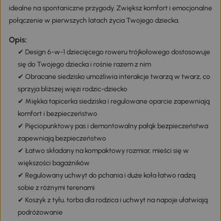
idealne na spontaniczne przygody. Zwiększ komfort i emocjonalne
połączenie w pierwszych latach życia Twojego dziecka.
Opis:
✔ Design 6-w-1 dziecięcego roweru trójkołowego dostosowuje
się do Twojego dziecka i rośnie razem z nim
✔ Obracane siedzisko umożliwia interakcje twarzą w twarz, co
sprzyja bliższej więzi rodzic-dziecko
✔ Miękka tapicerka siedziska i regulowane oparcie zapewniają
komfort i bezpieczeństwo
✔ Pięciopunktowy pas i demontowalny pałąk bezpieczeństwa
zapewniają bezpieczeństwo
✔ Łatwo składany na kompaktowy rozmiar, mieści się w
większości bagażników
✔ Regulowany uchwyt do pchania i duże koła łatwo radzą
sobie z różnymi terenami
✔ Koszyk z tyłu, torba dla rodzica i uchwyt na napoje ułatwiają
podróżowanie