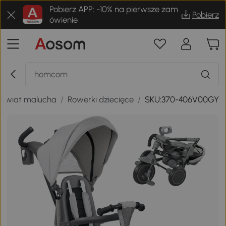
Pobierz APP: -10% na pierwsze zam
Pobierz
ówienie
Świat malucha
/
Rowerki dziecięce
/
SKU:370-406V00GY