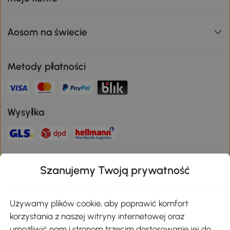
Aosom na świecie
Metody płatności
Wysyłka
Bezpieczna płatność
Szanujemy Twoją prywatność
Pobierz aplikację Aosom
Używamy plików cookie, aby poprawić komfort
korzystania z naszej witryny internetowej oraz
umożliwić nam i stronom trzecim dostosowanie jej do