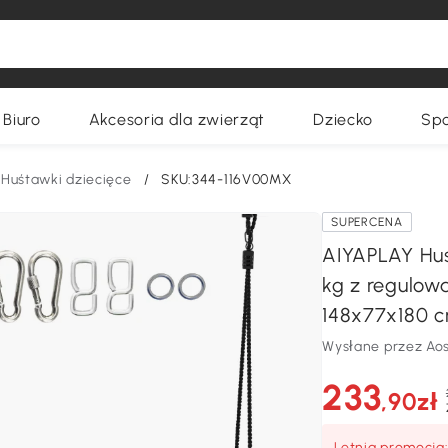
Biuro
Akcesoria dla zwierząt
Dziecko
Spo
Huśtawki dziecięce
/
SKU:344-116V00MX
SUPERCENA
AIYAPLAY Hu
kg z regulowa
148x77x180 c
Wysłane przez Ao
233
,90zł
Letnia promocja