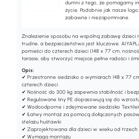
dumni z tego, że pomagamy im
życie. Podobnie jak nasze log
zabawne i niezapomniane.
Znalezienie sposobu na wspólną zabawę dzieci
trudne, a bezpieczeństwo jest kluczowe. AIYAP
pomieści do czterech dzieci (148 x 77 cm, nośnoś
tarasie, aby stworzyć miejsce pełne radości i śm
Opis:
✔ Przestronne siedzisko o wymiarach 148 x 77
czterech dzieci
✔ Nośność do 300 kg zapewnia stabilność i bez
✔ Regulowane liny PE dopasowują się do wzrost
✔ Wodoodporne i zdejmowane siedzisko Textilen
✔ Łatwy montaż za pomocą dołączonych pasów i
stelażu huśtawki
✔ Zaprojektowana dla dzieci w wieku od trzech 
✔ Wymaga montażu