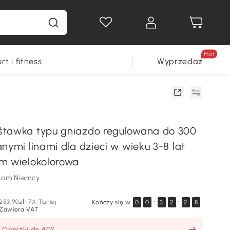
Hot
rt i fitness
Wyprzedaż
śtawka typu gniazdo regulowana do 300
nymi linami dla dzieci w wieku 3-8 lat
m wielokolorowa
som Niemcy
253,90zł
7% Taniej
Kończy się w
0
0
:
3
2
:
2
7
Zawiera VAT
: Obniżki do 40%