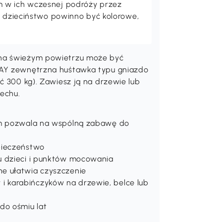
 w ich wczesnej podróży przez
o, dzieciństwo powinno być kolorowe,
 na świeżym powietrzu może być
LAY zewnętrzna huśtawka typu gniazdo
ć 300 kg). Zawiesz ją na drzewie lub
iechu.
 cm pozwala na wspólną zabawę do
pieczeństwo
u dzieci i punktów mocowania
e ułatwia czyszczenie
 karabińczyków na drzewie, belce lub
do ośmiu lat