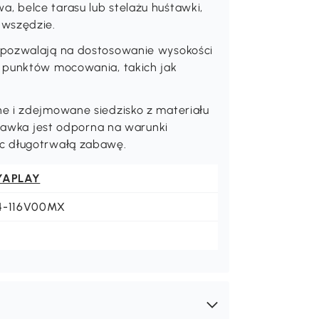
 belce tarasu lub stelażu huśtawki,
 wszędzie.
 pozwalają na dostosowanie wysokości
h punktów mocowania, takich jak
e i zdejmowane siedzisko z materiału
śtawka jest odporna na warunki
ąc długotrwałą zabawę.
YAPLAY
4-116V00MX