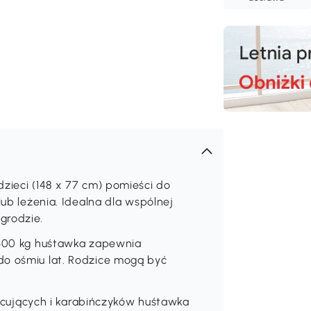
dzieci (148 x 77 cm) pomieści do
lub leżenia. Idealna dla wspólnej
grodzie.
o 300 kg huśtawka zapewnia
do ośmiu lat. Rodzice mogą być
ujących i karabińczyków huśtawka