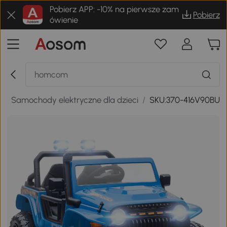
Pobierz APP: -10% na pierwsze zam
Pobierz
ówienie
i
/
Samochody elektryczne dla dzieci
/
SKU:370-416V90BU