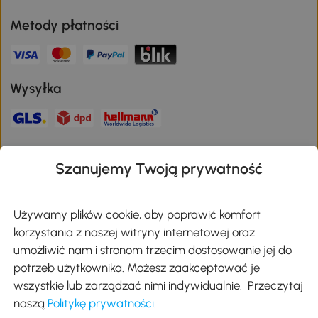
Metody płatności
Wysyłka
Bezpieczna płatność
Szanujemy Twoją prywatność
Pobierz aplikację Aosom
Używamy plików cookie, aby poprawić komfort
korzystania z naszej witryny internetowej oraz
umożliwić nam i stronom trzecim dostosowanie jej do
Google Play
potrzeb użytkownika. Możesz zaakceptować je
wszystkie lub zarządzać nimi indywidualnie. Przeczytaj
naszą
Politykę prywatności
.