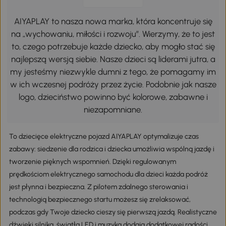
AIYAPLAY to nasza nowa marka, która koncentruje się
na „wychowaniu, miłości i rozwoju”. Wierzymy, że to jest
to, czego potrzebuje każde dziecko, aby mogło stać się
najlepszą wersją siebie. Nasze dzieci są liderami jutra, a
my jesteśmy niezwykle dumni z tego, że pomagamy im
w ich wczesnej podróży przez życie. Podobnie jak nasze
logo, dzieciństwo powinno być kolorowe, zabawne i
niezapomniane.
To dziecięce elektryczne pojazd AIYAPLAY optymalizuje czas
zabawy: siedzenie dla rodzica i dziecka umożliwia wspólną jazdę i
tworzenie pięknych wspomnień. Dzięki regulowanym
prędkościom elektrycznego samochodu dla dzieci każda podróż
jest płynna i bezpieczna. Z pilotem zdalnego sterowania i
technologią bezpiecznego startu możesz się zrelaksować,
podczas gdy Twoje dziecko cieszy się pierwszą jazdą. Realistyczne
dźwięki silnika, światła LED i muzyka dodają dodatkowej radości.