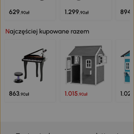
629
1.299
894
,90zł
,90zł
,
Najczęściej kupowane razem
863
1.015
1.02
,90zł
,90zł