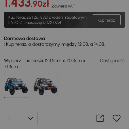
1.433
,90zł
Zawiera VAT
Kup teraz za
1.261,83zł
z kodem rabatowym:
Kup teraz
LATO12 i zaoszczędź 172,07zł
Darmowa dostawa
: Kup teraz, a dostarczymy między 12.08, a 14.08.
Wybierz:
niebieski, 123,5cm x 70,3cm x
Dostępność
71,3cm