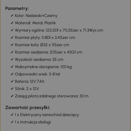
Parametry:
✔ Kolor: Niebieski+Czarny
✔ Materiał: Metal, Plastik
✔ Wymiary ogólne: 123,5Dł x 70,3Szer x 71,3Wys cm
✔ Rozmiar płyty: 11,8Dł x 3,4Szer cm
✔ Rozmiar koła: Ø32 x 11Szer cm
✔ Rozmiar siedzenia: 20Szer x 43Gł cm
✔ Wysokość siedzenia: 35 cm
✔ Maksymalne obciążenie: 100 kg
✔ Odpowiedni wiek: 3-8 lat
✔ Bateria: 12V 7Ah
✔ Silnik: 2 x 12V
✔ Zasięg pilota zdalnego sterowania: 30 m
Zawartość przesyłki:
✔ 1 x Elektryczny samochód dziecięcy
✔ 1 x Instrukcja obsługi