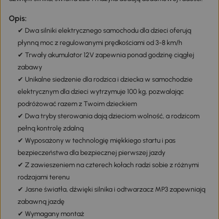
Opis:
✔ Dwa silniki elektrycznego samochodu dla dzieci oferują
płynną moc z regulowanymi prędkościami od 3-8 km/h
✔ Trwały akumulator 12V zapewnia ponad godzinę ciągłej
zabawy
✔ Unikalne siedzenie dla rodzica i dziecka w samochodzie
elektrycznym dla dzieci wytrzymuje 100 kg, pozwalając
podróżować razem z Twoim dzieckiem
✔ Dwa tryby sterowania dają dzieciom wolność, a rodzicom
pełną kontrolę zdalną
✔ Wyposażony w technologię miękkiego startu i pas
bezpieczeństwa dla bezpiecznej pierwszej jazdy
✔ Z zawieszeniem na czterech kołach radzi sobie z różnymi
rodzajami terenu
✔ Jasne światła, dźwięki silnika i odtwarzacz MP3 zapewniają
zabawną jazdę
✔ Wymagany montaż