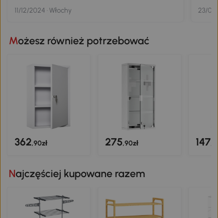
11/12/2024 · Włochy
23/01/
Możesz również potrzebować
362
275
147
,90zł
,90zł
,9
Najczęściej kupowane razem