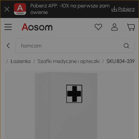
Pobierz APP: -10% na pierwsze zam
Pobierz
ówienie
ie
/
Łazienka
/
Szafki medyczne i apteczki
/
SKU:834-339