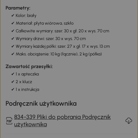
Parametry:
✔ Kolor: biały
✔ Materiał: płyta wiórowa, szkło
✔ Całkowite wymiary: szer. 30 x gł. 20 x wys. 70 cm
✔ Wymiary drzwi: szer. 30 x wys. 70 cm
✔ Wymiary każdej półki: szer. 27 x gł. 17 x wys. 13 cm
✔ Maks. obciążenie: 10 kg (łącznie), 2 kg (półka)
Zawartość przesyłki:
✔ 1 x apteczka
✔ 2 x klucz
✔ 1 x instrukcja
Podręcznik użytkownika
834-339 Pliki do pobrania Podręcznik
użytkownika