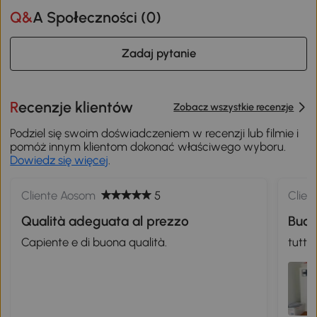
Q&A Społeczności (
0
)
Zadaj pytanie
Recenzje klientów
Zobacz wszystkie recenzje
Podziel się swoim doświadczeniem w recenzji lub filmie i
pomóż innym klientom dokonać właściwego wyboru.
Dowiedz się więcej
.
Cliente Aosom
5
Clien
Qualità adeguata al prezzo
Buon
Capiente e di buona qualità.
tutto