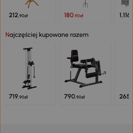
212
180
1.116
,90zł
,90zł
,
Najczęściej kupowane razem
719
790
265
,90zł
,90zł
,