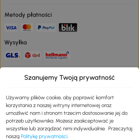
Metody płatności
Wysyłka
Bezpieczna płatność
Szanujemy Twoją prywatność
Pobierz aplikację Aosom
Używamy plików cookie, aby poprawić komfort
korzystania z naszej witryny internetowej oraz
umożliwić nam i stronom trzecim dostosowanie jej do
Google Play
potrzeb użytkownika. Możesz zaakceptować je
wszystkie lub zarządzać nimi indywidualnie. Przeczytaj
naszą
Politykę prywatności
.