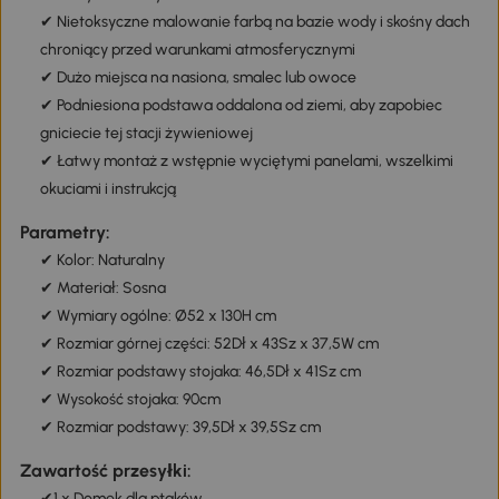
✔ Nietoksyczne malowanie farbą na bazie wody i skośny dach
chroniący przed warunkami atmosferycznymi
✔ Dużo miejsca na nasiona, smalec lub owoce
✔ Podniesiona podstawa oddalona od ziemi, aby zapobiec
gniciecie tej stacji żywieniowej
✔ Łatwy montaż z wstępnie wyciętymi panelami, wszelkimi
okuciami i instrukcją
Parametry:
✔ Kolor: Naturalny
✔ Materiał: Sosna
✔ Wymiary ogólne: Ø52 x 130H cm
✔ Rozmiar górnej części: 52Dł x 43Sz x 37,5W cm
✔ Rozmiar podstawy stojaka: 46,5Dł x 41Sz cm
✔ Wysokość stojaka: 90cm
✔ Rozmiar podstawy: 39,5Dł x 39,5Sz cm
Zawartość przesyłki:
✔1 x Domek dla ptaków