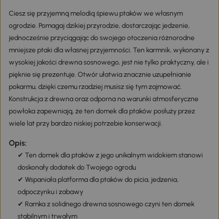
Ciesz się przyjemną melodią śpiewu ptaków we własnym
ogrodzie. Pomagaj dzikiej przyrodzie, dostarczając jedzenie,
jednocześnie przyciągając do swojego otoczenia różnorodne
mniejsze ptaki dla własnej przyjemności. Ten karmnik, wykonany z
wysokiej jakości drewna sosnowego, jest nie tylko praktyczny, ale i
pięknie się prezentuje. Otwór ułatwia znacznie uzupełnianie
pokarmu, dzięki czemu rzadziej musisz się tym zajmować.
Konstrukcja z drewna oraz odporna na warunki atmosferyczne
powłoka zapewniają, że ten domek dla ptaków posłuży przez
wiele lat przy bardzo niskiej potrzebie konserwacji.
Opis:
✔ Ten domek dla ptaków z jego unikalnym widokiem stanowi
doskonały dodatek do Twojego ogrodu
✔ Wspaniała platforma dla ptaków do picia, jedzenia,
odpoczynku i zabawy
✔ Ramka z solidnego drewna sosnowego czyni ten domek
stabilnym i trwałym