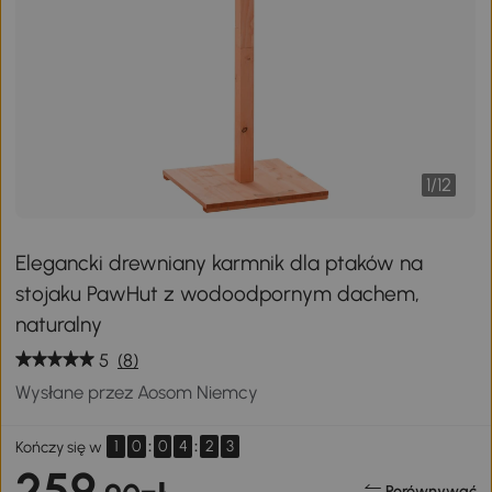
1
/
12
Elegancki drewniany karmnik dla ptaków na
stojaku PawHut z wodoodpornym dachem,
naturalny
5
(8)
Wysłane przez Aosom Niemcy
1
0
:
0
4
:
2
3
Kończy się w
259
Porównywać