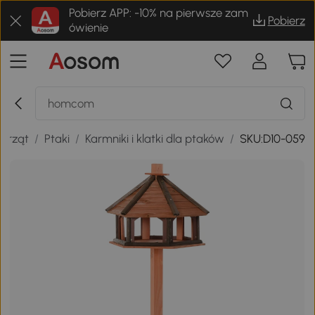
Pobierz APP: -10% na pierwsze zam
Pobierz
ówienie
ierząt
/
Ptaki
/
Karmniki i klatki dla ptaków
/
SKU:D10-059