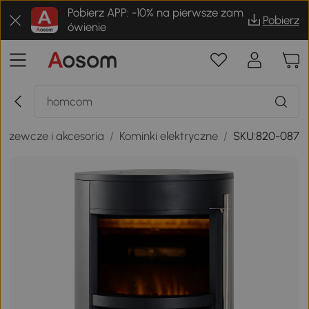
Pobierz APP: -10% na pierwsze zam
Pobierz
ówienie
grzewcze i akcesoria
/
Kominki elektryczne
/
SKU:820-087