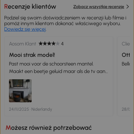
Recenzje klientów
Zobacz wszystkie recenzje
Podziel się swoim doświadczeniem w recenzji lub filmie i
pomóż innym klientom dokonać właściwego wyboru.
Dowiedz się więcej
.
Aosom Klant
4
Clien
Mooi strak model!
Otti
Past mooi voor de schoorsteen mantel.
Bello
Maakt een beetje geluid maar als de tv aan
is of een muziekje hoor je niks. Is een
uitstekende bijverwarming naast de cv voor
directe warmte.
24/11/2025 · Niderlandy
28/12/
Możesz również potrzebować