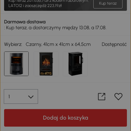
Kup teraz za
1.636,71zł
z kodem rabatowym:
Kup teraz
LATO12 i zaoszczędź 223,19zł
Darmowa dostawa
: Kup teraz, a dostarczymy między 13.08, a 17.08.
Wybierz:
Czarny, 41cm x 41cm x 64,5cm
Dostępność
Dodaj do koszyka