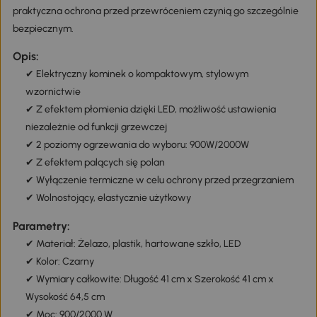
praktyczna ochrona przed przewróceniem czynią go szczególnie
bezpiecznym.
Opis:
✔ Elektryczny kominek o kompaktowym, stylowym
wzornictwie
✔ Z efektem płomienia dzięki LED, możliwość ustawienia
niezależnie od funkcji grzewczej
✔ 2 poziomy ogrzewania do wyboru: 900W/2000W
✔ Z efektem palących się polan
✔ Wyłączenie termiczne w celu ochrony przed przegrzaniem
✔ Wolnostojący, elastycznie użytkowy
Parametry:
✔ Materiał: Żelazo, plastik, hartowane szkło, LED
✔ Kolor: Czarny
✔ Wymiary całkowite: Długość 41 cm x Szerokość 41 cm x
Wysokość 64,5 cm
✔ Moc: 900/2000 W