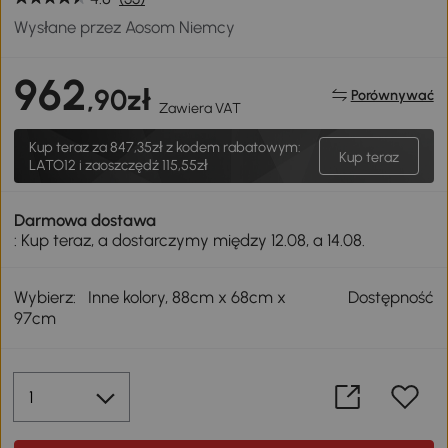
Wysłane przez Aosom Niemcy
962
,90zł
Porównywać
Zawiera VAT
Kup teraz za
847,35zł
z kodem rabatowym:
Kup teraz
LATO12 i zaoszczędź 115,55zł
Darmowa dostawa
: Kup teraz, a dostarczymy między 12.08, a 14.08.
Wybierz:
Inne kolory, 88cm x 68cm x
Dostępność
97cm