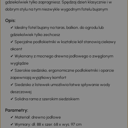
gdziekolwiek tylko zapragniesz. Spędzaj dzień klasycznie i w
dobrym stylu na tym niezwykle wygodnym fotelu bujanym
Opis:
✔ Idealny fotel bujany na taras, balkon, do ogrodu lub
gdziekolwiek tylko zechcesz
✔ Specjalne podłokietniki w kształcie kół stanowią ciekawy
akcent
✔ Wykonany z mocnego drewna jodłowego o zwęglonym
wyglądzie
✔ Szerokie siedzisko, ergonomiczne podłokietniki i oparcie
zapewniają wyjątkowy komfort
✔ Siedzisko z listewek umożliwia łatwe spływanie wody
deszczowej
✔ Solidna rama z szerokim siedziskiem
Parametry:
✔ Materiał: drewno jodłowe
✔ Wymiary: dł. 88 x szer. 68 x wys. 97 cm