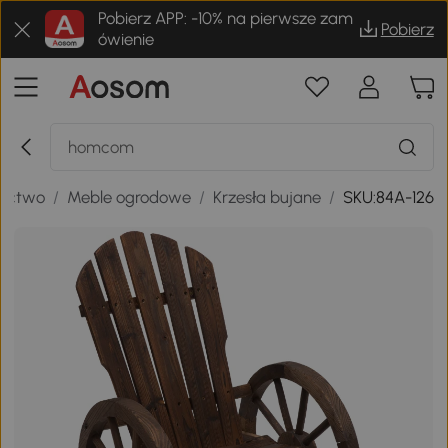
Pobierz APP: -10% na pierwsze zam
Pobierz
ówienie
nictwo
/
Meble ogrodowe
/
Krzesła bujane
/
SKU:84A-126