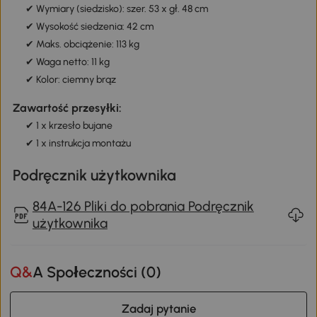
✔ Wymiary (siedzisko): szer. 53 x gł. 48 cm
✔ Wysokość siedzenia: 42 cm
✔ Maks. obciążenie: 113 kg
✔ Waga netto: 11 kg
✔ Kolor: ciemny brąz
Zawartość przesyłki:
✔ 1 x krzesło bujane
✔ 1 x instrukcja montażu
Podręcznik użytkownika
84A-126 Pliki do pobrania Podręcznik
użytkownika
Q&A Społeczności (
0
)
Zadaj pytanie