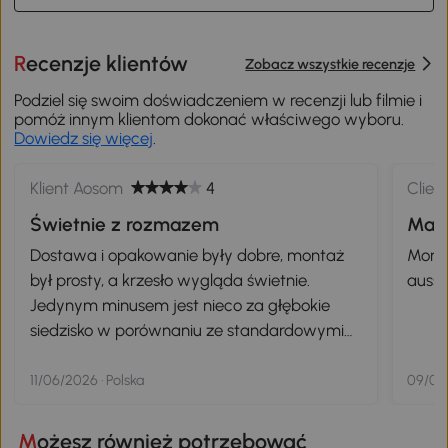
Recenzje klientów
Zobacz wszystkie recenzje
Podziel się swoim doświadczeniem w recenzji lub filmie i
pomóż innym klientom dokonać właściwego wyboru.
Dowiedz się więcej
.
Klient Aosom
4
Clien
Świetnie z rozmazem
Magn
Dostawa i opakowanie były dobre, montaż
Mon m
był prosty, a krzesło wygląda świetnie.
aussi
Jedynym minusem jest nieco za głębokie
siedzisko w porównaniu ze standardowymi
krzesłami.
11/06/2026 · Polska
09/06/
Możesz również potrzebować