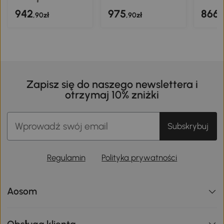
942
975
866
,90zł
,90zł
,
Zapisz się do naszego newslettera i
otrzymaj 10% zniżki
Subskrybuj
Regulamin
Polityka prywatności
Aosom