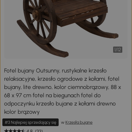
1
/
12
Fotel bujany Outsunny, rustykalne krzesło
relaksacyjne, krzesło ogrodowe z kołami, fotel
bujany, lite drewno, kolor ciemnobrązowy, 88 x
68 x 97 cm fotel na biegunach fotel do
odpoczynku krzesło bujane z kołami drewno
kolor brązowy
#3 Najlepiej sprzedający się
w
Krzesła bujane
4.8
(33)