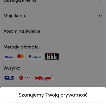
Obsługa klienta
Moje konto
Aosom na świecie
Metody płatności
Wysyłka
Bezpieczna płatność
Szanujemy Twoją prywatność