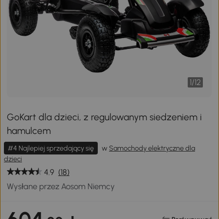
1
/
12
GoKart dla dzieci, z regulowanym siedzeniem i
hamulcem
#4 Najlepiej sprzedający się
w
Samochody elektryczne dla
dzieci
4.9
(18)
Wysłane przez Aosom Niemcy