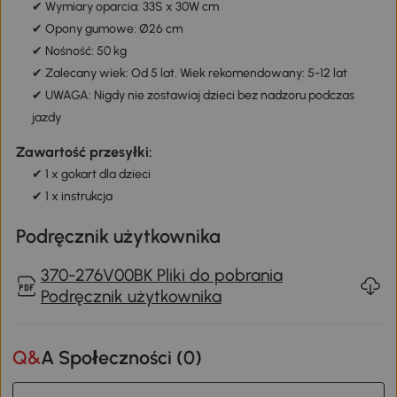
✔ Wymiary oparcia: 33S x 30W cm
✔ Opony gumowe: Ø26 cm
✔ Nośność: 50 kg
✔ Zalecany wiek: Od 5 lat. Wiek rekomendowany: 5-12 lat
✔ UWAGA: Nigdy nie zostawiaj dzieci bez nadzoru podczas
jazdy
Zawartość przesyłki:
✔ 1 x gokart dla dzieci
✔ 1 x instrukcja
Podręcznik użytkownika
370-276V00BK Pliki do pobrania
Podręcznik użytkownika
Q&A Społeczności (
0
)