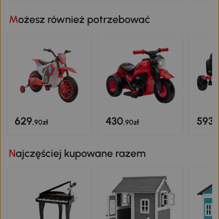
spraw
Możesz również potrzebować
629
430
593
,90zł
,90zł
,
Najczęściej kupowane razem