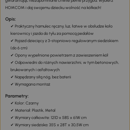
gwarantując niezapomniane chwile pełne przygód. Wybierz
HOMCOM i daj swojemu dziecku wolność na kółkach!
Opis:
✔ Praktyczny hamulec ręczny, luz, łatwe w obsłudze koło
kierownicy i jazda do tyłu za pomocą pedałów
✔ Pojazd dziecięcy z 3-stopniowo regulowanym siedziskiem
(do 6 cm)
✔ Opony wypełnione powietrzem z zawieszeniem kół
✔ Odpowiedni do różnych nawierzchni, w tym betonowych,
brukowanych i asfaltowych
✔ Napędzany siłą nóg, bez baterii
✔ Wymagana montaż
Parametry:
✔ Kolor: Czarny
✔ Materiał: Plastik, Metal
✔ Wymiary całkowite: 121D x 58S x 61W cm
✔ Wymiary siedziska: 35S x 28T x 30,5W cm