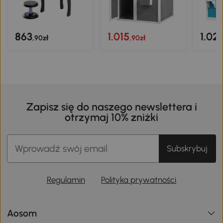
863
1.015
1.02
,90zł
,90zł
Zapisz się do naszego newslettera i
otrzymaj 10% zniżki
Subskrybuj
Regulamin
Polityka prywatności
Aosom