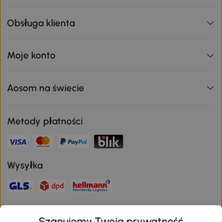
Obsługa klienta
Moje konto
Aosom na świecie
Metody płatności
Wysyłka
Bezpieczna płatność
Szanujemy Twoją prywatność