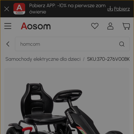
Pobierz APP: -10% na pierwsze zam
Pobierz
ówienie
/
Samochody elektryczne dla dzieci
/
SKU:370-276V00BK