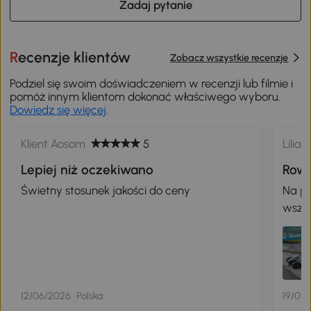
Zadaj pytanie
Recenzje klientów
Zobacz wszystkie recenzje
Podziel się swoim doświadczeniem w recenzji lub filmie i
pomóż innym klientom dokonać właściwego wyboru.
Dowiedz się więcej
.
Klient Aosom
5
Lilian
Lepiej niż oczekiwano
Rowe
odpo
Świetny stosunek jakości do ceny
Na po
pięci
wszys
począ
trudn
troch
Mój w
Regul
12/06/2026 · Polska
19/09/