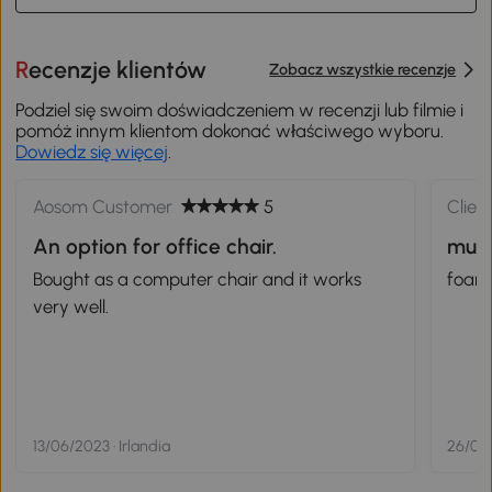
Recenzje klientów
Zobacz wszystkie recenzje
Podziel się swoim doświadczeniem w recenzji lub filmie i
pomóż innym klientom dokonać właściwego wyboru.
Dowiedz się więcej
.
Aosom Customer
5
Clien
An option for office chair.
mult
Bought as a computer chair and it works
foar
very well.
13/06/2023 · Irlandia
26/04