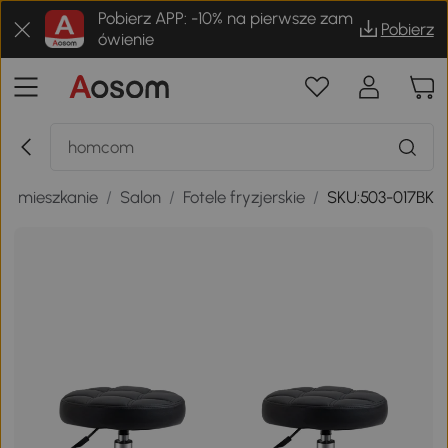
Pobierz APP: -10% na pierwsze zam
Pobierz
ówienie
 i mieszkanie
/
Salon
/
Fotele fryzjerskie
/
SKU:503-017BK