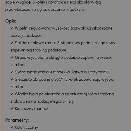
sobie wygodę. 5 kółek i obrotowe siedzisko ułatwiają
przemieszczanie się po obszarze roboczym.
Opis:
✔ W pełni regulowana wysokość pozwala uzyskać różne
pozycje siedzące
✔ Solidna stalowa rama i 3-stopniowy podnośnik gazowy
zapewniają stabilną podstawę
✔ Grubo wyściełane okrągłe siedzisko zapewnia wysoki
komfort
✔ Skóra syntetyczna jest miękka i łatwa w utrzymaniu
✔ Siedzisko obracane o 360° i 5 kółek zapewniają wysoki
komfort
✔ Gładka biała powierzchnia ze sztucznej skóry i srebrna
stalowa rama nadają elegancki styl
✔ Konieczny montaż
Parametry:
✔ Kolor: czarny