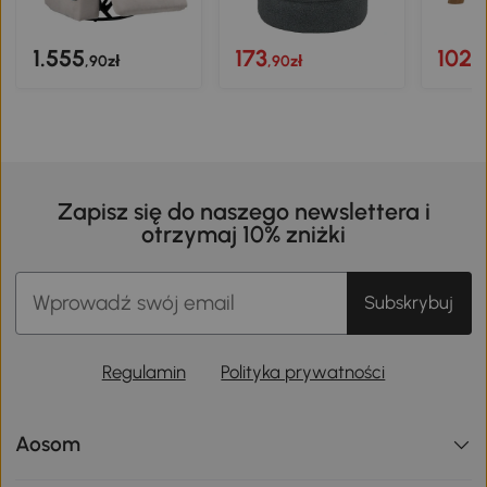
1.555
173
102
,90zł
,90zł
,9
Zapisz się do naszego newslettera i
otrzymaj 10% zniżki
Subskrybuj
Regulamin
Polityka prywatności
Aosom