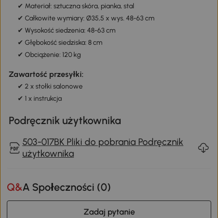
✔ Materiał: sztuczna skóra, pianka, stal
✔ Całkowite wymiary: Ø35,5 x wys. 48-63 cm
✔ Wysokość siedzenia: 48-63 cm
✔ Głębokość siedziska: 8 cm
✔ Obciążenie: 120 kg
Zawartość przesyłki:
✔ 2 x stołki salonowe
✔ 1 x instrukcja
Podręcznik użytkownika
503-017BK Pliki do pobrania Podręcznik
użytkownika
Q&A Społeczności (
0
)
Zadaj pytanie