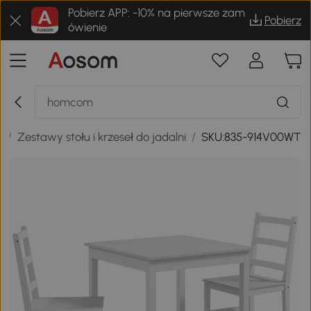
Pobierz APP: -10% na pierwsze zam
Pobierz
ówienie
D
/
Zestawy stołu i krzeseł do jadalni
/
SKU:835-914V00WT