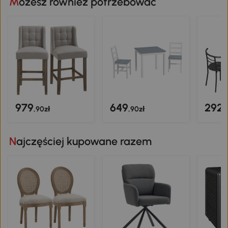
Możesz również potrzebować
979
649
292
,90zł
,90zł
,
Najczęściej kupowane razem