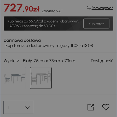
727
,90zł
Porównywać
Zawiera VAT
Kup teraz za
667,90zł
z kodem rabatowym:
Kup teraz
LATO60 i zaoszczędź 60,00zł
Darmowa dostawa
: Kup teraz, a dostarczymy między 11.08, a 13.08.
Wybierz:
Biały, 75cm x 75cm x 73cm
Dostępność