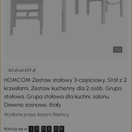
1
/
12
-60 zł od 659 zł
HOMCOM Zestaw stołowy 3-częściowy, Stół z 2
krzesłami, Zestaw kuchenny dla 2 osób, Grupa
stołowa, Grupa stołowa dla kuchni, salonu,
Drewno sosnowe, Biały
Wysłane przez Aosom Niemcy
1
3
:
0
5
:
0
8
Kończy się w