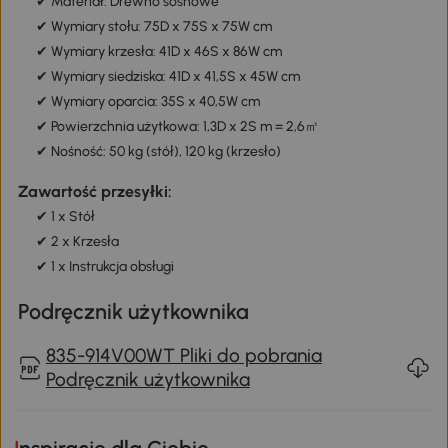
✔ Materiał: Drewno sosnowe
✔ Wymiary stołu: 75D x 75S x 75W cm
✔ Wymiary krzesła: 41D x 46S x 86W cm
✔ Wymiary siedziska: 41D x 41,5S x 45W cm
✔ Wymiary oparcia: 35S x 40,5W cm
✔ Powierzchnia użytkowa: 1,3D x 2S m = 2,6㎡
✔ Nośność: 50 kg (stół), 120 kg (krzesło)
Zawartość przesyłki:
✔ 1 x Stół
✔ 2 x Krzesła
✔ 1 x Instrukcja obsługi
Podręcznik użytkownika
835-914V00WT Pliki do pobrania
Podręcznik użytkownika