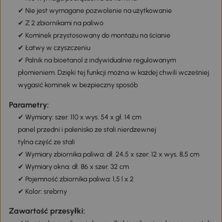
✔ Nie jest wymagane pozwolenie na użytkowanie
✔ Z 2 zbiornikami na paliwo
✔ Kominek przystosowany do montażu na ścianie
✔ Łatwy w czyszczeniu
✔ Palnik na bioetanol z indywidualnie regulowanym
płomieniem. Dzięki tej funkcji można w każdej chwili wcześniej
wygasić kominek w bezpieczny sposób
Parametry:
✔ Wymiary: szer. 110 x wys. 54 x gł. 14 cm
panel przedni i palenisko ze stali nierdzewnej
tylna część ze stali
✔ Wymiary zbiornika paliwa: dł. 24,5 x szer. 12 x wys. 8,5 cm
✔ Wymiary okna: dł. 86 x szer. 32 cm
✔ Pojemność zbiornika paliwa: 1,5 l x 2
✔ Kolor: srebrny
Zawartość przesyłki: