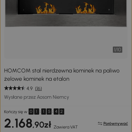
1
/
10
HOMCOM stal nierdzewna kominek na paliwo
żelowe kominek na etalon
4.9
(16)
Wysłane przez Aosom Niemcy
0
1
:
1
5
:
4
2
Kończy się w
2.168
,90zł
Porównywać
Zawiera VAT