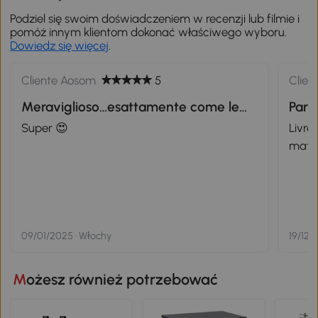
Podziel się swoim doświadczeniem w recenzji lub filmie i
pomóż innym klientom dokonać właściwego wyboru.
Dowiedz się więcej
.
Cliente Aosom
5
Clien
Meraviglioso…esattamente come le
Parfa
foto ,arrivato in anticipo di due giorni
Super 😍
Livraison ra
…che dire …un tocco dì eleganza e
maté
calore a un costo giustissimo
09/01/2025 · Włochy
19/12/
Możesz również potrzebować