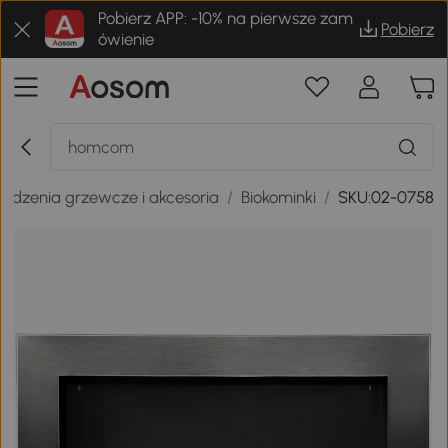
Pobierz APP: -10% na pierwsze zam
Pobierz
ówienie
ządzenia grzewcze i akcesoria
/
Biokominki
/
SKU:02-0758