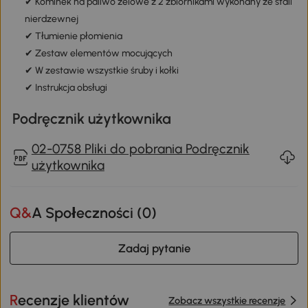
✔ Kominek na paliwo żelowe z 2 zbiornikami wykonany ze stali
nierdzewnej
✔ Tłumienie płomienia
✔ Zestaw elementów mocujących
✔ W zestawie wszystkie śruby i kołki
✔ Instrukcja obsługi
Podręcznik użytkownika
02-0758 Pliki do pobrania Podręcznik
użytkownika
Q&A Społeczności (
0
)
Zadaj pytanie
Recenzje klientów
Zobacz wszystkie recenzje