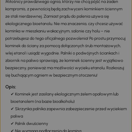
Miłośnicy prawdziwego ognia, którzy nie chcą pójść na żaden
kompromis, z pewnością będą zachwyceni kominkiem ściennym
ze stali nierdzewnej. Zamiast prądu do palenia używa się
ekologicznego bioetanolu. Nie ma znaczenia, czy chcesz używać
kominka w mieszkaniu wakacyjnym, salonie czy holu – nie
potrzebujesz do tego oficjalnego pozwolenia! Po prostu przymocuj
kominek do ściany za pomocą dołączonych śrub montażowych,
wlej etanol i usiądź wygodnie. Palniki o podwójnych ściankach i
zbiornik na paliwo sprawiają, że kominek ścienny jest wyjątkowo
bezpieczny, ponieważ ma możliwości wycieku etanolu. Rozkoszuj
się buchającym ogniem w bezpiecznym otoczeniu!
Opis:
✔ Kominek jest zasilany ekologicznym żelem opałowym lub
bioetanolem (na bazie bioalkoholu)
✔ Skrzynka palnika zapewnia zabezpieczenie przed wyciekiem
paliwa
✔ Palnik dwuścienny
✔ Nie wymaga podłączenia do komina