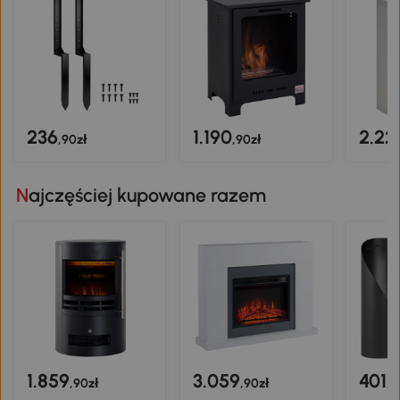
236
1.190
2.22
,90zł
,90zł
Najczęściej kupowane razem
1.859
3.059
401
,90zł
,90zł
,9