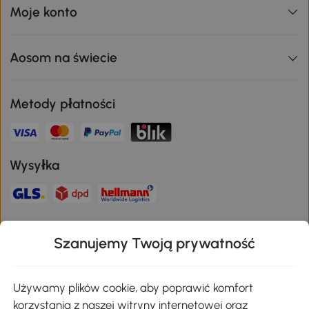
Moje konto
Aosom na świecie
Metody płatności
Wysyłka
Bezpieczna płatność
Szanujemy Twoją prywatność
Pobierz aplikację Aosom
Używamy plików cookie, aby poprawić komfort
korzystania z naszej witryny internetowej oraz