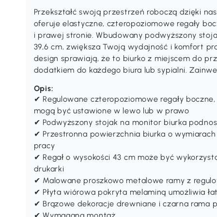
Przekształć swoją przestrzeń roboczą dzięki n
oferuje elastyczne, czteropoziomowe regały bo
i prawej stronie. Wbudowany podwyższony stoja
39,6 cm, zwiększa Twoją wydajność i komfort prac
design sprawiają, że to biurko z miejscem do p
dodatkiem do każdego biura lub sypialni. Zainwest
Opis:
✔ Regulowane czteropoziomowe regały boczne,
mogą być ustawione w lewo lub w prawo
✔ Podwyższony stojak na monitor biurka podnos
✔ Przestronna powierzchnia biurka o wymiarach
pracy
✔ Regał o wysokości 43 cm może być wykorzyst
drukarki
✔ Malowane proszkowo metalowe ramy z regulow
✔ Płyta wiórowa pokryta melaminą umożliwia ła
✔ Brązowe dekoracje drewniane i czarna rama pod
✔ Wymagana montaż