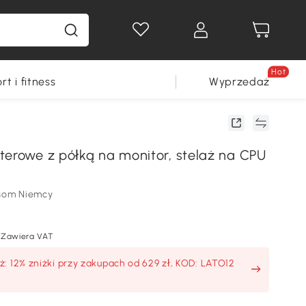
Hot
rt i fitness
Wyprzedaż
terowe z półką na monitor, stelaż na CPU
som Niemcy
Zawiera VAT
: 12% zniżki przy zakupach od 629 zł, KOD: LATO12