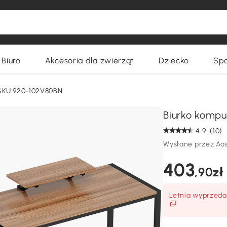
Biuro
Akcesoria dla zwierząt
Dziecko
Spo
SKU:920-102V80BN
Biurko kompu
4.9
(10)
Wysłane przez Ao
403
,90zł
Letnia wyprzedaż