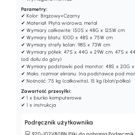
Parametry:
✔ Kolor: Brązowy+Czarny
✔ Materiał: Płyta wiórowa, metal
✔ Wymiary całkowite: 150S x 48G x 125W cm
✔ Wymiary blatu: 100D x 48S x 75W cm
✔ Wymiary strefy kolan: 98S x 73W cm
✔ Wymiary półek: 47S x 44G x 29W cm, 47S x 4
(od dołu do góry)
✔ Wymiary podstawki pod monitor: 48S x 20G 
✔ Maks. rozmiar ekranu: (na podstawce pod moni
✔ Nośność: 75 kg (całkowita), 15 kg (blat/półka)
Zawartość przesyłki:
✔ 1 x biurko komputerowe
✔ 1 x instrukcja
Podręcznik użytkownika
920-102V80BN Pliki do pobrania Podręcznik