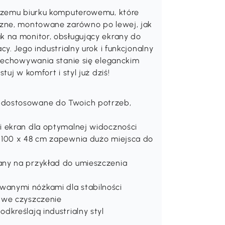
aszemu biurku komputerowemu, które
czne, montowane zarówno po lewej, jak
k na monitor, obsługujący ekrany do
y. Jego industrialny urok i funkcjonalny
rzechowywania stanie się eleganckim
uj w komfort i styl już dziś!
 dostosowane do Twoich potrzeb,
i ekran dla optymalnej widoczności
 100 x 48 cm zapewnia dużo miejsca do
any na przykład do umieszczenia
anymi nóżkami dla stabilności
twe czyszczenie
kreślają industrialny styl