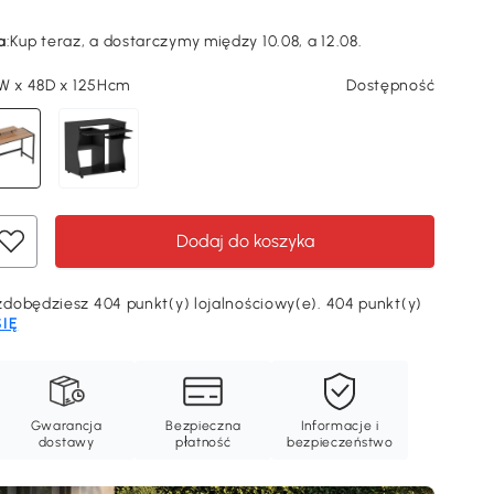
a
:
Kup teraz, a dostarczymy między 10.08, a 12.08.
0W x 48D x 125Hcm
Dostępność
Dodaj do koszyka
dobędziesz 404 punkt(y) lojalnościowy(e). 404 punkt(y)
SIĘ
Gwarancja
Bezpieczna
Informacje i
dostawy
płatność
bezpieczeństwo