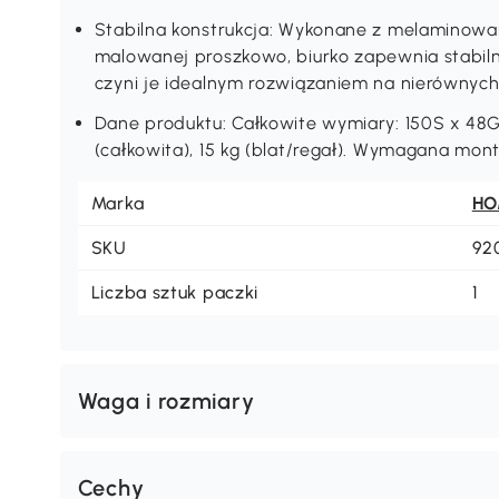
Stabilna konstrukcja: Wykonane z melaminowan
malowanej proszkowo, biurko zapewnia stabil
czyni je idealnym rozwiązaniem na nierównyc
Dane produktu: Całkowite wymiary: 150S x 48G 
(całkowita), 15 kg (blat/regał). Wymagana mont
Marka
H
SKU
92
Liczba sztuk paczki
1
Waga i rozmiary
Cechy