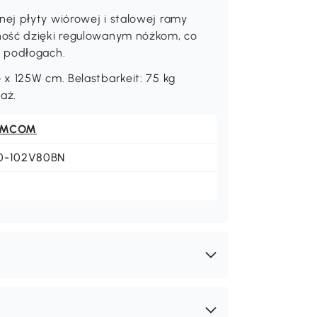
ej płyty wiórowej i stalowej ramy
ność dzięki regulowanym nóżkom, co
h podłogach.
x 125W cm. Belastbarkeit: 75 kg
aż.
OMCOM
0-102V80BN