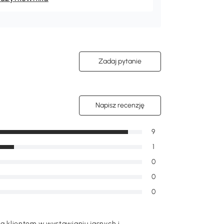
Zadaj pytanie
Napisz recenzję
9
1
0
0
0
 klientom w wystawianiu jasnych i