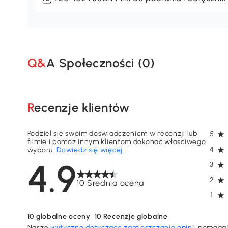
Q&A Społeczności (
0
)
Recenzje klientów
Podziel się swoim doświadczeniem w recenzji lub
5
filmie i pomóż innym klientom dokonać właściwego
4
wyboru.
Dowiedz się więcej
.
4.9
3
2
10 Średnia ocena
1
10
globalne oceny
10
Recenzje globalne
Nasze
wytyczne dotyczące zamieszczania opinii
pomagają