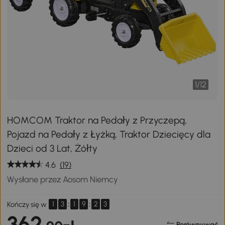
1
/
12
HOMCOM Traktor na Pedały z Przyczepą,
Pojazd na Pedały z Łyżką, Traktor Dziecięcy dla
Dzieci od 3 Lat, Żółty
4.6
(19)
Wysłane przez Aosom Niemcy
1
3
:
1
9
:
2
2
Kończy się w
362
Porównywać