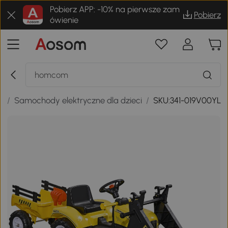
Pobierz APP: -10% na pierwsze zam
Pobierz
ówienie
i
/
Samochody elektryczne dla dzieci
/
SKU:341-019V00YL