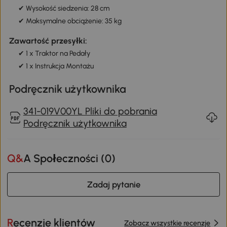
✔ Wysokość siedzenia: 28 cm
✔ Maksymalne obciążenie: 35 kg
Zawartość przesyłki:
✔ 1 x Traktor na Pedały
✔ 1 x Instrukcja Montażu
Podręcznik użytkownika
341-019V00YL Pliki do pobrania
Podręcznik użytkownika
Q&A Społeczności (
0
)
Zadaj pytanie
Recenzje klientów
Zobacz wszystkie recenzje