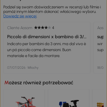
Podziel się swoim doświadczeniem w recenzji lub filmie i
pomóż innym klientom dokonać właściwego wyboru.
Dowiedz się więcej
.
Cliente Aosom
4
Aoso
Piccolo di dimensioni x bambino di 3/4
supe
anni
Indicato per bambini da 3 anni, ma dal vivo è
wir h
un pó piccolo come dimensioni. Buon
supe
materiale e facile da montare.
07/07/2026 · Włochy
18/06/
Możesz również potrzebować