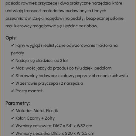
posiada również przyczepę i dwa praktyczne narzędzia, które
ułatwiają transport materiałów budowlanych i innych
przedmiotów. Dzięki napędowi na pedały i bezpiecznej osłonie,
mali kierowcy mogą bawić się i jeździć bez obaw.
Opis:
✔ Fajny wygląd i realistyczne odwzorowanie traktora na
pedały
✔ Nadaje się dla dzieci od 3 lat
✔ Możliwość jazdy do przodu i do tyłu dzięki pedałom
✔ Sterowalny ładowacz czołowy poprzez obracanie uchwytu
✔ W zestawie przyczepa i 2 narzędzia
✔ Prosty montaż
Parametry:
✔ Materiał: Metal, Plastik
✔ Kolor: Czarny + Żółty
✔ Wymiary całkowite: D167 x S41 x W52 cm
✔ Wymiary siedziska: D18,5 x S20 x W15,5 cm