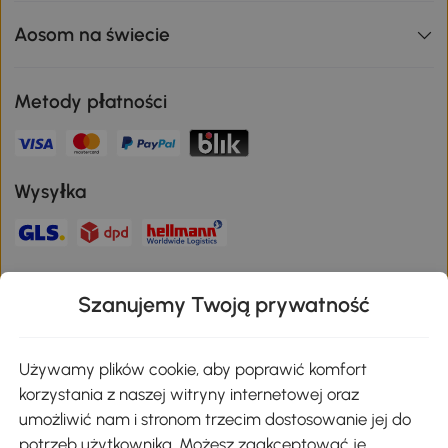
Aosom na świecie
Metody płatności
Wysyłka
Bezpieczna płatność
Szanujemy Twoją prywatność
Pobierz aplikację Aosom
Używamy plików cookie, aby poprawić komfort
korzystania z naszej witryny internetowej oraz
umożliwić nam i stronom trzecim dostosowanie jej do
Google Play
potrzeb użytkownika. Możesz zaakceptować je