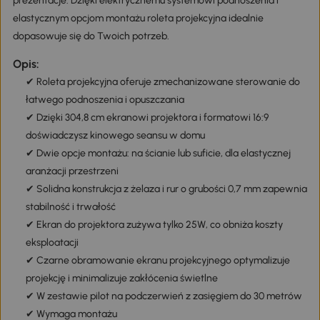
prezentacje. Dzięki elektrycznemu systemowi podnoszenia i
elastycznym opcjom montażu roleta projekcyjna idealnie
dopasowuje się do Twoich potrzeb.
Opis:
✔ Roleta projekcyjna oferuje zmechanizowane sterowanie do
łatwego podnoszenia i opuszczania
✔ Dzięki 304,8 cm ekranowi projektora i formatowi 16:9
doświadczysz kinowego seansu w domu
✔ Dwie opcje montażu: na ścianie lub suficie, dla elastycznej
aranżacji przestrzeni
✔ Solidna konstrukcja z żelaza i rur o grubości 0,7 mm zapewnia
stabilność i trwałość
✔ Ekran do projektora zużywa tylko 25W, co obniża koszty
eksploatacji
✔ Czarne obramowanie ekranu projekcyjnego optymalizuje
projekcję i minimalizuje zakłócenia świetlne
✔ W zestawie pilot na podczerwień z zasięgiem do 30 metrów
✔ Wymaga montażu