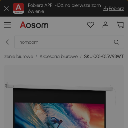
Pobierz APP: -10% na pierwsze zam
Pobierz
ówienie
sażenie biurowe
/
Akcesoria biurowe
/
SKU:001-015V93WT