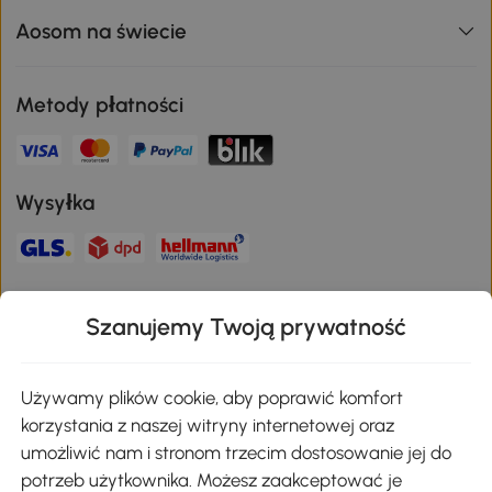
Aosom na świecie
Metody płatności
Wysyłka
Bezpieczna płatność
Szanujemy Twoją prywatność
Pobierz aplikację Aosom
Używamy plików cookie, aby poprawić komfort
korzystania z naszej witryny internetowej oraz
umożliwić nam i stronom trzecim dostosowanie jej do
Google Play
potrzeb użytkownika. Możesz zaakceptować je