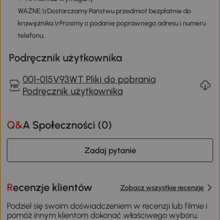
WAŻNE:\rDostarczamy Państwu przedmiot bezpłatnie do
krawężnika.\rProsimy o podanie poprawnego adresu i numeru
telefonu..
Podręcznik użytkownika
001-015V93WT Pliki do pobrania
Podręcznik użytkownika
Q&A Społeczności (
0
)
Zadaj pytanie
Recenzje klientów
Zobacz wszystkie recenzje
Podziel się swoim doświadczeniem w recenzji lub filmie i
pomóż innym klientom dokonać właściwego wyboru.