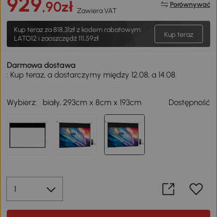
929
,90zł
Porównywać
Zawiera VAT
Kup teraz za
818,31zł
z kodem rabatowym:
Kup teraz
LATO12 i zaoszczędź 111,59zł
Darmowa dostawa
: Kup teraz, a dostarczymy między 12.08, a 14.08.
Wybierz:
biały, 293cm x 8cm x 193cm
Dostępność