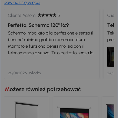
Dowiedz się więcej
.
Cliente Aosom
5
Clien
Perfetto. Schermo 120" 16:9
Telo
Schermo imballato alla perfezione e senza il
Telo 
benche' minimo graffio o ammaccatura.
prezz
Montato e funziona benissimo, sia con il
telecomando o senza. Telo perfetto senza la
minima imperfezione. Lo consiglio vivamente.
25/01/2026 · Włochy
24/01/
Możesz również potrzebować