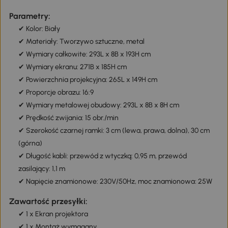
Parametry:
✔ Kolor: Biały
✔ Materiały: Tworzywo sztuczne, metal
✔ Wymiary całkowite: 293L x 8B x 193H cm
✔ Wymiary ekranu: 271B x 185H cm
✔ Powierzchnia projekcyjna: 265L x 149H cm
✔ Proporcje obrazu: 16:9
✔ Wymiary metalowej obudowy: 293L x 8B x 8H cm
✔ Prędkość zwijania: 15 obr./min
✔ Szerokość czarnej ramki: 3 cm (lewa, prawa, dolna), 30 cm
(górna)
✔ Długość kabli: przewód z wtyczką: 0,95 m, przewód
zasilający: 1,1 m
✔ Napięcie znamionowe: 230V/50Hz, moc znamionowa: 25W
Zawartość przesyłki:
✔ 1 x Ekran projektora
✔ 1 x Montaż wymagany