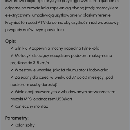
kształtowi i pięknej kolorystyce przyciąga wzrok. Pod quadem. 4
odporne na zużycie koła zapewniają płynną jazdę motocyklem
elektrycznym i umożliwiają użytkowanie w płaskim terenie.
Przynieś ten quad ATV do domu, aby uzyskać mnóstwo zabawy i
przygody na świeżym powietrzu.
Opis:
✔ Silnik 6 V zapewnia mocny napęd na tylne koła
✔ Motocykl dziecięcy napędzany pedałem, maksymalna
prędkość do 3-8 km/h
✔ W zestawie wysokiej jakości akumulator i ładowarka
✔ Zalecany dla dzieci w wieku od 37 do 60 miesięcy (pod
nadzorem osoby dorosłej)
✔ Wiele opcji muzycznych z wbudowanym odtwarzaczem
muzyki MP3, obcinaczem USB/kart
✔ Konieczny montaż
Parametry:
✔ Kolor: żółty