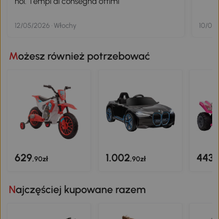
noi. Tempi di consegna ottimi
12/05/2026 · Włochy
10/09/
Możesz również potrzebować
629
1.002
443
,90zł
,90zł
,
Najczęściej kupowane razem