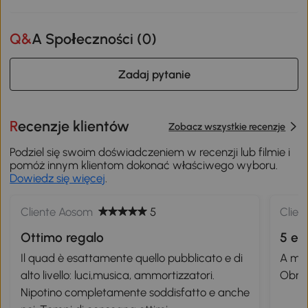
Q&A Społeczności (
0
)
Zadaj pytanie
Recenzje klientów
Zobacz wszystkie recenzje
Podziel się swoim doświadczeniem w recenzji lub filmie i
pomóż innym klientom dokonać właściwego wyboru.
Dowiedz się więcej
.
Cliente Aosom
5
Clien
Ottimo regalo
5 es
Il quad è esattamente quello pubblicato e di
A mot
alto livello: luci,musica, ammortizzatori.
Obri
Nipotino completamente soddisfatto e anche