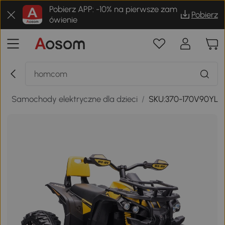
Pobierz APP: -10% na pierwsze zam
Pobierz
ówienie
i
/
Samochody elektryczne dla dzieci
/
SKU:370-170V90YL