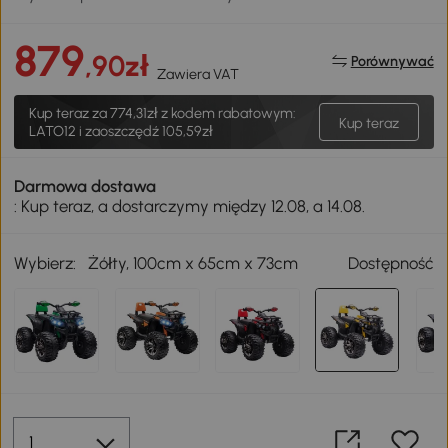
879
,90zł
Porównywać
Zawiera VAT
Kup teraz za
774,31zł
z kodem rabatowym:
Kup teraz
LATO12 i zaoszczędź 105,59zł
Darmowa dostawa
: Kup teraz, a dostarczymy między 12.08, a 14.08.
Wybierz:
Żółty, 100cm x 65cm x 73cm
Dostępność