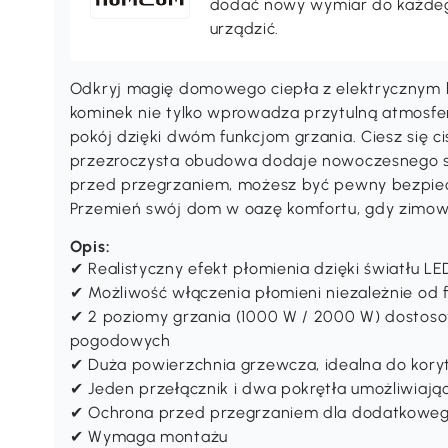
dodać nowy wymiar do każdeg
urządzić.
Odkryj magię domowego ciepła z elektrycznym
kominek nie tylko wprowadza przytulną atmosfer
pokój dzięki dwóm funkcjom grzania. Ciesz się c
przezroczysta obudowa dodaje nowoczesnego 
przed przegrzaniem, możesz być pewny bezpiecze
Przemień swój dom w oazę komfortu, gdy zimow
Opis:
✔ Realistyczny efekt płomienia dzięki światłu LE
✔ Możliwość włączenia płomieni niezależnie od 
✔ 2 poziomy grzania (1000 W / 2000 W) dosto
pogodowych
✔ Duża powierzchnia grzewcza, idealna do koryta
✔ Jeden przełącznik i dwa pokrętła umożliwiają
✔ Ochrona przed przegrzaniem dla dodatkowe
✔ Wymaga montażu