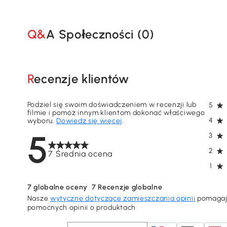
Q&A Społeczności (
0
)
Recenzje klientów
Podziel się swoim doświadczeniem w recenzji lub
5
filmie i pomóż innym klientom dokonać właściwego
4
wyboru.
Dowiedz się więcej
.
5
3
2
7 Średnia ocena
1
7
globalne oceny
7
Recenzje globalne
Nasze
wytyczne dotyczące zamieszczania opinii
pomagają
pomocnych opinii o produktach