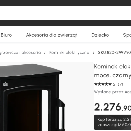
Biuro
Akcesoria dla zwierząt
Dziecko
Spo
grzewcze i akcesoria
/
Kominki elektryczne
/
SKU:820-299V9
Kominek elekt
moce, czarn
5
(7)
Wysłane przez Ao
2.276
,9
Kup teraz za
2.2
zaoszczędź 60,0