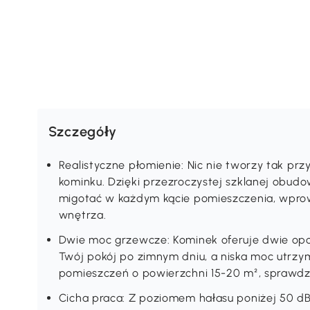
Szczegóły
Realistyczne płomienie: Nic nie tworzy tak prz
kominku. Dzięki przezroczystej szklanej obudo
migotać w każdym kącie pomieszczenia, wprow
wnętrza.
Dwie moc grzewcze: Kominek oferuje dwie opc
Twój pokój po zimnym dniu, a niska moc utrzy
pomieszczeń o powierzchni 15-20 m², sprawdzi
Cicha praca: Z poziomem hałasu poniżej 50 dB