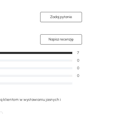
Zadaj pytanie
Napisz recenzję
7
0
0
0
 klientom w wystawianiu jasnych i