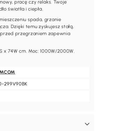
owy, pracę czy relaks. Twoje
o światła i ciepła.
ieszczeniu spada, grzanie
za. Dzięki temu zyskujesz stałą,
 przed przegrzaniem zapewnia
32S x 74W cm. Moc: 1000W/2000W.
OMCOM
0-299V90BK