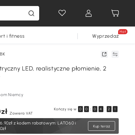
Hot
rt i fitness
Wyprzedaż
0BK
ryczny LED, realistyczne płomienie, 2
y
som Niemcy
Kończy się w
0zł
0
0
:
0
4
:
2
1
Zawiera VAT
16,90zł
z kodem rabatowym: LATO60 i
Kup teraz
0zł