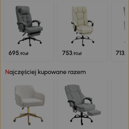
695
753
713
,90zł
,90zł
,9
Najczęściej kupowane razem