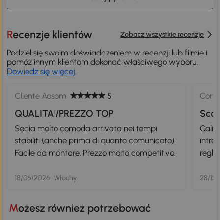
Recenzje klientów
Zobacz wszystkie recenzje
Podziel się swoim doświadczeniem w recenzji lub filmie i
pomóż innym klientom dokonać właściwego wyboru.
Dowiedz się więcej
.
Cliente Aosom
5
Corne
QUALITA'/PREZZO TOP
Scau
Sedia molto comoda arrivata nei tempi
Calia
stabiliti (anche prima di quanto comunicato).
întreț
Facile da montare. Prezzo molto competitivo.
reglaj
18/06/2026 · Włochy
28/12/
Możesz również potrzebować