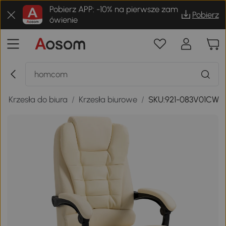
Pobierz APP: -10% na pierwsze zam
Pobierz
ówienie
/
Krzesła do biura
/
Krzesła biurowe
/
SKU:921-083V01CW