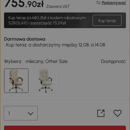
755
,90zł
Porównywać
Zawiera VAT
Kup teraz za
680,31zł
z kodem rabatowym:
Kup teraz
SZKOLA10 i zaoszczędź 75,59zł
Darmowa dostawa
: Kup teraz, a dostarczymy między 12.08, a 14.08.
Wybierz:
mleczny, Other Size
Dostępność