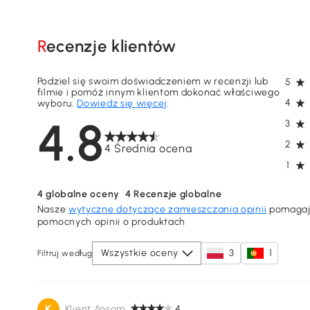
Q&A Społeczności (
0
)
Recenzje klientów
Podziel się swoim doświadczeniem w recenzji lub
5
filmie i pomóż innym klientom dokonać właściwego
4
wyboru.
Dowiedz się więcej
.
4.8
3
2
4 Średnia ocena
1
4
globalne oceny
4
Recenzje globalne
Nasze
wytyczne dotyczące zamieszczania opinii
pomagają
pomocnych opinii o produktach
Wszystkie oceny
3
1
Filtruj według