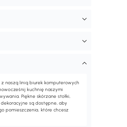
z naszą linią biurek komputerowych
unowocześnij kuchnię naszymi
ywania. Piękne skórzane stołki,
Osobiste zniżki dla Ciebie
a dekoracyjne są dostępne, aby
Cena detaliczna:
Twoja cena:
492
462
,90zł
,90zł