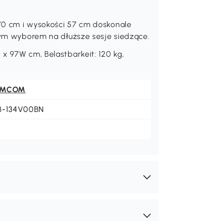
ka wynoszącą 53 cm, ten fotel bujany
dnie się rozsiąść i w pełni cieszyć się
70 cm i wysokości 57 cm doskonale
lnym wyborem na dłuższe sesje siedzące.
x 97W cm, Belastbarkeit: 120 kg,
OMCOM
B-134V00BN