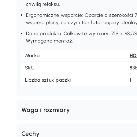
na długie godziny relaksu.
Przestronność siedziska: Z szerokością siedzis
zapewnia wystarczająco dużo miejsca, aby wygo
chwilą relaksu.
Ergonomiczne wsparcie: Oparcie o szerokości 
wspiera plecy, co czyni ten fotel bujany idea
Dane produktu: Całkowite wymiary: 71S x 98,5S 
Wymagana montaż.
Marka
H
SKU
83
Liczba sztuk paczki
1
Waga i rozmiary