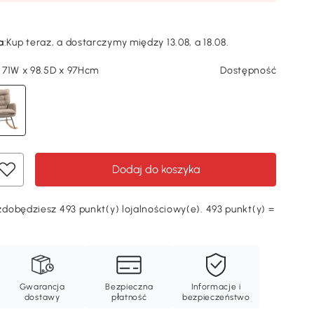
a
:
Kup teraz, a dostarczymy między 13.08, a 18.08.
 71W x 98.5D x 97Hcm
Dostępność
Dodaj do koszyka
Odkryj swój rabat
dobędziesz 493 punkt(y) lojalnościowy(e). 493 punkt(y) =
Ę