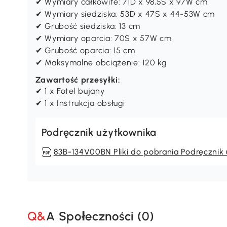
Parametry:
✔ Kolor: Brązowy
✔ Materiał: Chenille (100 % poliester), pianka, 
✔ Wymiary całkowite: 71D x 98,5S x 97W cm
✔ Wymiary siedziska: 53D x 47S x 44-53W cm
✔ Grubość siedziska: 13 cm
✔ Wymiary oparcia: 70S x 57W cm
✔ Grubość oparcia: 15 cm
✔ Maksymalne obciążenie: 120 kg
Zawartość przesyłki:
✔ 1 x Fotel bujany
✔ 1 x Instrukcja obsługi
Podręcznik użytkownika
83B-134V00BN Pliki do pobrania Podręcznik