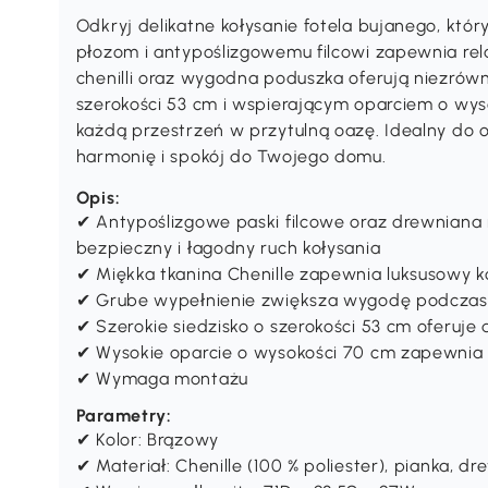
dodać nowy wymiar do każdeg
urządzić.
Odkryj delikatne kołysanie fotela bujanego, kt
płozom i antypoślizgowemu filcowi zapewnia rela
chenilli oraz wygodna poduszka oferują niezrówn
szerokości 53 cm i wspierającym oparciem o wyso
każdą przestrzeń w przytulną oazę. Idealny do
harmonię i spokój do Twojego domu.
Opis:
✔ Antypoślizgowe paski filcowe oraz drewniana
bezpieczny i łagodny ruch kołysania
✔ Miękka tkanina Chenille zapewnia luksusowy k
✔ Grube wypełnienie zwiększa wygodę podczas 
✔ Szerokie siedzisko o szerokości 53 cm oferuje
✔ Wysokie oparcie o wysokości 70 cm zapewnia 
✔ Wymaga montażu