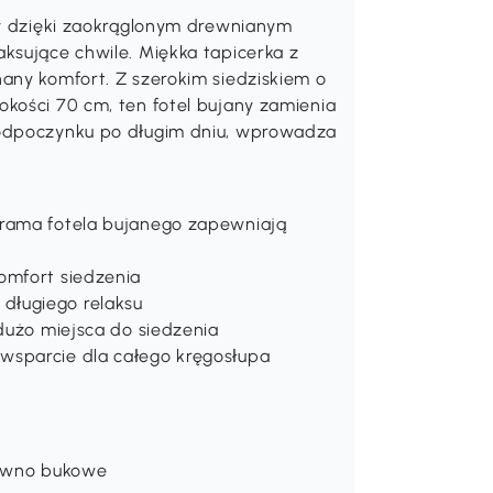
o pomieszczenia, które chcesz
30,00zł rabatu
, zostało tylko
, aby z niego
1h 59m 59s
skorzystać.
Pobierz teraz
óry dzięki zaokrąglonym drewnianym
ksujące chwile. Miękka tapicerka z
any komfort. Z szerokim siedziskiem o
kości 70 cm, ten fotel bujany zamienia
 odpoczynku po długim dniu, wprowadza
 rama fotela bujanego zapewniają
omfort siedzenia
długiego relaksu
 dużo miejsca do siedzenia
wsparcie dla całego kręgosłupa