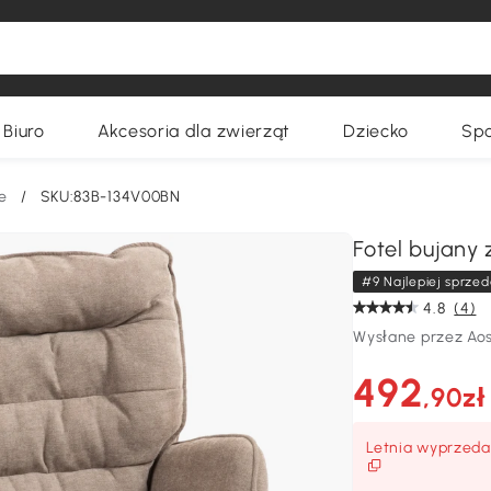
Biuro
Akcesoria dla zwierząt
Dziecko
Spo
e
/
SKU:83B-134V00BN
Fotel bujany 
#9 Najlepiej sprzed
4.8
(4)
Wysłane przez Ao
492
,90zł
Letnia wyprzedaż