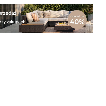
Gwarancja
Bezpieczna
Informacje i
dostawy
płatność
bezpieczeństwo