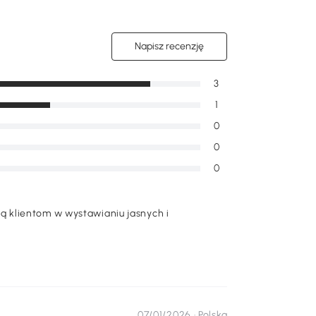
Zadaj pytanie
Napisz recenzję
3
1
0
0
0
 klientom w wystawianiu jasnych i