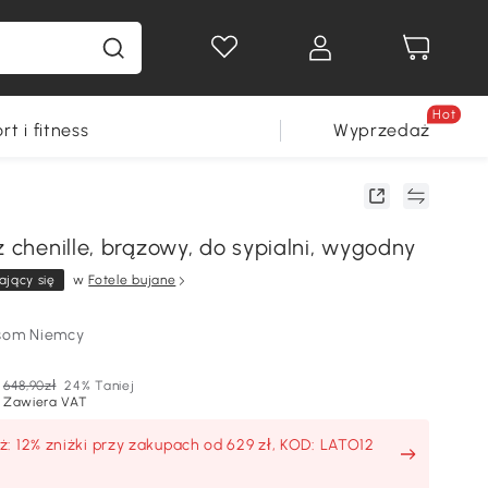
Hot
rt i fitness
Wyprzedaż
z chenille, brązowy, do sypialni, wygodny
ający się
w
Fotele bujane
som Niemcy
648,90zł
24% Taniej
Zawiera VAT
: 12% zniżki przy zakupach od 629 zł, KOD: LATO12