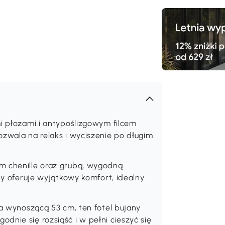
Darmowa
dostawa
mi płozami i antypoślizgowym filcem
ozwala na relaks i wyciszenie po długim
m chenille oraz grubą, wygodną
any oferuje wyjątkowy komfort, idealny