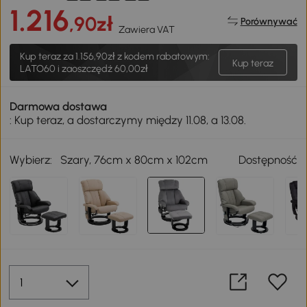
1.216
,90zł
Porównywać
Zawiera VAT
Kup teraz za
1.156,90zł
z kodem rabatowym:
Kup teraz
LATO60 i zaoszczędź 60,00zł
Darmowa dostawa
: Kup teraz, a dostarczymy między 11.08, a 13.08.
Wybierz:
Szary, 76cm x 80cm x 102cm
Dostępność