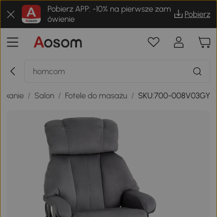
Pobierz APP: -10% na pierwsze zam
Pobierz
ówienie
szkanie
/
Salon
/
Fotele do masażu
/
SKU:700-008V03GY