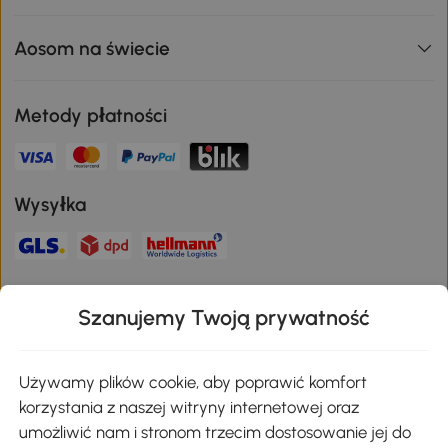
Aosom na świecie
Metody płatności
Wysyłka
Bezpieczna płatność
Szanujemy Twoją prywatność
Pobierz aplikację Aosom
Używamy plików cookie, aby poprawić komfort
korzystania z naszej witryny internetowej oraz
umożliwić nam i stronom trzecim dostosowanie jej do
Google Play