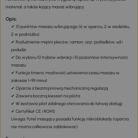
materiał, a także kojący masaż wibrujący.
Opis:
✔ 10 punktów masażu wibrującego (6 w oparciu, 2 w siedzisku,
2 w podnóżku)
✔ Rozluźnienie mięśni pleców, ramion, szyi, pośladków, ud i
podudzi
✔ Do wyboru 10 trybów wibracji i 10 poziomów intensywności
masażu
✔ Funkcja timera: możliwość ustawienia czasu masażu w
zakresie 1-99 minut
✔ Oparcie z bezstopniową mechaniczną regulacją
✔ Zawiera boczną kieszeń na pilota
✔ W zestawie pilot zdalnego sterowania do łatwej obsługi
✔ Certyfikat CE i ROHS
Uwaga: Fotel masujący posiada funkcję mikroblokady (oparcia
nie można całkowicie zablokować)