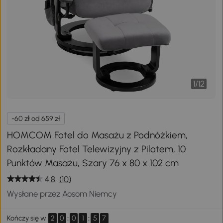
1
/
12
-60 zł od 659 zł
HOMCOM Fotel do Masażu z Podnóżkiem,
Rozkładany Fotel Telewizyjny z Pilotem, 10
Punktów Masażu, Szary 76 x 80 x 102 cm
4.8
(10)
Wysłane przez Aosom Niemcy
2
0
:
0
1
:
5
6
Kończy się w