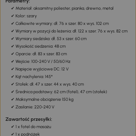
Parametry:
✔ Materiał: aksamitny poliester, pianka, drewno, metal
✔ Kolor: szary
✔ Całkowite wymiary: dł. 76 x szer. 80 x wys. 102 cm
✔ Wymiary w pozycji do leżenia: dł. 122 x szer. 76 x wys. 82 cm
✔ Wymiary siedziska: dł. 53 x szer. 60 cm
✔ Wysokość siedzenia: 48 cm
✔ Oparcie: dł. 83 x szer. 83 cm
✔ Wejście: 100-240 V / 50/60 Hz
✔ Napięcie wyjściowe DC: 12 V
✔ Kąt nachylenia: 145°
✔ Stołek: dł. 47 x szer. 44 x wys. 40 cm
✔ Średnica podstawy: 62 cm (fotel), 47 cm (stołek)
✔ Maksymalne obciążenie 150 kg
✔ Zasilanie: 220-240 V
Zawartość przesyłki:
✔ 1 x fotel do masażu
✔ 1 x podnóżek