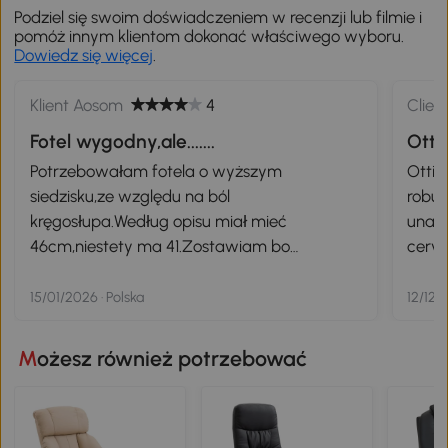
Podziel się swoim doświadczeniem w recenzji lub filmie i
pomóż innym klientom dokonać właściwego wyboru.
Dowiedz się więcej
.
Klient Aosom
4
Clien
Fotel wygodny,ale.......
Otti
Potrzebowałam fotela o wyższym
Ottim
siedzisku,ze względu na ból
robus
kręgosłupa.Według opisu miał mieć
una g
46cm,niestety ma 41.Zostawiam bo
cervic
wygodny,ale proszę skorygowac te wymiary.
15/01/2026 · Polska
12/12/
Możesz również potrzebować