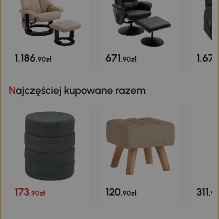
1.186
671
1.67
,90zł
,90zł
Najczęściej kupowane razem
173
120
311
,90zł
,90zł
,90