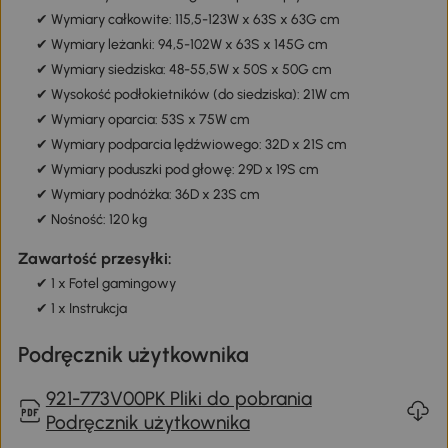
✔ Wymiary całkowite: 115,5-123W x 63S x 63G cm
✔ Wymiary leżanki: 94,5-102W x 63S x 145G cm
✔ Wymiary siedziska: 48-55,5W x 50S x 50G cm
✔ Wysokość podłokietników (do siedziska): 21W cm
✔ Wymiary oparcia: 53S x 75W cm
✔ Wymiary podparcia lędźwiowego: 32D x 21S cm
✔ Wymiary poduszki pod głowę: 29D x 19S cm
✔ Wymiary podnóżka: 36D x 23S cm
✔ Nośność: 120 kg
Zawartość przesyłki:
✔ 1 x Fotel gamingowy
✔ 1 x Instrukcja
Podręcznik użytkownika
921-773V00PK Pliki do pobrania
Podręcznik użytkownika