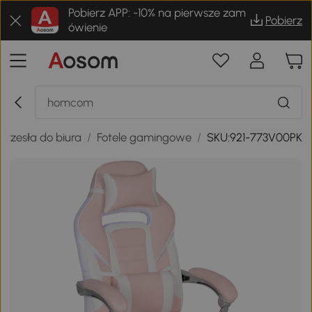
Pobierz APP: -10% na pierwsze zam
Pobierz
ówienie
Krzesła do biura
/
Fotele gamingowe
/
SKU:921-773V00PK