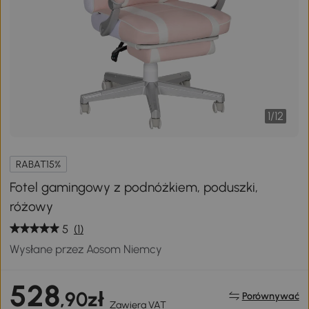
1
/
12
RABAT15%
Fotel gamingowy z podnóżkiem, poduszki,
różowy
5
(1)
Wysłane przez Aosom Niemcy
528
,90zł
Porównywać
Zawiera VAT