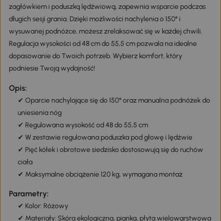
zagłówkiem i poduszką lędźwiową, zapewnia wsparcie podczas
długich sesji grania. Dzięki możliwości nachylenia o 150° i
wysuwanej podnóżce, możesz zrelaksować się w każdej chwili.
Regulacja wysokości od 48 cm do 55,5 cm pozwala na idealne
dopasowanie do Twoich potrzeb. Wybierz komfort, który
podniesie Twoją wydajność!
Opis:
✔ Oparcie nachylające się do 150° oraz manualna podnóżek do
uniesienia nóg
✔ Regulowana wysokość od 48 do 55,5 cm
✔ W zestawie regulowana poduszka pod głowę i lędźwie
✔ Pięć kółek i obrotowe siedzisko dostosowują się do ruchów
ciała
✔ Maksymalne obciążenie 120 kg, wymagana montaż
Parametry:
✔ Kolor: Różowy
✔ Materiały: Skóra ekologiczna, pianka, płyta wielowarstwowa