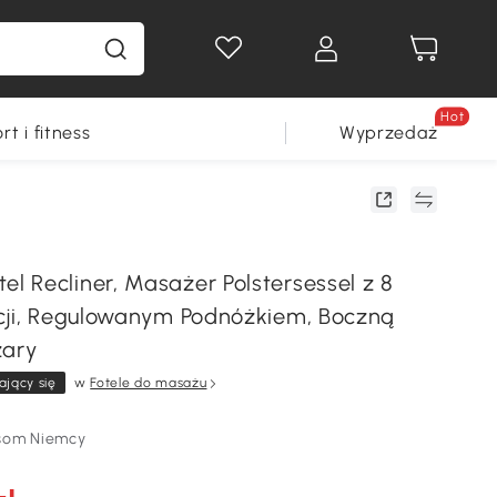
Hot
rt i fitness
Wyprzedaż
 Recliner, Masażer Polstersessel z 8
cji, Regulowanym Podnóżkiem, Boczną
zary
ający się
w
Fotele do masażu
som Niemcy