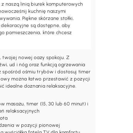
z naszą linią biurek komputerowych
unowocześnij kuchnię naszymi
ywania. Piękne skórzane stołki,
a dekoracyjne są dostępne, aby
o pomieszczenia, które chcesz
twojej nowej oazy spokoju. Z
wi, ud i nóg oraz funkcją ogrzewania
 spośród ośmiu trybów i dostosuj timer
nowy można łatwo przestawić z pozycji
ć idealne doznania relaksacyjne.
masażu, timer (15, 30 lub 60 minut) i
ń relaksacyjnych
ota
dzenia w pozycji pionowej
a wyściółka fotela TV dla komfortu