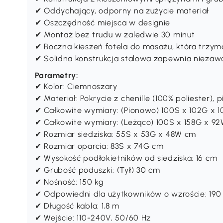
✔ Oddychający, odporny na zużycie materiał
✔ Oszczędność miejsca w designie
✔ Montaż bez trudu w zaledwie 30 minut
✔ Boczna kieszeń fotela do masażu, która trzym
✔ Solidna konstrukcja stalowa zapewnia niezaw
Parametry:
✔ Kolor: Ciemnoszary
✔ Materiał: Pokrycie z chenille (100% poliester), p
✔ Całkowite wymiary: (Pionowo) 100S x 102G x 
✔ Całkowite wymiary: (Leżąco) 100S x 158G x 9
✔ Rozmiar siedziska: 55S x 53G x 48W cm
✔ Rozmiar oparcia: 83S x 74G cm
✔ Wysokość podłokietników od siedziska: 16 cm
✔ Grubość poduszki: (Tył) 30 cm
✔ Nośność: 150 kg
✔ Odpowiedni dla użytkowników o wzroście: 190
✔ Długość kabla: 1,8 m
✔ Wejście: 110-240V, 50/60 Hz