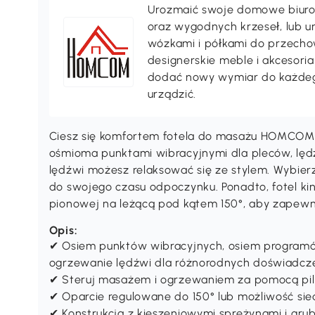
Urozmaić swoje domowe biuro 
oraz wygodnych krzeseł, lub 
wózkami i półkami do przechow
designerskie meble i akcesori
dodać nowy wymiar do każdeg
urządzić.
Ciesz się komfortem fotela do masażu HOMCOM, 
ośmioma punktami wibracyjnymi dla pleców, lędź
lędźwi możesz relaksować się ze stylem. Wybierz
do swojego czasu odpoczynku. Ponadto, fotel ki
pionowej na leżącą pod kątem 150°, aby zapewni
Opis:
✔ Osiem punktów wibracyjnych, osiem programów 
ogrzewanie lędźwi dla różnorodnych doświadcze
✔ Steruj masażem i ogrzewaniem za pomocą pil
✔ Oparcie regulowane do 150° lub możliwość sie
✔ Konstrukcja z kieszeniowymi sprężynami i grub