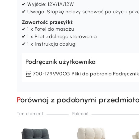
✔ Wyjście: 12V/1A/12W
✔ Uwaga: Stopkę należy schować po użyciu prze
Zawartość przesyłki:
✔ 1 x Fotel do masażu
✔ 1 x Pilot zdalnego sterowania
✔ 1 x Instrukcja obsługi
Podręcznik użytkownika
700-179V90CG Pliki do pobrania Podręczni
Porównaj z podobnymi przedmiot
Ten element
Polecać