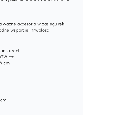
a ważne akcesoria w zasięgu ręki
odne wsparcie i trwałość
ianka, stal
107W cm
2W cm
 cm