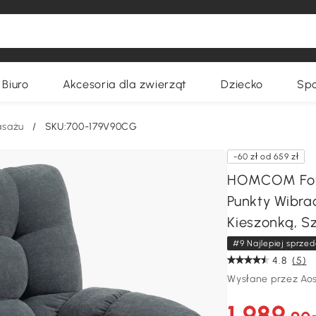
Biuro
Akcesoria dla zwierząt
Dziecko
Spo
asażu
/
SKU:700-179V90CG
-60 zł od 659 zł
HOMCOM Fotel
Punkty Wibra
Kieszonką, S
#9 Najlepiej sprzed
4.8
(5)
Wysłane przez Ao
1.989