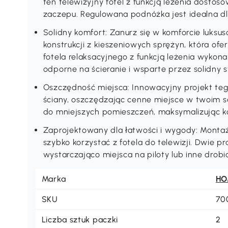
ten telewizyjny fotel z funkcją leżenia dosto
zaczepu. Regulowana podnóżka jest idealna d
Solidny komfort: Zanurz się w komforcie luksus
konstrukcji z kieszeniowych sprężyn, która ofe
fotela relaksacyjnego z funkcją leżenia wykona
odporne na ścieranie i wsparte przez solidny s
Oszczędność miejsca: Innowacyjny projekt teg
ściany, oszczędzając cenne miejsce w twoim sal
do mniejszych pomieszczeń, maksymalizując ko
Zaprojektowany dla łatwości i wygody: Montaż
szybko korzystać z fotela do telewizji. Dwie 
wystarczająco miejsca na piloty lub inne drobi
Marka
H
SKU
70
Liczba sztuk paczki
2