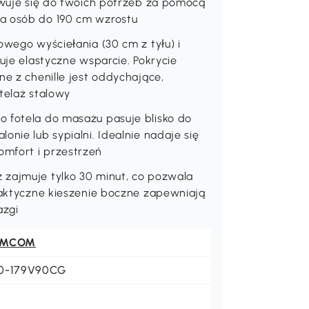
sowuje się do twoich potrzeb za pomocą
la osób do 190 cm wzrostu
owego wyściełania (30 cm z tyłu) i
ruje elastyczne wsparcie. Pokrycie
ne z chenille jest oddychające,
telaż stalowy
o fotela do masażu pasuje blisko do
onie lub sypialni. Idealnie nadaje się
mfort i przestrzeń
 zajmuje tylko 30 minut, co pozwala
praktyczne kieszenie boczne zapewniają
azgi
OMCOM
0-179V90CG