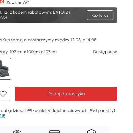
zł
Zawiera VAT
1,11zł
z kodem rabatowym: LATO12 i
Kup teraz
79zł
a
:
Kup teraz, a dostarczymy między 12.08, a 14.08.
ary, 102cm x 100cm x 107cm
Dostępność
Dodaj do koszyka
dobędziesz 1990 punkt(y) lojalnościowy(e). 1990 punkt(y)
SIĘ