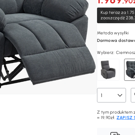
,90
Kup teraz za
1.75
zaoszczędź 238,
Metoda wysyłki
Darmowa dostaw
Wybierz:
Ciemnosz
Z tym produktem z
= 19,90zł.
ZAPISZ 