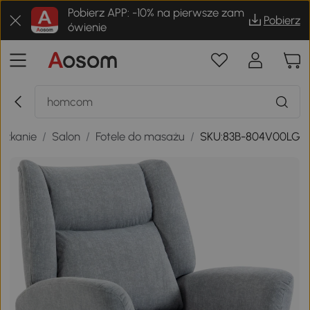
Pobierz APP: -10% na pierwsze zam
Pobierz
ówienie
szkanie
/
Salon
/
Fotele do masażu
/
SKU:83B-804V00LG