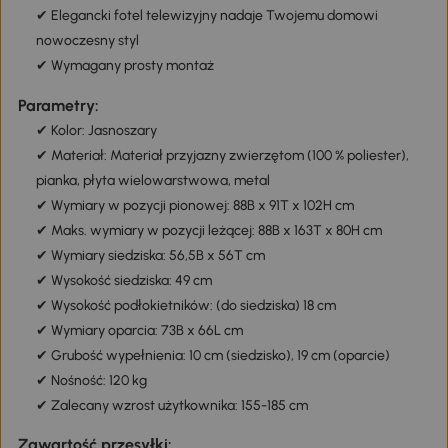
✔ Elegancki fotel telewizyjny nadaje Twojemu domowi
nowoczesny styl
✔ Wymagany prosty montaż
Parametry:
✔ Kolor: Jasnoszary
✔ Materiał: Materiał przyjazny zwierzętom (100 % poliester),
pianka, płyta wielowarstwowa, metal
✔ Wymiary w pozycji pionowej: 88B x 91T x 102H cm
✔ Maks. wymiary w pozycji leżącej: 88B x 163T x 80H cm
✔ Wymiary siedziska: 56,5B x 56T cm
✔ Wysokość siedziska: 49 cm
✔ Wysokość podłokietników: (do siedziska) 18 cm
✔ Wymiary oparcia: 73B x 66L cm
✔ Grubość wypełnienia: 10 cm (siedzisko), 19 cm (oparcie)
✔ Nośność: 120 kg
✔ Zalecany wzrost użytkownika: 155-185 cm
Zawartość przesyłki: