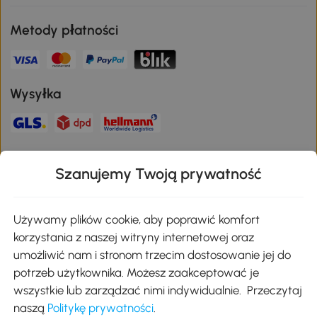
Metody płatności
Wysyłka
Bezpieczna płatność
Szanujemy Twoją prywatność
Pobierz aplikację Aosom
Używamy plików cookie, aby poprawić komfort
korzystania z naszej witryny internetowej oraz
umożliwić nam i stronom trzecim dostosowanie jej do
Google Play
potrzeb użytkownika. Możesz zaakceptować je
wszystkie lub zarządzać nimi indywidualnie. Przeczytaj
naszą
Politykę prywatności
.