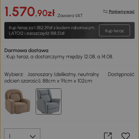
1.570
,90zł
Porównywać
Zawiera VAT
Kup teraz za
1.382,39zł
z kodem rabatowym:
Kup teraz
LATO12 i zaoszczędź 188,51zł
Darmowa dostawa
: Kup teraz, a dostarczymy między 12.08, a 14.08.
Wybierz:
Jasnoszary (delikatny, neutralny
Dostępność
odcień szarości), 88cm x 91cm x 102cm