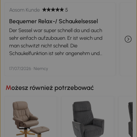
Aosom Kunde
5
Bequemer Relax-/ Schaukelsessel
Der Sessel war super schnell da und auch
sehr einfach aufzubauen. Er ist weich und
man schwitzt nicht schnell. Die
Schaukelfunktion ist sehr angenehm und
auch die Liegepositionen sind komplett
stufenlos einstellbar. Man muss nur schwer
17/07/2026 · Niemcy
genug sein, um die Lehne unten zu halten. Ich
denke ein Kind wird sich nicht zurücklehnen
Możesz również potrzebować
können, sondern lediglich in der
Ausgangsposition darauf sitzen können, weil
der Widerstand zu groß ist.