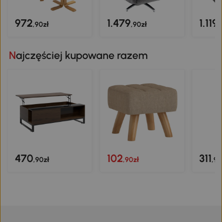
972
1.479
1.119
,90zł
,90zł
,
Najczęściej kupowane razem
470
102
311
,90zł
,90zł
,90