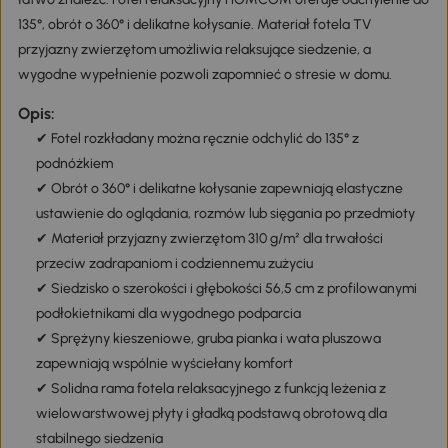
135°, obrót o 360° i delikatne kołysanie. Materiał fotela TV
przyjazny zwierzętom umożliwia relaksujące siedzenie, a
wygodne wypełnienie pozwoli zapomnieć o stresie w domu.
Opis:
✔ Fotel rozkładany można ręcznie odchylić do 135° z
podnóżkiem
✔ Obrót o 360° i delikatne kołysanie zapewniają elastyczne
ustawienie do oglądania, rozmów lub sięgania po przedmioty
✔ Materiał przyjazny zwierzętom 310 g/m² dla trwałości
przeciw zadrapaniom i codziennemu zużyciu
✔ Siedzisko o szerokości i głębokości 56,5 cm z profilowanymi
podłokietnikami dla wygodnego podparcia
✔ Sprężyny kieszeniowe, gruba pianka i wata pluszowa
zapewniają wspólnie wyściełany komfort
✔ Solidna rama fotela relaksacyjnego z funkcją leżenia z
wielowarstwowej płyty i gładką podstawą obrotową dla
stabilnego siedzenia