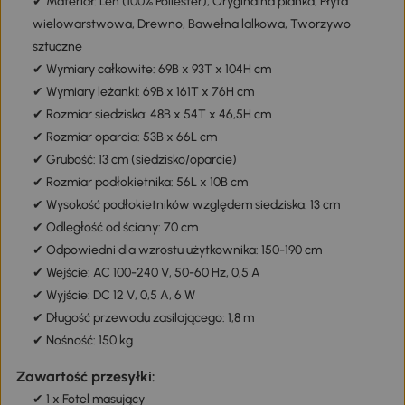
✔ Materiał: Len (100% Poliester), Oryginalna pianka, Płyta
wielowarstwowa, Drewno, Bawełna lalkowa, Tworzywo
sztuczne
✔ Wymiary całkowite: 69B x 93T x 104H cm
✔ Wymiary leżanki: 69B x 161T x 76H cm
✔ Rozmiar siedziska: 48B x 54T x 46,5H cm
✔ Rozmiar oparcia: 53B x 66L cm
✔ Grubość: 13 cm (siedzisko/oparcie)
✔ Rozmiar podłokietnika: 56L x 10B cm
✔ Wysokość podłokietników względem siedziska: 13 cm
✔ Odległość od ściany: 70 cm
✔ Odpowiedni dla wzrostu użytkownika: 150-190 cm
✔ Wejście: AC 100-240 V, 50-60 Hz, 0,5 A
✔ Wyjście: DC 12 V, 0,5 A, 6 W
✔ Długość przewodu zasilającego: 1,8 m
✔ Nośność: 150 kg
Zawartość przesyłki:
✔ 1 x Fotel masujący