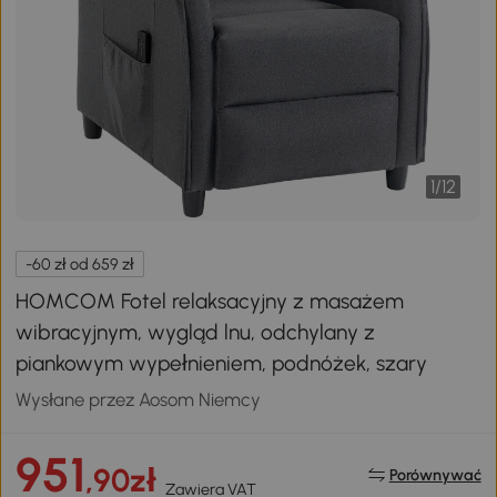
1
/
12
-60 zł od 659 zł
HOMCOM Fotel relaksacyjny z masażem
wibracyjnym, wygląd lnu, odchylany z
piankowym wypełnieniem, podnóżek, szary
Wysłane przez Aosom Niemcy
951
,90zł
Porównywać
Zawiera VAT