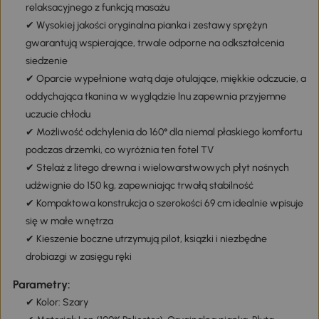
relaksacyjnego z funkcją masażu
✔ Wysokiej jakości oryginalna pianka i zestawy sprężyn
gwarantują wspierające, trwale odporne na odkształcenia
siedzenie
✔ Oparcie wypełnione watą daje otulające, miękkie odczucie, a
oddychająca tkanina w wyglądzie lnu zapewnia przyjemne
uczucie chłodu
✔ Możliwość odchylenia do 160° dla niemal płaskiego komfortu
podczas drzemki, co wyróżnia ten fotel TV
✔ Stelaż z litego drewna i wielowarstwowych płyt nośnych
udźwignie do 150 kg, zapewniając trwałą stabilność
✔ Kompaktowa konstrukcja o szerokości 69 cm idealnie wpisuje
się w małe wnętrza
✔ Kieszenie boczne utrzymują pilot, książki i niezbędne
drobiazgi w zasięgu ręki
Parametry:
✔ Kolor: Szary