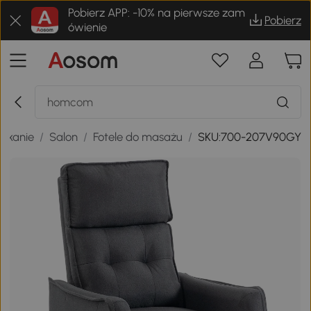
Pobierz APP: -10% na pierwsze zam
Pobierz
ówienie
szkanie
/
Salon
/
Fotele do masażu
/
SKU:700-207V90GY