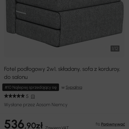
1
/
12
Fotel podłogowy 2w1, składany, sofa z korduroy,
do salonu
#10 Najlepiej sprzedający się
w
Sypialnia
5
(1)
Wysłane przez Aosom Niemcy
536
,90zł
Porównywać
Zawiera VAT