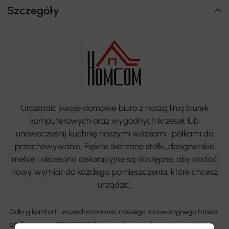
Szczegóły
Urozmaić swoje domowe biuro z naszą linią biurek
komputerowych oraz wygodnych krzeseł, lub
unowocześnij kuchnię naszymi wózkami i półkami do
przechowywania. Piękne skórzane stołki, designerskie
meble i akcesoria dekoracyjne są dostępne, aby dodać
nowy wymiar do każdego pomieszczenia, które chcesz
urządzić.
Odkryj komfort i wszechstronność naszego innowacyjnego fotela
podłogowego HOMCOM! To prawdziwe cudo przestrzeni, które