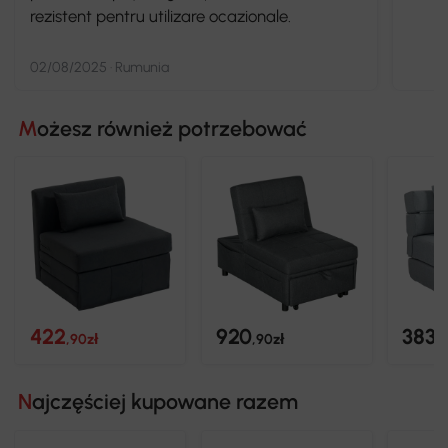
rezistent pentru utilizare ocazionale.
02/08/2025 · Rumunia
Możesz również potrzebować
422
920
383
,90zł
,90zł
,
Najczęściej kupowane razem