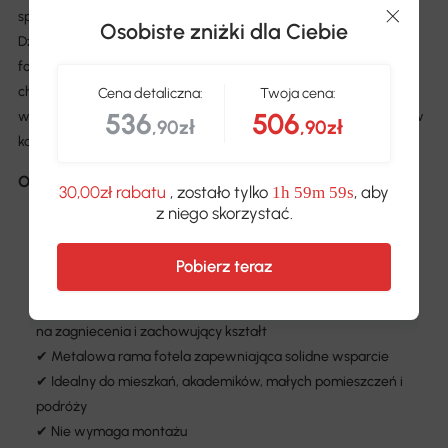
sprawdzi się jako przytulny fotel lub praktyczne łóżko dla gości.
Osobiste zniżki dla Ciebie
Dzięki inteligentnemu designowi i grubemu wykończeniu, nasz
fotel idealnie nadaje się na wieczory filmowe, maratony gier czy
chwile relaksu. Kompaktowy, a jednocześnie wygodny,
Cena detaliczna:
Twoja cena:
536
506
wprowadza radość i odprężenie do Twojego domu. Zainwestuj w
,90zł
,90zł
komfort, który zachwyci Ciebie i Twoich gości!
Opis:
30,00zł rabatu
, zostało tylko
, aby
1h 59m 59s
✔ Trójnie składany design
z niego skorzystać.
✔ Kompaktowy i lekki
✔ Grube wyściełanie zapewniające niezrównany komfort
Pobierz teraz
✔ Z poduszką wspierającą dolną część pleców lub głowę
✔ Oddychający pokrowiec z tkaniny w stylu lnianym, odporny
na zagniecenia i zachowujący kształt
✔ Metalowa rama fotela zapewniająca solidne wsparcie
✔ Idealny do mieszkań, akademików, małych pomieszczeń i
podróży
✔ Nie wymaga montażu