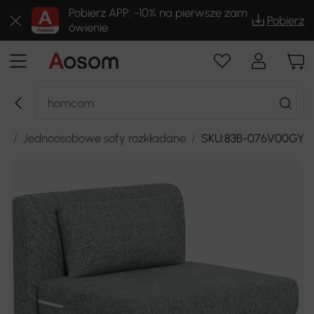
Pobierz APP: -10% na pierwsze zam
Pobierz
ówienie
ia
/
Jednoosobowe sofy rozkładane
/
SKU:83B-076V00GY