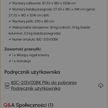
✔ Wymiary całkowite: 87,5S x 18G x 100W cm
✔ Wymiary każdej przegrody: 27,5S x 18G x 31W cm (góra),
27,5S x 18G x 32W cm (dół)
✔ Wymiary półki: 29D x 18S cm
✔ Maksymalne obciążenie: 30 kg (całość), 10 kg (każda
kolumna), 3,3 kg (każda przegroda)
✔ Numer artykułu: 83C-213V00BK
Zawartość przesyłki:
✔ 1 x Wiszący regał ścienny
✔ 1 x Instrukcja
Podręcznik użytkownika
83C-213V00BK Pliki do pobrania
Podręcznik użytkownika
Q&A Społeczności (
1
)