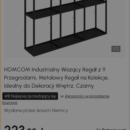
1
/
12
HOMCOM Industrialny Wiszący Regał z 9
Przegrodami, Metalowy Regał na Kolekcje,
Idealny do Dekoracji Wnętrz, Czarny
#8 Najlepiej sprzedający się
w
Akcesoria i wyposażenie
biurowe
Wysłane przez Aosom Niemcy
223