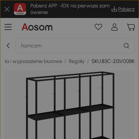
Pobierz APP: -10% na pierwsze zam
Pobierz
ówienie
oria i wyposażenie biurowe
/
Regały
/
SKU:83C-213V00BK