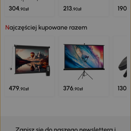
304
213
190
,90zł
,90zł
,9
Najczęściej kupowane razem
479
376
130
,90zł
,90zł
,9
Zapisz się do naszego newslettera i