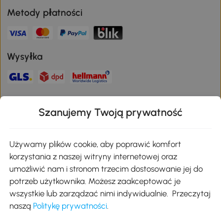
Metody płatności
Wysyłka
Bezpieczna płatność
Szanujemy Twoją prywatność
Pobierz aplikację Aosom
Używamy plików cookie, aby poprawić komfort
korzystania z naszej witryny internetowej oraz
umożliwić nam i stronom trzecim dostosowanie jej do
Google Play
potrzeb użytkownika. Możesz zaakceptować je
wszystkie lub zarządzać nimi indywidualnie. Przeczytaj
naszą
Politykę prywatności
.
+48 22 292 29 06