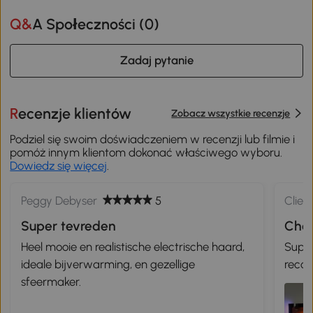
Q&A Społeczności (
0
)
Zadaj pytanie
Recenzje klientów
Zobacz wszystkie recenzje
Podziel się swoim doświadczeniem w recenzji lub filmie i
pomóż innym klientom dokonać właściwego wyboru.
Dowiedz się więcej
.
Peggy Debyser
5
Clien
Super tevreden
Chem
Heel mooie en realistische electrische haard,
Super 
ideale bijverwarming, en gezellige
reco
sfeermaker.