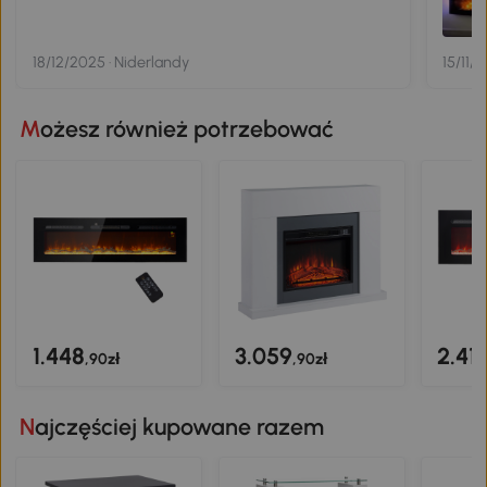
18/12/2025 · Niderlandy
15/11/
Możesz również potrzebować
1.448
3.059
2.41
,90zł
,90zł
Najczęściej kupowane razem