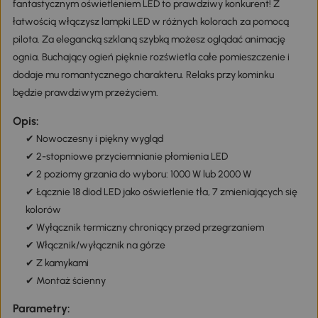
fantastycznym oświetleniem LED to prawdziwy konkurent! Z
łatwością włączysz lampki LED w różnych kolorach za pomocą
pilota. Za elegancką szklaną szybką możesz oglądać animację
ognia. Buchający ogień pięknie rozświetla całe pomieszczenie i
dodaje mu romantycznego charakteru. Relaks przy kominku
będzie prawdziwym przeżyciem.
Opis:
✔ Nowoczesny i piękny wygląd
✔ 2-stopniowe przyciemnianie płomienia LED
✔ 2 poziomy grzania do wyboru: 1000 W lub 2000 W
✔ Łącznie 18 diod LED jako oświetlenie tła, 7 zmieniających się
kolorów
✔ Wyłącznik termiczny chroniący przed przegrzaniem
✔ Włącznik/wyłącznik na górze
✔ Z kamykami
✔ Montaż ścienny
Parametry: