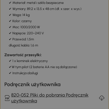
✔ Materiał: metal i szkło bezpieczne
✔ Wymiary: 89,2 x 13,5 x 48 cm (dł. x szer. x wys.)
✔ Waga: 14 kg
✔ Kolor: czarny
✔ Moc: 1000/2000 W
✔ Napięcie: 220–240 V
✔ Przewód: 1,5m
długość kabla: 1,6 m
Zawartość przesyłki:
✔ 1 x kominek elektryczny
✔W tym pilot (2 baterie AA nie są dołączone)
✔ Instrukcja obsługi
Podręcznik użytkownika
820-052 Pliki do pobrania Podręcznik
użytkownika