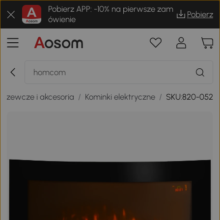
Pobierz APP: -10% na pierwsze zam
Pobierz
ówienie
grzewcze i akcesoria
/
Kominki elektryczne
/
SKU:820-052