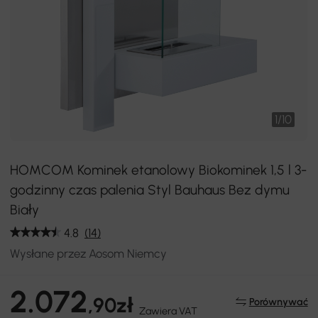
1
/
10
HOMCOM Kominek etanolowy Biokominek 1,5 l 3-
godzinny czas palenia Styl Bauhaus Bez dymu
Biały
4.8
(14)
Wysłane przez Aosom Niemcy
2.072
,90zł
Porównywać
Zawiera VAT