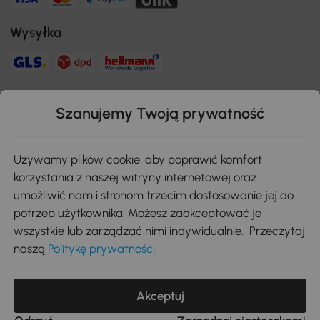
Wysyłka
Bezpieczna płatność
Szanujemy Twoją prywatność
Pobierz aplikację Aosom
Używamy plików cookie, aby poprawić komfort
korzystania z naszej witryny internetowej oraz
umożliwić nam i stronom trzecim dostosowanie jej do
Google Play
potrzeb użytkownika. Możesz zaakceptować je
wszystkie lub zarządzać nimi indywidualnie. Przeczytaj
naszą
Politykę prywatności
.
+48 22 292 29 06
kontakt@aosom.pl
Akceptuj
MH Handel GmbH, Wendenstraße 309, 20537 Hamburg Pon.-piąt.:
9:00 - 17:30