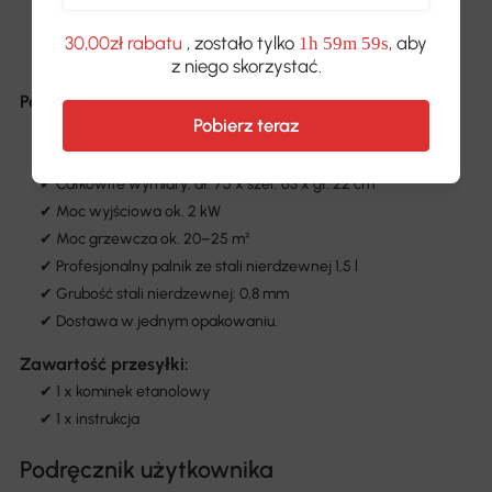
✔ Front ze szkła hartowanego dla zapewnienia ochrony
✔ Zawiera akcesoria do montażu ściennego
30,00zł rabatu
, zostało tylko
, aby
1h 59m 59s
✔ Wygodny i łatwy montaż i konserwacja
z niego skorzystać.
Parametry:
Pobierz teraz
✔ Kolory: biały
✔ Główny materiał: stal nierdzewna
✔ Całkowite wymiary: dł. 75 x szer. 63 x gł. 22 cm
✔ Moc wyjściowa ok. 2 kW
✔ Moc grzewcza ok. 20–25 m²
✔ Profesjonalny palnik ze stali nierdzewnej 1,5 l
✔ Grubość stali nierdzewnej: 0,8 mm
✔ Dostawa w jednym opakowaniu.
Zawartość przesyłki:
✔ 1 x kominek etanolowy
✔ 1 x instrukcja
Podręcznik użytkownika