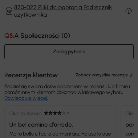
820-022 Pliki do pobrania Podręcznik
użytkownika
Q&A Społeczności (
0
)
Zadaj pytanie
Recenzje klientów
Zobacz wszystkie recenzje
Podziel się swoim doświadczeniem w recenzji lub filmie i
pomóż innym klientom dokonać właściwego wyboru.
Dowiedz się więcej
.
Cliente Aosom
4
Clien
Un bel camino d’arredo.
parf
Molto bello e facile da montare. Ho usato due
corre