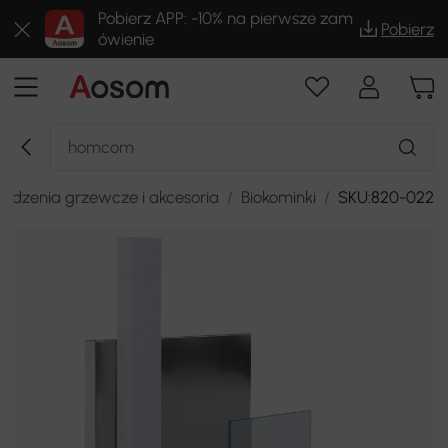
Pobierz APP: -10% na pierwsze zam
Pobierz
ówienie
ządzenia grzewcze i akcesoria
/
Biokominki
/
SKU:820-022