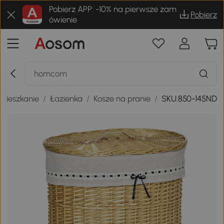
Pobierz APP: -10% na pierwsze zam
Pobierz
ówienie
mieszkanie
/
Łazienka
/
Kosze na pranie
/
SKU:850-145ND