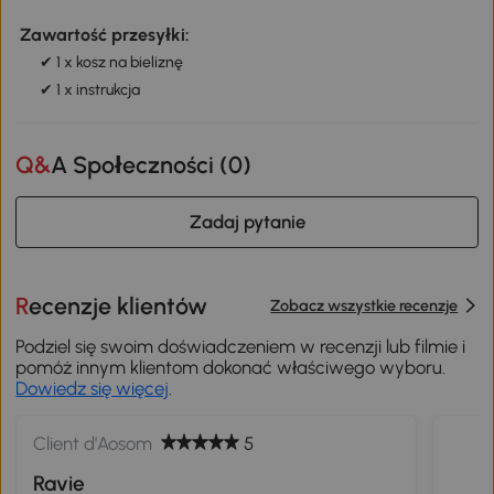
Zawartość przesyłki:
✔ 1 x kosz na bieliznę
✔ 1 x instrukcja
Q&A Społeczności (
0
)
Zadaj pytanie
Recenzje klientów
Zobacz wszystkie recenzje
Podziel się swoim doświadczeniem w recenzji lub filmie i
pomóż innym klientom dokonać właściwego wyboru.
Dowiedz się więcej
.
Client d'Aosom
5
Ravie