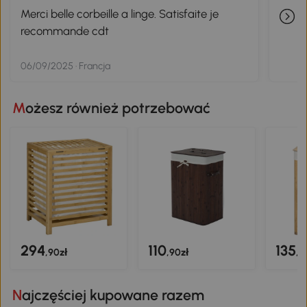
Merci belle corbeille a linge. Satisfaite je
recommande cdt
06/09/2025 · Francja
Możesz również potrzebować
294
110
135
,90zł
,90zł
,9
Najczęściej kupowane razem