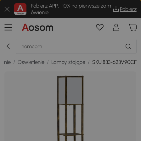
Pobierz APP: -10% na pierwsze zam
Pobierz
ówienie
kanie
/
Oświetlenie
/
Lampy stojące
/
SKU:833-623V90CF