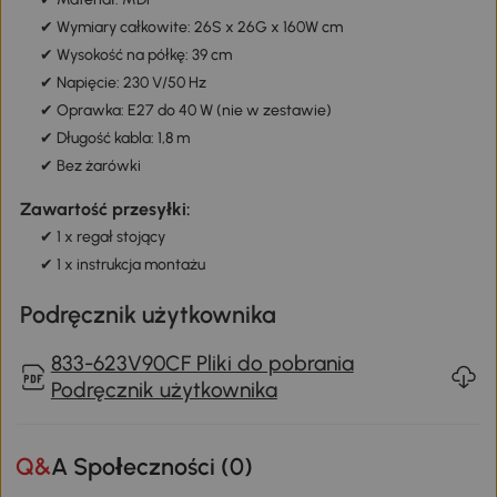
Parametry:
✔ Kolor: Rustykalne brąz + biały
✔ Materiał: MDF
✔ Wymiary całkowite: 26S x 26G x 160W cm
✔ Wysokość na półkę: 39 cm
✔ Napięcie: 230 V/50 Hz
✔ Oprawka: E27 do 40 W (nie w zestawie)
✔ Długość kabla: 1,8 m
✔ Bez żarówki
Zawartość przesyłki:
✔ 1 x regał stojący
✔ 1 x instrukcja montażu
Podręcznik użytkownika
833-623V90CF Pliki do pobrania
Podręcznik użytkownika