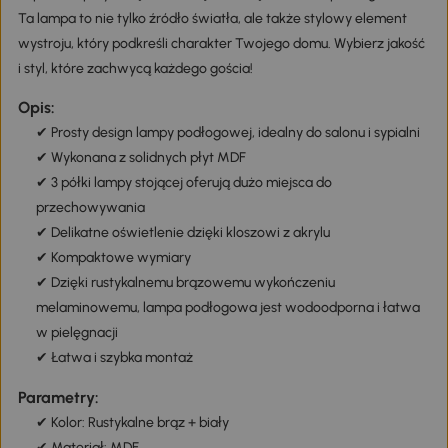
Osobiste zniżki dla Ciebie
półkom możesz z dumą eksponować książki, dekoracje czy rośliny,
tworząc unikalny klimat w swoim salonie. Wbudowane oświetlenie
zapewnia przytulną atmosferę, idealną do relaksu po długim dniu.
Cena detaliczna:
Twoja cena:
Ta lampa to nie tylko źródło światła, ale także stylowy element
243
213
,90zł
,90zł
wystroju, który podkreśli charakter Twojego domu. Wybierz jakość
i styl, które zachwycą każdego gościa!
30,00zł rabatu
, zostało tylko
, aby
1h 59m 59s
Opis:
z niego skorzystać.
✔ Prosty design lampy podłogowej, idealny do salonu i sypialni
✔ Wykonana z solidnych płyt MDF
Pobierz teraz
✔ 3 półki lampy stojącej oferują dużo miejsca do
przechowywania
✔ Delikatne oświetlenie dzięki kloszowi z akrylu
✔ Kompaktowe wymiary
✔ Dzięki rustykalnemu brązowemu wykończeniu
melaminowemu, lampa podłogowa jest wodoodporna i łatwa
w pielęgnacji
✔ Łatwa i szybka montaż