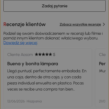
Q&A Społeczności (
0
)
Zadaj pytanie
Recenzje klientów
Zobacz wszystkie recenzje
Podziel się swoim doświadczeniem w recenzji lub filmie i
pomóż innym klientom dokonać właściwego wyboru.
Dowiedz się więcej
.
Cliente Aosom
5
Clien
Buena y bonita lámpara
Perf
Llegó puntual, perfectamente embalada. En
Muy 
una caja, dentro de otra caja, y con cada
pieza individual envuelta en plastico. Pocas
veces se recibe una compra tan bien