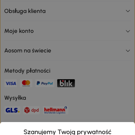
Aosom
Obsługa klienta
Moje konto
Aosom na świecie
Metody płatności
Wysyłka
Szanujemy Twoją prywatność