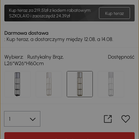
Kup teraz za
219,51zł
z kodem rabatowym:
Kup teraz
SZKOLA10 i zaoszczędź 24,39zł
Darmowa dostawa
: Kup teraz, a dostarczymy między 12.08, a 14.08.
Wybierz:
Rustykalny Brąz,
Dostępność
L26*W26*H160cm