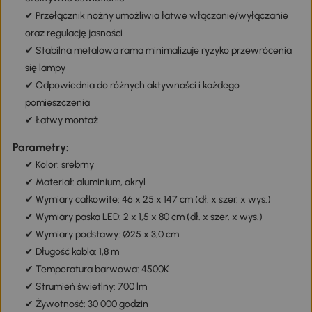
✔ Przełącznik nożny umożliwia łatwe włączanie/wyłączanie
oraz regulację jasności
✔ Stabilna metalowa rama minimalizuje ryzyko przewrócenia
się lampy
✔ Odpowiednia do różnych aktywności i każdego
pomieszczenia
✔ Łatwy montaż
Parametry:
✔ Kolor: srebrny
✔ Materiał: aluminium, akryl
✔ Wymiary całkowite: 46 x 25 x 147 cm (dł. x szer. x wys.)
✔ Wymiary paska LED: 2 x 1,5 x 80 cm (dł. x szer. x wys.)
✔ Wymiary podstawy: Ø25 x 3,0 cm
✔ Długość kabla: 1,8 m
✔ Temperatura barwowa: 4500K
✔ Strumień świetlny: 700 lm
✔ Żywotność: 30 000 godzin