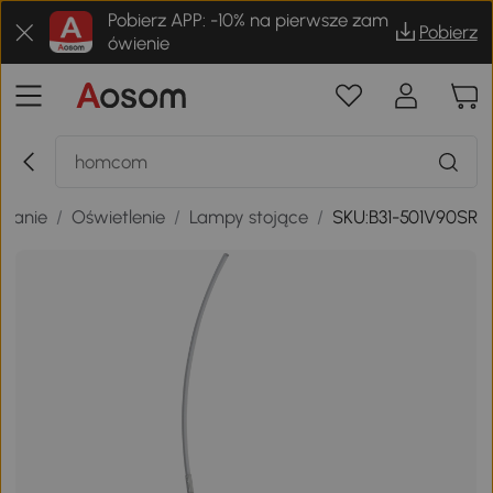
Pobierz APP: -10% na pierwsze zam
Pobierz
ówienie
zkanie
/
Oświetlenie
/
Lampy stojące
/
SKU:B31-501V90SR