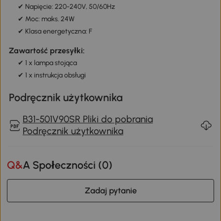
✔ Napięcie: 220-240V, 50/60Hz
✔ Moc: maks. 24W
✔ Klasa energetyczna: F
Zawartość przesyłki:
✔ 1 x lampa stojąca
✔ 1 x instrukcja obsługi
Podręcznik użytkownika
B31-501V90SR Pliki do pobrania
Podręcznik użytkownika
Q&A Społeczności (
0
)
Zadaj pytanie