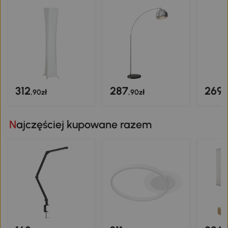
312
287
269
,90zł
,90zł
,
Najczęściej kupowane razem