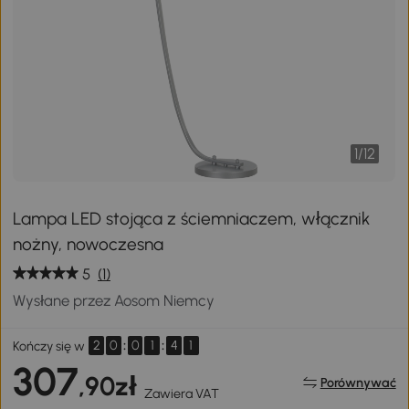
1
/
12
Lampa LED stojąca z ściemniaczem, włącznik
nożny, nowoczesna
5
(1)
Wysłane przez Aosom Niemcy
2
0
:
0
1
:
4
1
Kończy się w
307
,90zł
Porównywać
Zawiera VAT