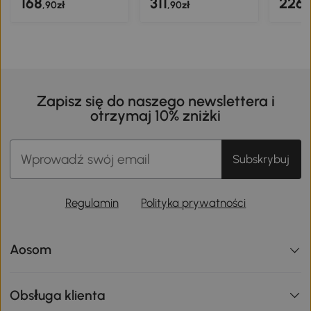
168
311
226
,90zł
,90zł
,
Zapisz się do naszego newslettera i
otrzymaj 10% zniżki
Subskrybuj
Regulamin
Polityka prywatności
Aosom
Obsługa klienta