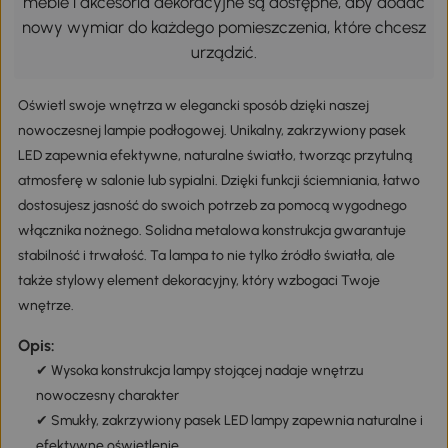
meble i akcesoria dekoracyjne są dostępne, aby dodać
nowy wymiar do każdego pomieszczenia, które chcesz
urządzić.
Oświetl swoje wnętrza w elegancki sposób dzięki naszej
nowoczesnej lampie podłogowej. Unikalny, zakrzywiony pasek
LED zapewnia efektywne, naturalne światło, tworząc przytulną
atmosferę w salonie lub sypialni. Dzięki funkcji ściemniania, łatwo
dostosujesz jasność do swoich potrzeb za pomocą wygodnego
włącznika nożnego. Solidna metalowa konstrukcja gwarantuje
stabilność i trwałość. Ta lampa to nie tylko źródło światła, ale
także stylowy element dekoracyjny, który wzbogaci Twoje
wnętrze.
Opis:
✔ Wysoka konstrukcja lampy stojącej nadaje wnętrzu
nowoczesny charakter
✔ Smukły, zakrzywiony pasek LED lampy zapewnia naturalne i
efektywne oświetlenie