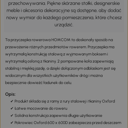
przechowywania. Piękne skórzane stołki, designerskie
meble i akcesoria dekoracyjne są dostępne, aby dodać
nowy wymiar do każdego pomieszczenia, które chcesz
urządzić.
Ta przyczepka rowerowa HOMCOM to doskonały sposób na
przewożenie różnych przedmiotów rowerem. Przyczepka ma
wytrzymałą konstrukcję stalową z wyjmowanym boksem i
wytrzymałą osłoną z tkaniny. 2 pompowane koła zapewniają
stabilną i miękką jazdę, a dzięki dołączonym odblaskom jest się
widocznym dla wszystkich użytkowników dróg i można
bezpiecznie dowieźć ładunek do celu.
Opis:
✔ Produkt składa się z ramy z rury stalowej i tkaniny Oxford
✔ Łatwe mocowanie do roweru
✔ Solidna konstrukcja zapewnia długie użytkowanie
✔ Pokrowiec Oxford 600 x 600D zabezpiecza przed deszczem