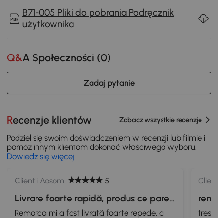
B71-005 Pliki do pobrania Podręcznik
użytkownika
Q&A Społeczności (
0
)
Zadaj pytanie
Recenzje klientów
Zobacz wszystkie recenzje
Podziel się swoim doświadczeniem w recenzji lub filmie i
pomóż innym klientom dokonać właściwego wyboru.
Dowiedz się więcej
.
Clientii Aosom
5
Clien
Livrare foarte rapidă, produs ce pare
rem
de calitate.
Remorca mi a fost livrată foarte repede, a
tres 