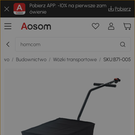
Pobierz APP: -10% na pierwsze zam
Pobierz
ówienie
ctwo
/
Budownictwo
/
Wózki transportowe
/
SKU:B71-005