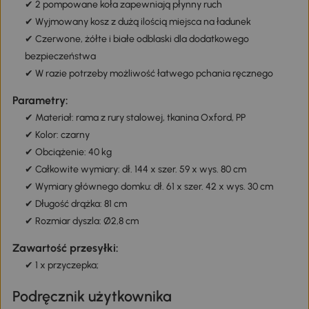
✔ 2 pompowane koła zapewniają płynny ruch
✔ Wyjmowany kosz z dużą ilością miejsca na ładunek
✔ Czerwone, żółte i białe odblaski dla dodatkowego
bezpieczeństwa
✔ W razie potrzeby możliwość łatwego pchania ręcznego
Parametry:
✔ Materiał: rama z rury stalowej, tkanina Oxford, PP
✔ Kolor: czarny
✔ Obciążenie: 40 kg
✔ Całkowite wymiary: dł. 144 x szer. 59 x wys. 80 cm
✔ Wymiary głównego domku: dł. 61 x szer. 42 x wys. 30 cm
✔ Długość drążka: 81 cm
✔ Rozmiar dyszla: Ø2,8 cm
Zawartość przesyłki:
✔ 1 x przyczepka;
Podręcznik użytkownika