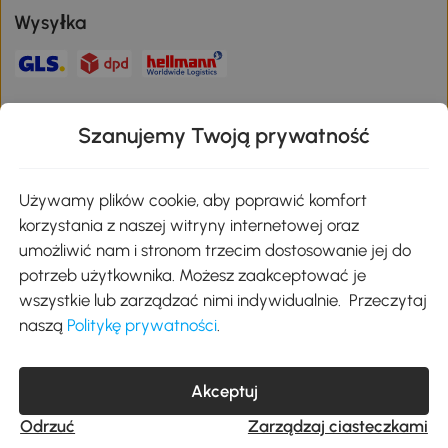
Wysyłka
Bezpieczna płatność
Szanujemy Twoją prywatność
Pobierz aplikację Aosom
Używamy plików cookie, aby poprawić komfort
korzystania z naszej witryny internetowej oraz
umożliwić nam i stronom trzecim dostosowanie jej do
Google Play
potrzeb użytkownika. Możesz zaakceptować je
wszystkie lub zarządzać nimi indywidualnie. Przeczytaj
naszą
Politykę prywatności
.
+48 22 292 29 06
kontakt@aosom.pl
MH Handel GmbH, Wendenstraße 309, 20537 Hamburg Pon.-piąt.:
Akceptuj
9:00 - 17:30
Odrzuć
Zarządzaj ciasteczkami
© 2017-2026 Wszystkie prawa zastrzeżone dla Aosom.