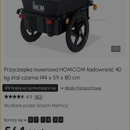
1
/
10
Przyczepka rowerowa HOMCOM ładowność 40
kg stal czarna 144 x 59 x 80 cm
#8 Najlepiej sprzedający się
w
Wózki transportowe
4.9
(83)
Wysłane przez Aosom Niemcy
0
7
:
1
4
:
3
0
Kończy się w