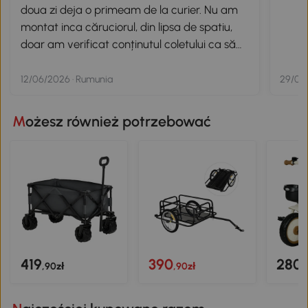
doua zi deja o primeam de la curier. Nu am
montat inca căruciorul, din lipsa de spatiu,
doar am verificat conținutul coletului ca să
fie complet. Toate componentele par sa fie
bine făcute, din materiale trainice, de
12/06/2026 · Rumunia
29/09/
calitate. Urmează sa mai comand de la
AOSOM încă un cărucior pentru bicicletă,
Możesz również potrzebować
dar alt model.
419
390
280
,90zł
,90zł
,