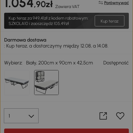
1.054
,90zł
Porównywać
Zawiera VAT
Kup teraz za
949,41zł
z kodem rabatowym:
Kup teraz
SZKOLA10 i zaoszczędź 105,49zł
Darmowa dostawa
: Kup teraz, a dostarczymy między 12.08, a 14.08.
Wybierz:
Biały, 200cm x 90cm x 42,5cm
Dostępność