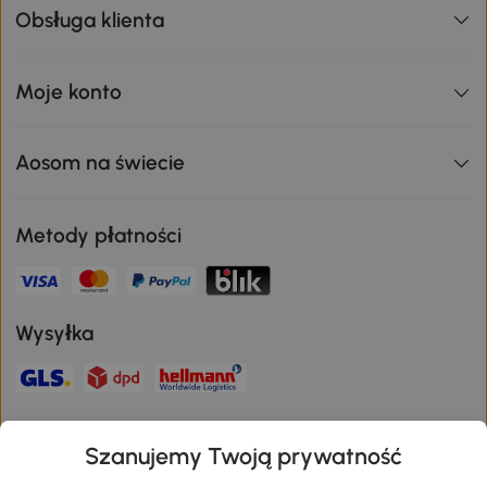
Obsługa klienta
Moje konto
Aosom na świecie
Metody płatności
Wysyłka
Bezpieczna płatność
Szanujemy Twoją prywatność