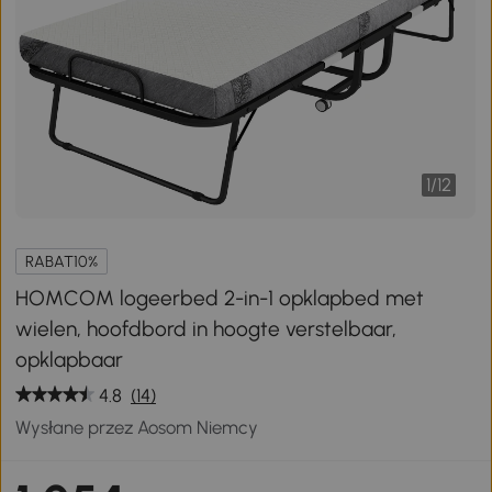
1
/
12
RABAT10%
HOMCOM logeerbed 2-in-1 opklapbed met
wielen, hoofdbord in hoogte verstelbaar,
opklapbaar
4.8
(14)
Wysłane przez Aosom Niemcy