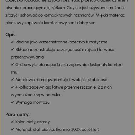
Łóżeczko rozkłada się szybko i bez trudu przesuwa dzięki czterem
płynnie obracającym się kółkom. Gdy nie jest używane, można je
złożyć i schować do kompaktowych rozmiarów. Miękki materac
piankowy zapewnia komfortowy sen i dobry sen.
Opis:
✔ Idealne jako wszechstronne łóżeczko turystyczne
✔ Składana konstrukcja: oszczędność miejsca i łatwość
przechowywania
✔ Grubo wyściełana poduszka zapewnia doskonały komfort
snu
✔ Metalowa rama gwarantuje trwałość i stabilność
✔ 4 kółka zapewniają łatwe przemieszczanie, 2 z nich
wyposażone są w hamulce
✔ Wymaga montażu
Parametry:
✔ Kolor: biały, czarny
✔ Materiał: stal, pianka, tkanina (100% poliester)