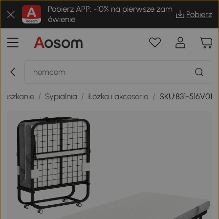
Pobierz APP: -10% na pierwsze zam
Pobierz
ówienie
ieszkanie
/
Sypialnia
/
Łóżka i akcesoria
/
SKU:831-516V01