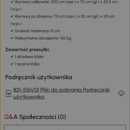
✔ Wymiary całkowite: 200 cm (szer.) x 75 cm (gł.) x 42,5 cm
(wys.)
✔ Wymiary po złożeniu: 75 cm (szer.) x 30 cm (gł.) x 115 cm
(wys.)
✔ Grubość materaca: 10 cm
✔ Maksymalne obciążenie: 150 kg
Zawartość przesyłki:
✔ 1 składane łóżko
✔ 1 ręczne łóżko
Podręcznik użytkownika
831-516V01 Pliki do pobrania Podręcznik
użytkownika
Q&A Społeczności (
0
)