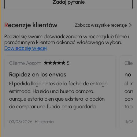
Zadaj pytanie
Recenzje klientów
Zobacz wszystkie recenzje
Podziel się swoim doświadczeniem w recenzji lub filmie i
pomóż innym klientom dokonać właściwego wyboru.
Dowiedz się więcej
.
Cliente Aosom
5
Clien
Rapidez en los envíos
no l
todo
El pedido llegó antes de la fecha de entrega
el mo
estimada. Ha sido una buena compra,
corre
aunque estaría bien que existiera la opción
para 
de comprar una funda para guardarla.
tapar
bien,
acep
03/08/2026 · Hiszpania
11/05/