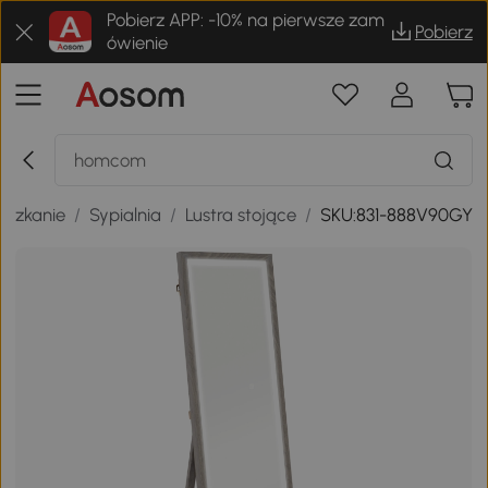
Pobierz APP: -10% na pierwsze zam
Pobierz
ówienie
eszkanie
/
Sypialnia
/
Lustra stojące
/
SKU:831-888V90GY