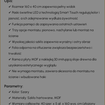
Opis:
✔ Rozmiar 160 x 40 cm zapewnia pełny widok
✔ Paski świetlne LED z technologią Smart Touch regulują kolor i
jasność, a ich zdejmowanie wydłuża żywotność
✔ Funkcja pamięci do zapisywania ostatnich ustawień
✔ Trzy opcje montażu: pionowo, nachylanie lub montaż na
ścianie
✔ Wysokiej jakości szkło zapewnia wyraźny i ostry obraz
✔ Folia odporna na stłuczenie zwiększa bezpieczeństwo i
trwałość
✔ Rama z płyty MDF z naklejką 3D imitującą słoje drewna dla
uzyskania estetycznego wyglądu
✔ Nie wymaga montażu, zawiera akcesoria do montażu na
ścianie i wbudowane haki
Parametry:
✔ Kolor: Szary
✔ Materiały: Szkło hartowane, MDF
✔ Wymiary całkowite: 40 szer. x 5 gł. x 160 wys. cm (złożony