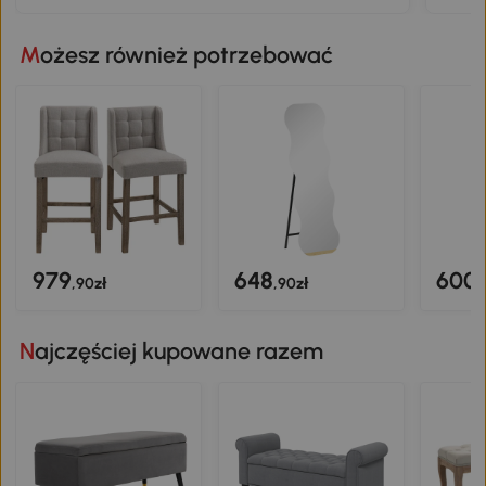
Możesz również potrzebować
979
648
600
,90zł
,90zł
,
Najczęściej kupowane razem