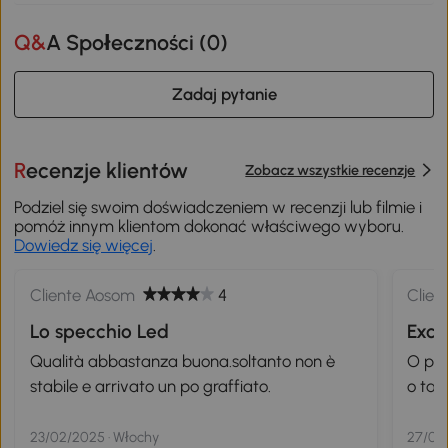
Q&A Społeczności (
0
)
Zadaj pytanie
Recenzje klientów
Zobacz wszystkie recenzje
Podziel się swoim doświadczeniem w recenzji lub filmie i
pomóż innym klientom dokonać właściwego wyboru.
Dowiedz się więcej
.
Cliente Aosom
4
Clien
Lo specchio Led
Exce
Qualità abbastanza buona.soltanto non è
O pro
stabile e arrivato un po graffiato.
o tam
23/02/2025 · Włochy
27/01/