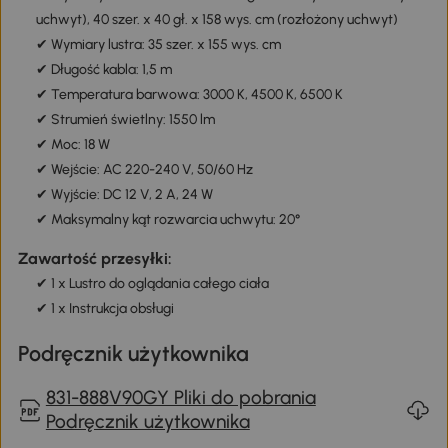
uchwyt), 40 szer. x 40 gł. x 158 wys. cm (rozłożony uchwyt)
✔ Wymiary lustra: 35 szer. x 155 wys. cm
✔ Długość kabla: 1,5 m
✔ Temperatura barwowa: 3000 K, 4500 K, 6500 K
✔ Strumień świetlny: 1550 lm
✔ Moc: 18 W
✔ Wejście: AC 220-240 V, 50/60 Hz
✔ Wyjście: DC 12 V, 2 A, 24 W
✔ Maksymalny kąt rozwarcia uchwytu: 20°
Zawartość przesyłki:
✔ 1 x Lustro do oglądania całego ciała
✔ 1 x Instrukcja obsługi
Podręcznik użytkownika
831-888V90GY Pliki do pobrania
Podręcznik użytkownika