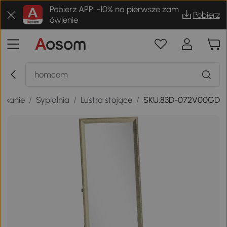
Pobierz APP: -10% na pierwsze zam
Pobierz
ówienie
szkanie
/
Sypialnia
/
Lustra stojące
/
SKU:83D-072V00GD