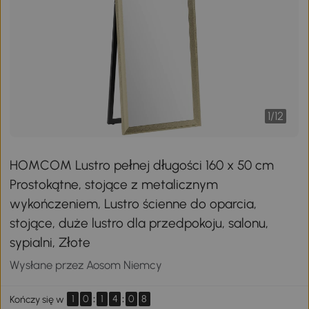
1
/
12
HOMCOM Lustro pełnej długości 160 x 50 cm
Prostokątne, stojące z metalicznym
wykończeniem, Lustro ścienne do oparcia,
stojące, duże lustro dla przedpokoju, salonu,
sypialni, Złote
Wysłane przez Aosom Niemcy
1
0
:
1
4
:
0
8
Kończy się w