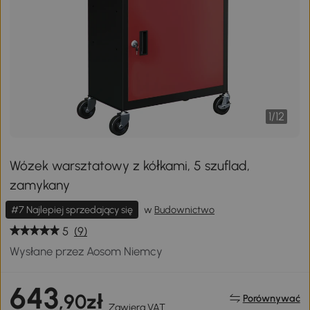
1
/
12
Wózek warsztatowy z kółkami, 5 szuflad,
zamykany
#7 Najlepiej sprzedający się
w
Budownictwo
5
(9)
Wysłane przez Aosom Niemcy
643
,90zł
Porównywać
Zawiera VAT