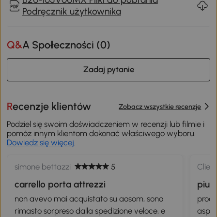
Podręcznik użytkownika
Q&A Społeczności (
0
)
Zadaj pytanie
Recenzje klientów
Zobacz wszystkie recenzje
Podziel się swoim doświadczeniem w recenzji lub filmie i
pomóż innym klientom dokonać właściwego wyboru.
Dowiedz się więcej
.
simone bettazzi
5
Clien
carrello porta attrezzi
piu 
non avevo mai acquistato su aosom, sono
prodo
rimasto sorpreso dalla spedizione veloce, e
aspet