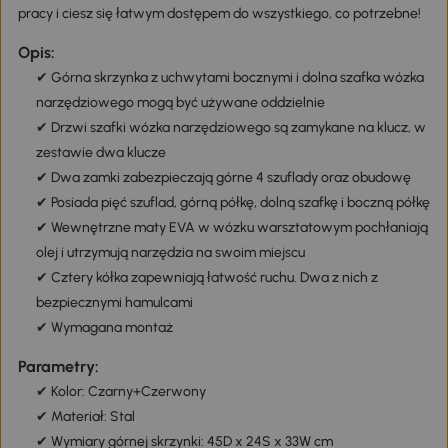
pracy i ciesz się łatwym dostępem do wszystkiego, co potrzebne!
Opis:
✔ Górna skrzynka z uchwytami bocznymi i dolna szafka wózka
narzędziowego mogą być używane oddzielnie
✔ Drzwi szafki wózka narzędziowego są zamykane na klucz, w
zestawie dwa klucze
✔ Dwa zamki zabezpieczają górne 4 szuflady oraz obudowę
✔ Posiada pięć szuflad, górną półkę, dolną szafkę i boczną półkę
✔ Wewnętrzne maty EVA w wózku warsztatowym pochłaniają
olej i utrzymują narzędzia na swoim miejscu
✔ Cztery kółka zapewniają łatwość ruchu. Dwa z nich z
bezpiecznymi hamulcami
✔ Wymagana montaż
Parametry:
✔ Kolor: Czarny+Czerwony
✔ Materiał: Stal
✔ Wymiary górnej skrzynki: 45D x 24S x 33W cm