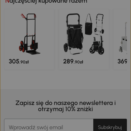
Najczęściej kupowane razem
305
289
369
,90zł
,90zł
,
Zapisz się do naszego newslettera i
otrzymaj 10% zniżki
Subskrybuj