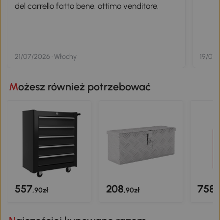
del carrello fatto bene. ottimo venditore.
21/07/2026 · Włochy
19/07/
Możesz również potrzebować
557
208
758
,90zł
,90zł
,