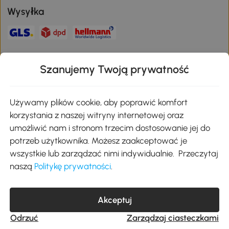
Wysyłka
Bezpieczna płatność
Szanujemy Twoją prywatność
Pobierz aplikację Aosom
Używamy plików cookie, aby poprawić komfort
korzystania z naszej witryny internetowej oraz
umożliwić nam i stronom trzecim dostosowanie jej do
Google Play
potrzeb użytkownika. Możesz zaakceptować je
wszystkie lub zarządzać nimi indywidualnie. Przeczytaj
naszą
Politykę prywatności
.
+48 22 292 29 06
kontakt@aosom.pl
MH Handel GmbH, Wendenstraße 309, 20537 Hamburg Pon.-piąt.:
Akceptuj
9:00 - 17:30
Odrzuć
Zarządzaj ciasteczkami
© 2017-2026 Wszystkie prawa zastrzeżone dla Aosom.