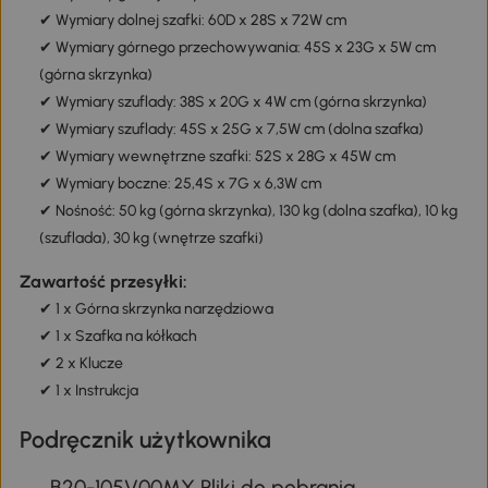
✔ Wymiary dolnej szafki: 60D x 28S x 72W cm
✔ Wymiary górnego przechowywania: 45S x 23G x 5W cm
(górna skrzynka)
✔ Wymiary szuflady: 38S x 20G x 4W cm (górna skrzynka)
✔ Wymiary szuflady: 45S x 25G x 7,5W cm (dolna szafka)
✔ Wymiary wewnętrzne szafki: 52S x 28G x 45W cm
✔ Wymiary boczne: 25,4S x 7G x 6,3W cm
✔ Nośność: 50 kg (górna skrzynka), 130 kg (dolna szafka), 10 kg
(szuflada), 30 kg (wnętrze szafki)
Zawartość przesyłki:
✔ 1 x Górna skrzynka narzędziowa
✔ 1 x Szafka na kółkach
✔ 2 x Klucze
✔ 1 x Instrukcja
Podręcznik użytkownika
B20-105V00MX Pliki do pobrania