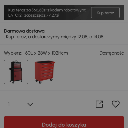
Kup teraz za
566,63zł
z kodem rabatowym:
Kup teraz
LATO12 i zaoszczędź 77,27zł
Darmowa dostawa
: Kup teraz, a dostarczymy między 12.08, a 14.08.
Wybierz:
60L x 28W x 102Hcm
Dostępność
Dodaj do koszyka