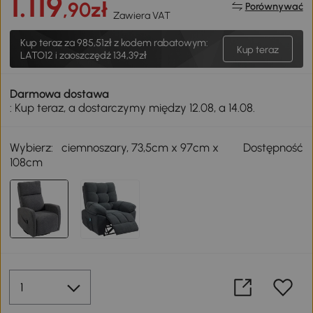
1.119
,90zł
Porównywać
Zawiera VAT
Kup teraz za
985,51zł
z kodem rabatowym:
Kup teraz
LATO12 i zaoszczędź 134,39zł
Darmowa dostawa
: Kup teraz, a dostarczymy między 12.08, a 14.08.
Wybierz:
ciemnoszary, 73,5cm x 97cm x
Dostępność
108cm