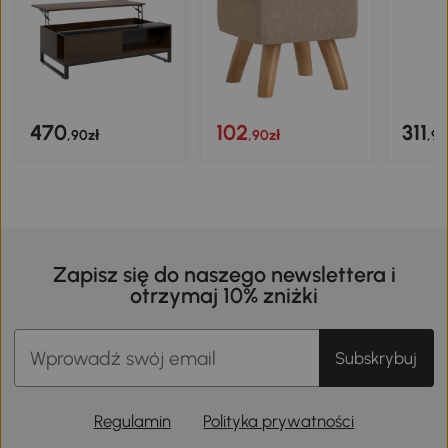
470
102
311
,90zł
,90zł
,90
Zapisz się do naszego newslettera i
otrzymaj 10% zniżki
Subskrybuj
Regulamin
Polityka prywatności