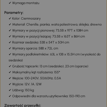
✔ Wymaga montażu
Parametry:
✔ Kolor: Ciemnoszary
✔ Materiał: Chenille, pianka, wata poliestrowa, sklejka, drewno
✔ Wymiary w pozycji pionowej: 73,5B x 97T x 108H cm
✔ Wymiary w pozycji leżącej: 73,5B x 163T x 86H cm
✔ Rozmiar siedziska: 53B x 54T x 50H cm
✔ Wymiary oparcia: 58B x 72L cm
✔ Wymiary podłokietników: 63L x 10B x 15,5H cm (wysokość do
siedziska)
✔ Grubość tapicerki: 13 cm (siedzisko), 23 cm (oparcie)
✔ Maksymalny kąt rozłożenia: 155°
✔ Wejście: 100-240V, 50/60Hz, 0,5A
✔ Wyjście: 12V, 1A, 12W
✔ Udźwig: 150 kg
✔ Odpowiedni dla wzrostu użytkownika: 150-190 cm
Zawartość przesyłki: