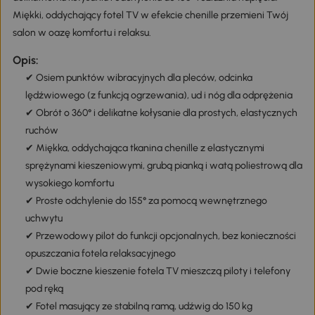
Miękki, oddychający fotel TV w efekcie chenille przemieni Twój
salon w oazę komfortu i relaksu.
Opis:
✔ Osiem punktów wibracyjnych dla pleców, odcinka
lędźwiowego (z funkcją ogrzewania), ud i nóg dla odprężenia
✔ Obrót o 360° i delikatne kołysanie dla prostych, elastycznych
ruchów
✔ Miękka, oddychająca tkanina chenille z elastycznymi
sprężynami kieszeniowymi, grubą pianką i watą poliestrową dla
wysokiego komfortu
✔ Proste odchylenie do 155° za pomocą wewnętrznego
uchwytu
✔ Przewodowy pilot do funkcji opcjonalnych, bez konieczności
opuszczania fotela relaksacyjnego
✔ Dwie boczne kieszenie fotela TV mieszczą piloty i telefony
pod ręką
✔ Fotel masujący ze stabilną ramą, udźwig do 150 kg