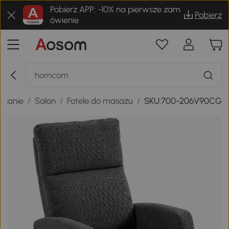
Pobierz APP: -10% na pierwsze zam
Pobierz
ówienie
zkanie
/
Salon
/
Fotele do masażu
/
SKU:700-206V90CG