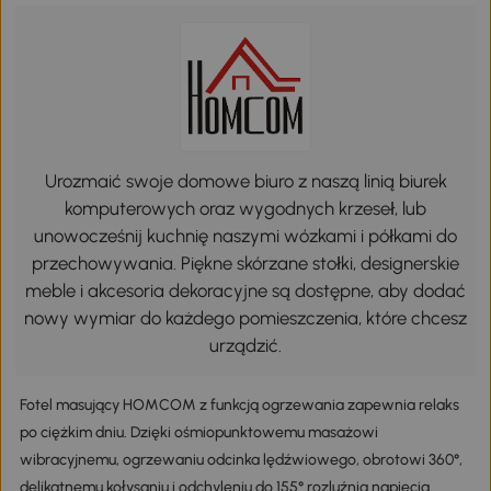
Urozmaić swoje domowe biuro z naszą linią biurek
komputerowych oraz wygodnych krzeseł, lub
unowocześnij kuchnię naszymi wózkami i półkami do
przechowywania. Piękne skórzane stołki, designerskie
meble i akcesoria dekoracyjne są dostępne, aby dodać
nowy wymiar do każdego pomieszczenia, które chcesz
urządzić.
Fotel masujący HOMCOM z funkcją ogrzewania zapewnia relaks
po ciężkim dniu. Dzięki ośmiopunktowemu masażowi
wibracyjnemu, ogrzewaniu odcinka lędźwiowego, obrotowi 360°,
delikatnemu kołysaniu i odchyleniu do 155° rozluźnia napięcia.