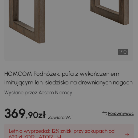
1
/
10
HOMCOM Podnóżek, pufa z wykończeniem
imitującym len, siedzisko na drewnianych nogach
Wysłane przez Aosom Niemcy
369
,90zł
Porównywać
Zawiera VAT
Letnia wyprzedaż: 12% zniżki przy zakupach od
629 zł, KOD: LATO12