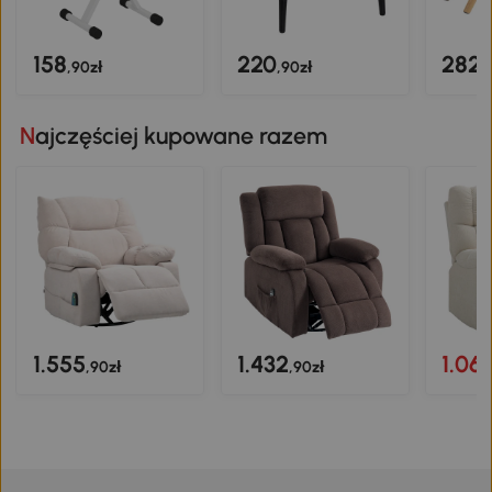
158
220
282
,90zł
,90zł
,
Najczęściej kupowane razem
1.555
1.432
1.06
,90zł
,90zł