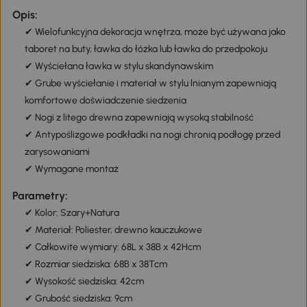
Opis:
✔ Wielofunkcyjna dekoracja wnętrza, może być używana jako
taboret na buty, ławka do łóżka lub ławka do przedpokoju
✔ Wyściełana ławka w stylu skandynawskim
✔ Grube wyściełanie i materiał w stylu lnianym zapewniają
komfortowe doświadczenie siedzenia
✔ Nogi z litego drewna zapewniają wysoką stabilność
✔ Antypoślizgowe podkładki na nogi chronią podłogę przed
zarysowaniami
✔ Wymagane montaż
Parametry:
✔ Kolor: Szary+Natura
✔ Materiał: Poliester, drewno kauczukowe
✔ Całkowite wymiary: 68L x 38B x 42Hcm
✔ Rozmiar siedziska: 68B x 38Tcm
✔ Wysokość siedziska: 42cm
✔ Grubość siedziska: 9cm