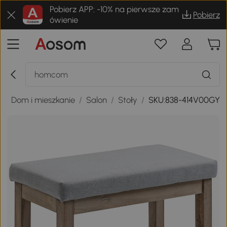
Pobierz APP: -10% na pierwsze zam
Pobierz
ówienie
t
/
Dom i mieszkanie
/
Salon
/
Stoły
/
SKU:838-414V00GY