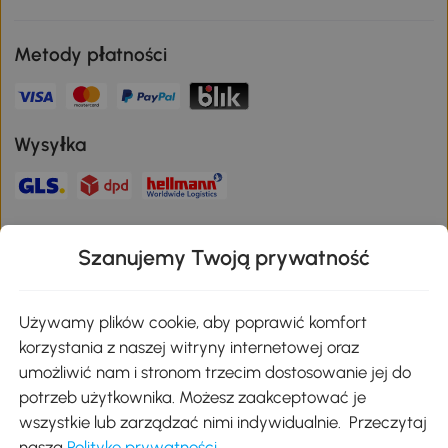
Metody płatności
Wysyłka
Bezpieczna płatność
Szanujemy Twoją prywatność
Pobierz aplikację Aosom
Używamy plików cookie, aby poprawić komfort
korzystania z naszej witryny internetowej oraz
umożliwić nam i stronom trzecim dostosowanie jej do
Google Play
potrzeb użytkownika. Możesz zaakceptować je
wszystkie lub zarządzać nimi indywidualnie. Przeczytaj
naszą
Politykę prywatności
.