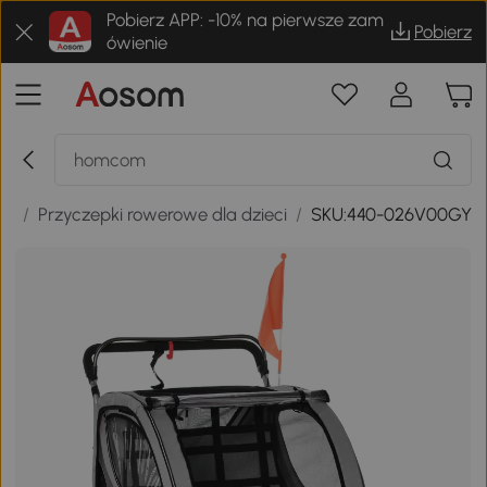
Pobierz APP: -10% na pierwsze zam
Pobierz
ówienie
ce
/
Przyczepki rowerowe dla dzieci
/
SKU:440-026V00GY