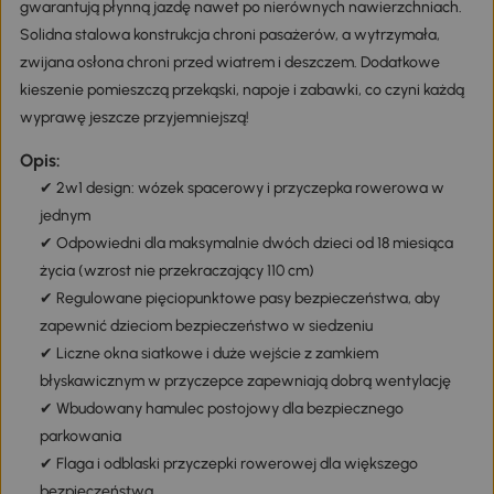
gwarantują płynną jazdę nawet po nierównych nawierzchniach.
Solidna stalowa konstrukcja chroni pasażerów, a wytrzymała,
zwijana osłona chroni przed wiatrem i deszczem. Dodatkowe
kieszenie pomieszczą przekąski, napoje i zabawki, co czyni każdą
wyprawę jeszcze przyjemniejszą!
Opis:
✔ 2w1 design: wózek spacerowy i przyczepka rowerowa w
jednym
✔ Odpowiedni dla maksymalnie dwóch dzieci od 18 miesiąca
życia (wzrost nie przekraczający 110 cm)
✔ Regulowane pięciopunktowe pasy bezpieczeństwa, aby
zapewnić dzieciom bezpieczeństwo w siedzeniu
✔ Liczne okna siatkowe i duże wejście z zamkiem
błyskawicznym w przyczepce zapewniają dobrą wentylację
✔ Wbudowany hamulec postojowy dla bezpiecznego
parkowania
✔ Flaga i odblaski przyczepki rowerowej dla większego
bezpieczeństwa