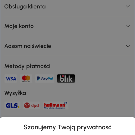
Obsługa klienta
Moje konto
Aosom na świecie
Metody płatności
Wysyłka
Bezpieczna płatność
Szanujemy Twoją prywatność