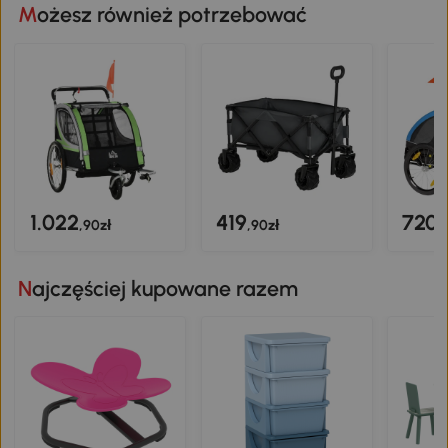
Możesz również potrzebować
1.022
419
720
,90zł
,90zł
,
Najczęściej kupowane razem