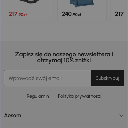
217
240
217
,90zł
,90zł
,9
Zapisz się do naszego newslettera i
otrzymaj 10% zniżki
Subskrybuj
Regulamin
Polityka prywatności
Aosom