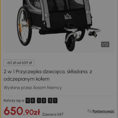
1
/
12
-60 zł od 659 zł
2 w 1 Przyczepka dziecięca, składana, z
odczepianym kołem
Wysłane przez Aosom Niemcy
0
5
:
1
3
:
3
0
Kończy się w
650
,90zł
Porównywać
Zawiera VAT