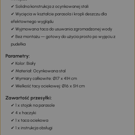
✔ Solidna konstrukcja z ocynkowanej stali
✔ Wycięcia w kształcie parasola i kropli deszczu dla
efektownego wyglądu
✔ Wyjmowana taca do usuwania zgromadzonej wody
✔ Bez montażu — gotowy do użycia prosto po wyjęciu z
pudełka
Parametry:
✔ Kolor: Biały
✔ Materiał: Ocynkowana stal
✔ Wymiary całkowite: Ø17 x 41H cm
✔ Wielkość tacy ociekowej: Ø16 x 5H cm
Zawartość przesyłki:
✔ 1 x stojak na parasole
✔ 4 x haczyki
✔ 1 x taca ociekowa
✔ 1 x instrukcja obsługi