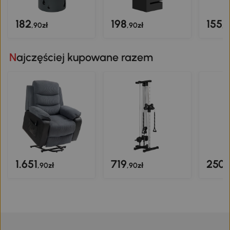
182
198
155
,90zł
,90zł
,9
Najczęściej kupowane razem
1.651
719
250
,90zł
,90zł
,