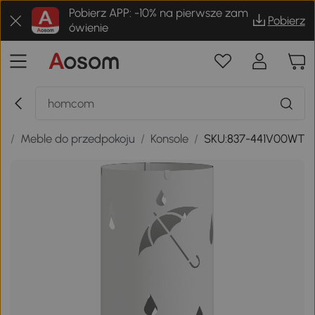
Pobierz APP: -10% na pierwsze zam
Pobierz
ówienie
e
/
Meble do przedpokoju
/
Konsole
/
SKU:837-441V00WT