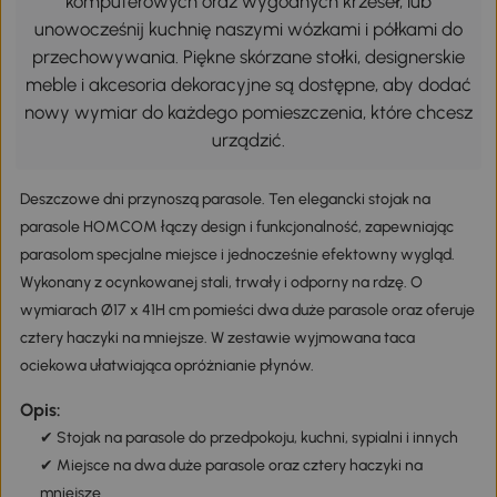
komputerowych oraz wygodnych krzeseł, lub
unowocześnij kuchnię naszymi wózkami i półkami do
przechowywania. Piękne skórzane stołki, designerskie
meble i akcesoria dekoracyjne są dostępne, aby dodać
nowy wymiar do każdego pomieszczenia, które chcesz
urządzić.
Deszczowe dni przynoszą parasole. Ten elegancki stojak na
parasole HOMCOM łączy design i funkcjonalność, zapewniając
parasolom specjalne miejsce i jednocześnie efektowny wygląd.
Wykonany z ocynkowanej stali, trwały i odporny na rdzę. O
wymiarach Ø17 x 41H cm pomieści dwa duże parasole oraz oferuje
cztery haczyki na mniejsze. W zestawie wyjmowana taca
ociekowa ułatwiająca opróżnianie płynów.
Opis:
✔ Stojak na parasole do przedpokoju, kuchni, sypialni i innych
✔ Miejsce na dwa duże parasole oraz cztery haczyki na
mniejsze