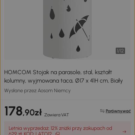
1
/
12
HOMCOM Stojak na parasole, stal, kształt
kolumny, wyjmowana taca, Ø17 x 41H cm, Biały
Wysłane przez Aosom Niemcy
178
,90zł
Porównywać
Zawiera VAT
Letnia wyprzedaż: 12% zniżki przy zakupach od
629 zł, KOD: LATO12