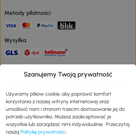
Metody płatności
Wysyłka
Bezpieczna płatność
Szanujemy Twoją prywatność
Pobierz aplikację Aosom
Używamy plików cookie, aby poprawić komfort
korzystania z naszej witryny internetowej oraz
umożliwić nam i stronom trzecim dostosowanie jej do
Google Play
potrzeb użytkownika. Możesz zaakceptować je
wszystkie lub zarządzać nimi indywidualnie. Przeczytaj
naszą
Politykę prywatności
.