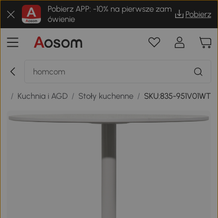
Pobierz APP: -10% na pierwsze zam
Pobierz
ówienie
ie
/
Kuchnia i AGD
/
Stoły kuchenne
/
SKU:835-951V01WT