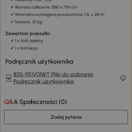
✔ Wymiary całkowite: Ø80 x 75H cm
✔ Minimalna wymagana powierzchnia: 1.3L x 2B m²
✔ Nośność: 30 kg
Zawartość przesyłki:
✔ 1 x Stół Jadalny
✔ 1 x Instrukcja
Podręcznik użytkownika
835-951V01WT Pliki do pobrania
Podręcznik użytkownika
Q&A Społeczności (
0
)
Zadaj pytanie