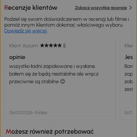
Recenzje klientów
Zobacz wszystkie recenzje
Podziel się swoim doświadczeniem w recenzji lub filmie i
pomóż innym klientom dokonać właściwego wyboru.
Dowiedz się więcej
.
Klient Aosom
5
Klien
opinie
Jes
wszystko ładni zapakowane i wysłane.
Bardz
bałem się że będą niestabilne ale wręcz
zapak
przeciwnie są stabilne 😊
zabe
zesta
śruby
tutaj
06/02/2026 · Polska
16/02/
Możesz również potrzebować