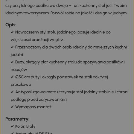
czy przytulnego posiłku we dwoje – ten kuchenny stół jest Twoim
idealnym towarzyszem. Pozwól sobie na jakość i design w jednym.
Opis:
✔ Nowoczesny styl stołu jadalnego, pasuje idealnie do
większości aranżacji wnętrz
✔ Przeznaczony dla dwóch osób, idealny do mniejszych kuchni i
jadalni
✔ Duży, okrągły blat kuchenny stołu do spożywania posiłków i
napojów
✔ Ø50 cm duży i okrągły podstawek ze stali pokrytej
proszkowo
✔ Antypoślizgowa mata utrzymuje stół jadalny stabilnie i chroni
podłogę przed zarysowaniami
✔ Wymagany montaż
Parametry:
✔ Kolor: Biały
✔ Materiały: MDF, Stal