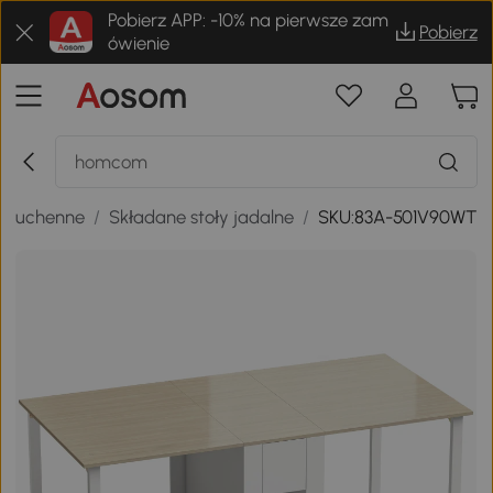
Pobierz APP: -10% na pierwsze zam
Pobierz
ówienie
y kuchenne
/
Składane stoły jadalne
/
SKU:83A-501V90WT