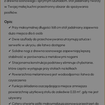
z drewna sosnowego i sprytnym szufladom, stół jadalniany tworzy
w Twojej małej kuchni przestronny obszar do spożywania
posiłków.
Opis:
✔ Przy maksymalnej długości 168 cm stół jadalniany zapewnia
dużo miejsca dla 6 osób
✔ Dwie szuflady do przechowywania utrzymują sztućce i
serwetki w ukryciu, ale łatwo dostępne
✔ Solidne nogi z drewna sosnowego zapewniają lepszą
stabilność w porównaniu z metalowymi nogami
✔ Stacjonarna konstrukcja podstawy eliminuje chybotanie,
które często występuje przy stołach na kółkach
✔ Powierzchnia melaminowa jest wodoodporna i łatwa do
czyszczenia
✔ Funkcja składania oszczędzająca miejsce zmniejsza
powierzchnię użytkową stołu do zaledwie 0,33 m², gdy nie jest
używany
✔ Cztery otwarte półki maksymalizują pionową przestrzeń do