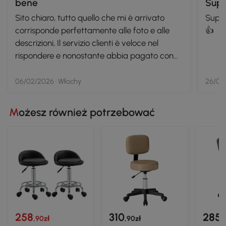
bene
Supe
Sito chiaro, tutto quello che mi è arrivato
Super
corrisponde perfettamente alle foto e alle
👍
descrizioni, Il servizio clienti è veloce nel
rispondere e nonostante abbia pagato con
bonifico bancario in 4 giorni è arrivato tutto
bene imballato. Sicuramente prenderò altre
06/02/2026 · Włochy
26/01/
cose e lo consiglio
Możesz również potrzebować
258
310
285
,90zł
,90zł
,