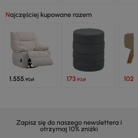
Najczęściej kupowane razem
1.555
173
102
,90zł
,90zł
,9
Zapisz się do naszego newslettera i
otrzymaj 10% zniżki