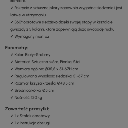
komfortu
✔ Pokrycie z sztucznej skóry zapewnia wygodne siedzenie i jest
łatwe w utrzymaniu
✔ 360° obrotowe siedzisko dzięki swojej stopy w kształcie
gwiazdy z 5 kołami, które zapewniają dużą swobodę ruchu
✔ Wymagany montaż
Parametry:
✔ Kolor: Biały+Srebrny
✔ Materiał: Sztuczna skóra, Pianka, Stal
✔ Wymiary ogólne: Ø35,5 x 51-67H cm
✔ Regulowana wysokość siedziska: 51-67 cm
✔ Rozmiar krzyża krzesła: Ø48,5 cm
✔ Średnica kółka: Ø5 cm
✔ Nośność: 120 kg
Zawartość przesyłki:
✔ 1 x Stołek obrotowy
✔ 1 x Instrukcja obsługi