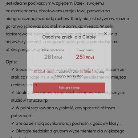
jest idealny pod każdym względem. Dzięki swojemu
bezramiennemu, obrotowemu projektowi, pozwala na
nieograniczoną swobodę ruchów. Kiedy nie jest używany, można
Osobiste zniżki dla Ciebie
go łatwo schować pod stół, nie zajmując miejsca. W pełni
tapicerowane siedzisko, pokryte sztuczną skórą, zapewnia
najwyższy komfort, a elegancki wzór przeszycia dodaje mu
Cena detaliczna:
Twoja cena:
atrakcyjnego wyglądu.
281
251
,90zł
,90zł
Opis:
✔ Siedzisko pokryte sztuczną skórą z srebrnym stelażem ze
30,00zł rabatu
, zostało tylko
, aby
1h 59m 59s
stali, co nadaje mu elegancki wygląd, niezależnie od miejsca
z niego skorzystać.
umieszczenia
✔ Idealny do salonów fryzjerskich, salonów kosmetycznych,
Pobierz teraz
studiów tatuażu itp.
✔ W pełni regulowana wysokość, aby sprostać różnym
potrzebom
✔ Stelaż ze stalą ocynkowaną i podnośnik gazowy klasy III
✔ Okrągłe siedzisko z grubym wypełnieniem dla większego