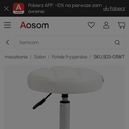
Pobierz APP: -10% na pierwsze zam
Pobierz
ówienie
 i mieszkanie
/
Salon
/
Fotele fryzjerskie
/
SKU:503-011WT