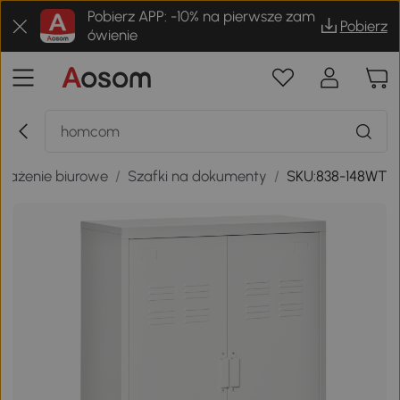
Pobierz APP: -10% na pierwsze zam
Pobierz
ówienie
osażenie biurowe
/
Szafki na dokumenty
/
SKU:838-148WT