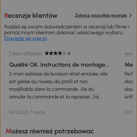
Recenzje klientów
Zobacz wszystkie recenzje
Podziel się swoim doświadczeniem w recenzji lub filmie i
pomóż innym klientom dokonać właściwego wyboru.
Dowiedz się więcej
.
Client d'Aosom
4
Aoso
Qualité OK. Instructions de montage
Meta
pas top.
1/ mon adresse de livraison était erronée, elle
Perfe
est gérée au niveau du profil et non
door 
modifiable dans la commande. J'ai du
doubl
annuler la commande et la repasser. J'ai
with i
voulu attendre le remboursement, résultat : le
produit est passé de 109 à 139 euros ! 2/
16/11/2025 · Francja
21/05/
l'armoire n'est pas facile à monter, et le plan
n'est pas très clair. Sinon plutôt pas mal en
Możesz również potrzebować
blanc.