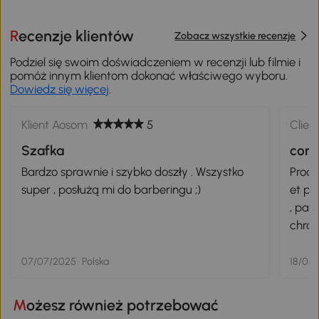
Recenzje klientów
Zobacz wszystkie recenzje
Podziel się swoim doświadczeniem w recenzji lub filmie i
pomóż innym klientom dokonać właściwego wyboru.
Dowiedz się więcej
.
Klient Aosom
5
Clien
Szafka
conf
Bardzo sprawnie i szybko doszły . Wszystko
Produ
super , posłużą mi do barberingu ;)
et pr
, parfait Point négatif , l
chronopost
07/07/2025 · Polska
18/05/
Możesz również potrzebować