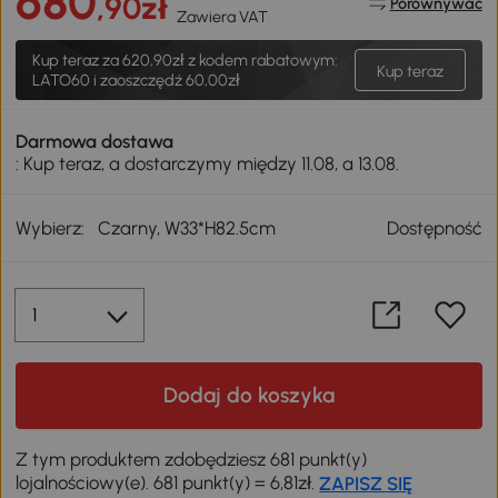
680
,90zł
Porównywać
Zawiera VAT
Kup teraz za
620,90zł
z kodem rabatowym:
Kup teraz
LATO60 i zaoszczędź 60,00zł
Darmowa dostawa
: Kup teraz, a dostarczymy między 11.08, a 13.08.
Wybierz:
Czarny, W33*H82.5cm
Dostępność
Dodaj do koszyka
Z tym produktem zdobędziesz 681 punkt(y)
lojalnościowy(e). 681 punkt(y) = 6,81zł.
ZAPISZ SIĘ