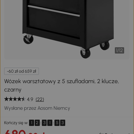
1
/
12
-60 zł od 659 zł
Wózek warsztatowy z 5 szufladami, 2 klucze,
czarny
4.9
(22)
Wysłane przez Aosom Niemcy
1
2
:
3
1
:
5
2
Kończy się w