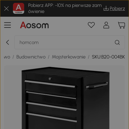
Pobierz APP: -10% na pierwsze zam
Pobierz
ówienie
ictwo
/
Budownictwo
/
Majsterkowanie
/
SKU:B20-004BK