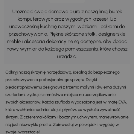
Urozmaić swoje domowe biuro z naszą linią biurek
komputerowych oraz wygodnych krzeseł, lub
unowocześnij kuchnię naszymi wózkami i półkami do
przechowywania. Piękne skórzane stołki, designerskie
meble i akcesoria dekoracyjne są dostępne, aby dodać
nowy wymiar do każdego pomieszczenia, które chcesz
urządzić.
Odkryj naszą skrzynię narzędziową, idealną do bezpiecznego
przechowywania profesjonalnego sprzętu. Dzięki
pięciostopniowemu designowi z trzema małymi i dwiema dużymi
szufladami, zyskujesz mnóstwo miejsca na uporządkowanie
swoich akcesoriów. Każda szuflada wyposażona jest w matę EVA,
która wchłania nadmiar oleju i płynów, co wydłuża żywotność
skrzyni. Z czterema kółkami i bocznym uchwytem, manewrowanie
nią jest niezwykle proste. Zainwestuj w porządek i wygodę w
swojej warsztacie!