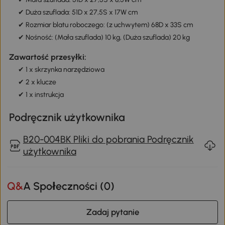
✔ Duża szuflada: 51D x 27,5S x 17W cm
✔ Rozmiar blatu roboczego: (z uchwytem) 68D x 33S cm
✔ Nośność: (Mała szuflada) 10 kg, (Duża szuflada) 20 kg
Zawartość przesyłki:
✔ 1 x skrzynka narzędziowa
✔ 2 x klucze
✔ 1 x instrukcja
Podręcznik użytkownika
B20-004BK Pliki do pobrania Podręcznik
użytkownika
Q&A Społeczności (
0
)
Zadaj pytanie