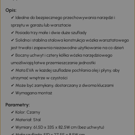
Opis:
✔ Idealne do bezpiecznego przechowywania narzędzi i
sprzętu w garażu lub warsztacie
✔ Posiada trzy małe i dwie duże szuflady
✔ Solidna i stabilna stalowa konstrukcja wózka warsztatowego
jest trwała i zapewnia niezawodne użytkowanie na co dzień
✔ Boczny uchwyt i cztery kółka wózka narzędziowego
umożliwiają łatwe przemieszczanie jednostki
✔ Mata EVA w każdej szufladzie pochłania olej i płyny, aby
utrzymać wnętrze w czystości
✔ Może być zamykany, dostarczany z dwoma kluczami
✔ Wymagana montaż
Parametry:
✔ Kolor: Czarny
✔ Materiał: Stal
✔ Wymiary: 61,5D x 33S x 82,5W cm (bez uchwytu)
✔ Mała szuflada: 51D x 27,5S x 8,5W cm