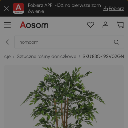
Pobierz APP: -10% na pierwsze zam
Pobierz
ówienie
racje
/
Sztuczne rośliny doniczkowe
/
SKU:83C-192V02GN