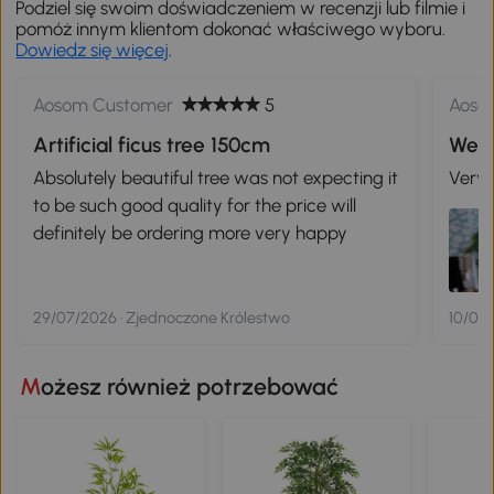
Podziel się swoim doświadczeniem w recenzji lub filmie i
pomóż innym klientom dokonać właściwego wyboru.
Dowiedz się więcej
.
Aosom Customer
5
Aoso
Artificial ficus tree 150cm
Absolutely beautiful tree was not expecting it
to be such good quality for the price will
definitely be ordering more very happy
29/07/2026 · Zjednoczone Królestwo
10/07/
Możesz również potrzebować