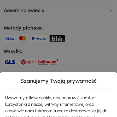
Aosom na świecie
Metody płatności
Wysyłka
Bezpieczna płatność
Szanujemy Twoją prywatność
Pobierz aplikację Aosom
Używamy plików cookie, aby poprawić komfort
korzystania z naszej witryny internetowej oraz
umożliwić nam i stronom trzecim dostosowanie jej do
Google Play