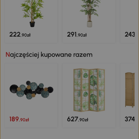
222
291
243
,90zł
,90zł
,
Najczęściej kupowane razem
189
627
374
,90zł
,90zł
,