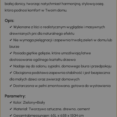
białej donicy, tworząc natychmiast harmonijną, stylową oazę,
która podnosi komfort w Twoim domu.
Opis:
✔ Wykonane z liści o realistycznym wyglądzie i masywnych
drewnianych pni dla naturalnego efektu
✔ Nie wymaga pielęgnacji i zapewnia trwałą zieleń w domu lub
biurze
✔ Posiada giętkie gałęzie, które umożliwiają łatwe
dostosowanie ogólnego kształtu drzewa
✔ Nadaje się do salonu, sypialni, domowego biura i przedpokoju
✔ Obciążona podstawa zapewnia stabilność i jest bezpieczna
dla małych dzieci oraz zwierząt domowych
✔ Dostarczona w pełni zmontowana, gotowa do wystawienia
Parametry:
✔ Kolor: Zielony+Biały
✔ Materiał: Tworzywo sztuczne, drewno, cement
✔ Gesamtabmessungen: 65L x 65B x 150H cm