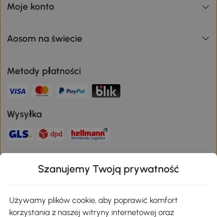
Moje konto
Aosom na świecie
Metody płatności
Wysyłka
Bezpieczna płatność
Szanujemy Twoją prywatność
Pobierz aplikację Aosom
Używamy plików cookie, aby poprawić komfort
korzystania z naszej witryny internetowej oraz