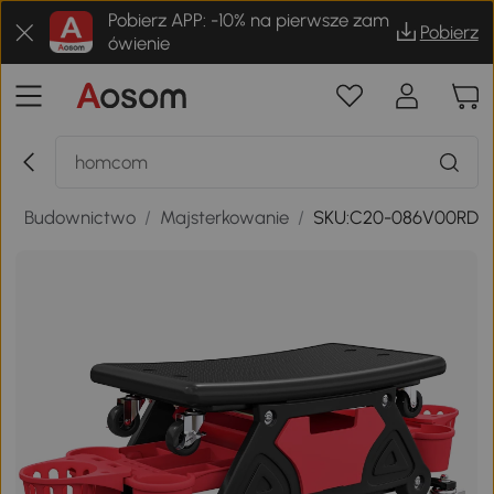
Pobierz APP: -10% na pierwsze zam
Pobierz
ówienie
o
/
Budownictwo
/
Majsterkowanie
/
SKU:C20-086V00RD