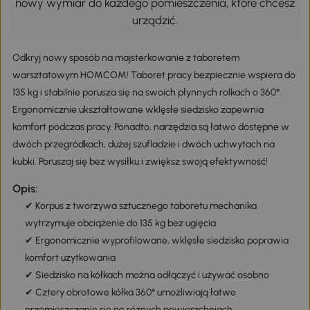
nowy wymiar do każdego pomieszczenia, które chcesz
urządzić.
Odkryj nowy sposób na majsterkowanie z taboretem
warsztatowym HOMCOM! Taboret pracy bezpiecznie wspiera do
135 kg i stabilnie porusza się na swoich płynnych rolkach o 360°.
Ergonomicznie ukształtowane wklęsłe siedzisko zapewnia
komfort podczas pracy. Ponadto, narzędzia są łatwo dostępne w
dwóch przegródkach, dużej szufladzie i dwóch uchwytach na
kubki. Poruszaj się bez wysiłku i zwiększ swoją efektywność!
Opis:
✔ Korpus z tworzywa sztucznego taboretu mechanika
wytrzymuje obciążenie do 135 kg bez ugięcia
✔ Ergonomicznie wyprofilowane, wklęsłe siedzisko poprawia
komfort użytkowania
✔ Siedzisko na kółkach można odłączyć i używać osobno
✔ Cztery obrotowe kółka 360° umożliwiają łatwe
przemieszczanie się po różnych powierzchniach