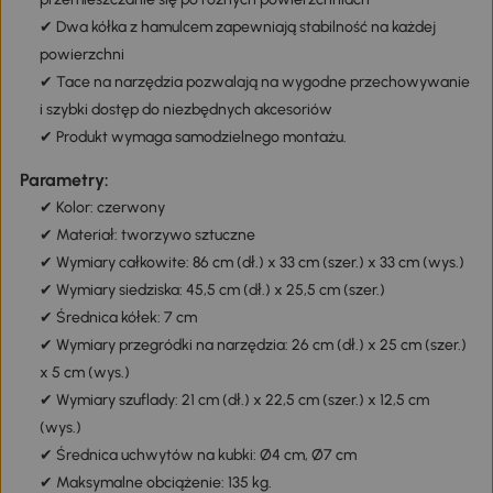
✔ Dwa kółka z hamulcem zapewniają stabilność na każdej
powierzchni
✔ Tace na narzędzia pozwalają na wygodne przechowywanie
i szybki dostęp do niezbędnych akcesoriów
✔ Produkt wymaga samodzielnego montażu.
Parametry:
✔ Kolor: czerwony
✔ Materiał: tworzywo sztuczne
✔ Wymiary całkowite: 86 cm (dł.) x 33 cm (szer.) x 33 cm (wys.)
✔ Wymiary siedziska: 45,5 cm (dł.) x 25,5 cm (szer.)
✔ Średnica kółek: 7 cm
✔ Wymiary przegródki na narzędzia: 26 cm (dł.) x 25 cm (szer.)
x 5 cm (wys.)
✔ Wymiary szuflady: 21 cm (dł.) x 22,5 cm (szer.) x 12,5 cm
(wys.)
✔ Średnica uchwytów na kubki: Ø4 cm, Ø7 cm
✔ Maksymalne obciążenie: 135 kg.