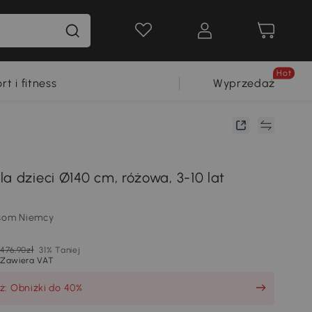
Hot
rt i fitness
Wyprzedaż
a dzieci Ø140 cm, różowa, 3-10 lat
som Niemcy
476,90zł
31% Taniej
Zawiera VAT
ż: Obniżki do 40%