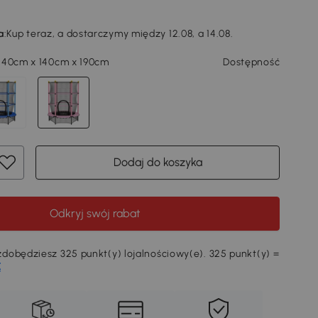
a
:
Kup teraz, a dostarczymy między 12.08, a 14.08.
140cm x 140cm x 190cm
Dostępność
Dodaj do koszyka
Odkryj swój rabat
dobędziesz 325 punkt(y) lojalnościowy(e). 325 punkt(y) =
Ę