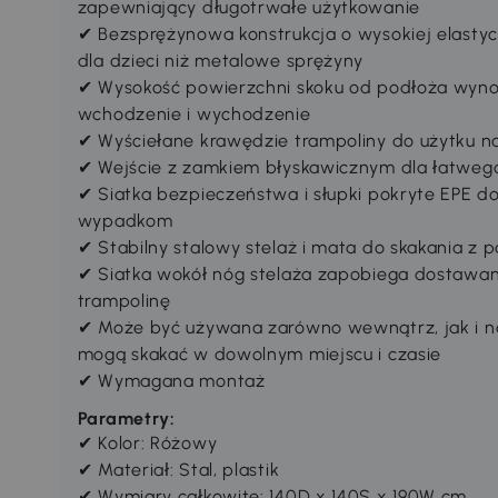
zapewniający długotrwałe użytkowanie
✔ Bezsprężynowa konstrukcja o wysokiej elastyc
dla dzieci niż metalowe sprężyny
✔ Wysokość powierzchni skoku od podłoża wynos
wchodzenie i wychodzenie
✔ Wyściełane krawędzie trampoliny do użytku n
✔ Wejście z zamkiem błyskawicznym dla łatweg
✔ Siatka bezpieczeństwa i słupki pokryte EPE d
wypadkom
✔ Stabilny stalowy stelaż i mata do skakania z p
✔ Siatka wokół nóg stelaża zapobiega dostawan
trampolinę
✔ Może być używana zarówno wewnątrz, jak i na
mogą skakać w dowolnym miejscu i czasie
✔ Wymagana montaż
Parametry:
✔ Kolor: Różowy
✔ Materiał: Stal, plastik
✔ Wymiary całkowite: 140D x 140S x 190W cm