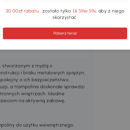
30,00zł rabatu
, zostało tylko
, aby z niego
1h 59m 59s
z naszą linią biurek komputerowych
skorzystać.
unowocześnij kuchnię naszymi
ywania. Piękne skórzane stołki,
Pobierz teraz
a dekoracyjne są dostępne, aby
o pomieszczenia, które chcesz
, stworzonym z myślą o
onstrukcji i braku metalowych sprężyn,
pokojny o ich bezpieczeństwo.
uzji, a trampolina doskonale sprawdzi
stronnych wnętrzach. Idealne
dzieciom na aktywną zabawę,
mpoliny do użytku wewnętrznego