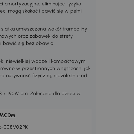
i amortyzacyjne, eliminując ryzyko
ci mogą skakać i bawić się w pełni
 siatka umieszczona wokół trampoliny
omowych oraz zabawek do strefy
 i bawić się bez obaw o
ki niewielkiej wadze i kompaktowym
zarówno w przestronnych wnętrzach, jak
na aktywność fizyczną, niezależnie od
S x 190W cm. Zalecane dla dzieci w
OMCOM
2-008V02PK