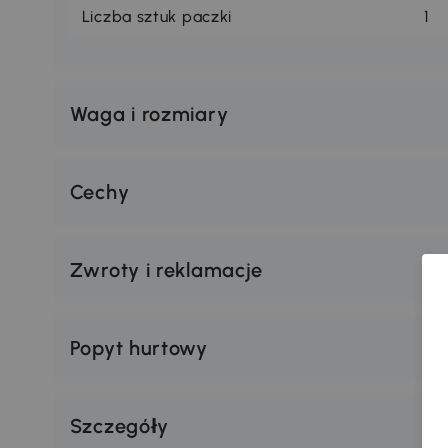
Liczba sztuk paczki
1
Waga i rozmiary
Cechy
Zwroty i reklamacje
Popyt hurtowy
Szczegóły