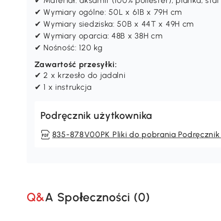
✔ Materiał: aksamit (100% poliester), pianka, stal
✔ Wymiary ogólne: 50L x 61B x 79H cm
✔ Wymiary siedziska: 50B x 44T x 49H cm
✔ Wymiary oparcia: 48B x 38H cm
✔ Nośność: 120 kg
Zawartość przesyłki:
✔ 2 x krzesło do jadalni
✔ 1 x instrukcja
Podręcznik użytkownika
835-878V00PK Pliki do pobrania Podręcznik
Q&A Społeczności (
0
)