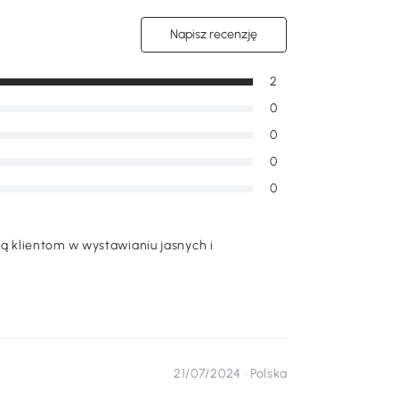
Napisz recenzję
2
0
0
0
0
 klientom w wystawianiu jasnych i
21/07/2024 ·
Polska