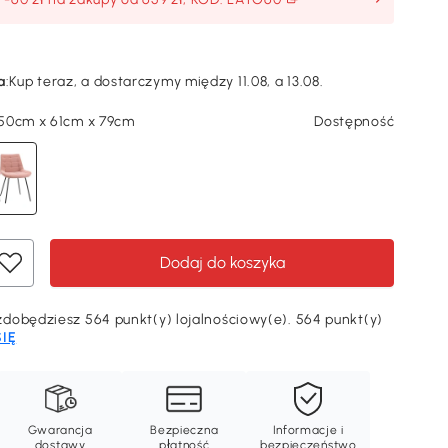
a
:
Kup teraz, a dostarczymy między 11.08, a 13.08.
50cm x 61cm x 79cm
Dostępność
Dodaj do koszyka
dobędziesz 564 punkt(y) lojalnościowy(e). 564 punkt(y)
SIĘ
Gwarancja
Bezpieczna
Informacje i
dostawy
płatność
bezpieczeństwo