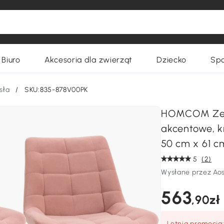
Biuro
Akcesoria dla zwierząt
Dziecko
Spo
sła
/
SKU:835-878V00PK
HOMCOM Zesta
akcentowe, k
50 cm x 61 c
5
(2)
Wysłane przez Ao
563
,90zł
Letnia promocja