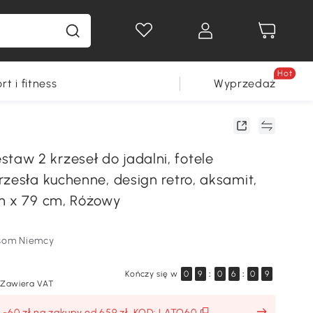
Hot
rt i fitness
Wyprzedaż
w 2 krzeseł do jadalni, fotele
rzesła kuchenne, design retro, aksamit,
m x 79 cm, Różowy
som Niemcy
Kończy się w
0
9
:
0
6
:
0
8
Zawiera VAT
: -60 zł na zakupy od 659 zł, KOD: LATO60