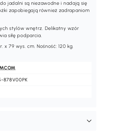
do jadalni są niezawodne i nadają się
óżki zapobiegają również zadrapaniom
ych stylów wnętrz. Delikatny wzór
ia siłę podparcia.
. x 79 wys. cm. Nośność: 120 kg.
OMCOM
5-878V00PK