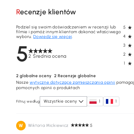
Recenzje klientów
Podziel się swoim doświadczeniem w recenzji lub
5
filmie i pomóż innym klientom dokonać właściwego
4
wyboru.
Dowiedz się więcej
.
5
3
2
2 Średnia ocena
1
2
globalne oceny
2
Recenzje globalne
Nasze
wytyczne dotyczące zamieszczania opinii
pomagają
pomocnych opinii o produktach
Wszystkie oceny
1
1
Filtruj według
W
Wiktoria Mickiewicz
5