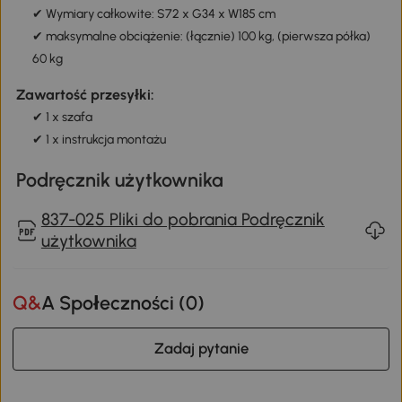
✔ Wymiary całkowite: S72 x G34 x W185 cm
✔ maksymalne obciążenie: (łącznie) 100 kg, (pierwsza półka)
60 kg
Zawartość przesyłki:
✔ 1 x szafa
✔ 1 x instrukcja montażu
Podręcznik użytkownika
837-025 Pliki do pobrania Podręcznik
użytkownika
Q&A Społeczności (
0
)
Zadaj pytanie