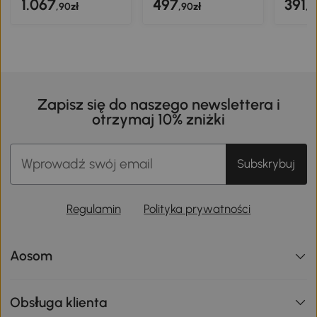
1.067
497
391
,90zł
,90zł
,9
Zapisz się do naszego newslettera i
otrzymaj 10% zniżki
Subskrybuj
Regulamin
Polityka prywatności
Aosom
Obsługa klienta