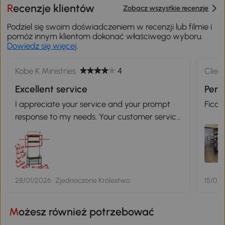
Recenzje klientów
Zobacz wszystkie recenzje
Podziel się swoim doświadczeniem w recenzji lub filmie i
pomóż innym klientom dokonać właściwego wyboru.
Dowiedz się więcej
.
Kobe K Ministries
4
Clien
Excellent service
Perf
I appreciate your service and your prompt
Ficou
response to my needs. Your customer service
response was topnotch when a parts were
missing from a product i bought from you lot.
The replacement and delivery process was
swift. Great service. You earn my
recommendation to my family and friends.
28/01/2026 · Zjednoczone Królestwo
15/01/
Możesz również potrzebować