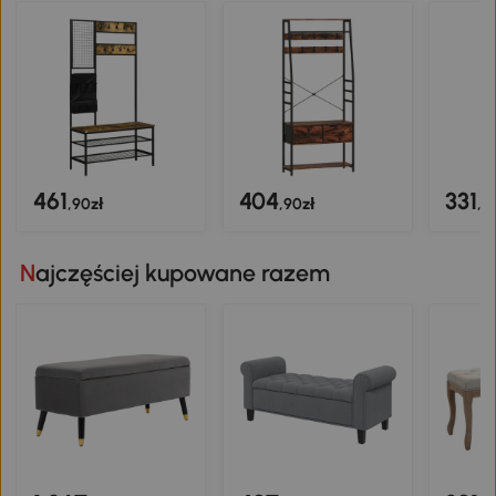
461
404
331
,90zł
,90zł
,9
Najczęściej kupowane razem