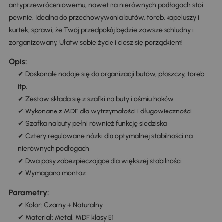
antyprzewróceniowemu, nawet na nierównych podłogach stoi
pewnie. Idealna do przechowywania butów, toreb, kapeluszy i
kurtek, sprawi, że Twój przedpokój będzie zawsze schludny i
zorganizowany. Ułatw sobie życie i ciesz się porządkiem!
Opis:
✔ Doskonale nadaje się do organizacji butów, płaszczy, toreb
itp.
✔ Zestaw składa się z szafki na buty i ośmiu haków
✔ Wykonane z MDF dla wytrzymałości i długowieczności
✔ Szafka na buty pełni również funkcję siedziska
✔ Cztery regulowane nóżki dla optymalnej stabilności na
nierównych podłogach
✔ Dwa pasy zabezpieczające dla większej stabilności
✔ Wymagana montaż
Parametry:
✔ Kolor: Czarny + Naturalny
✔ Materiał: Metal, MDF klasy E1