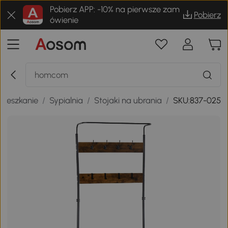
Pobierz APP: -10% na pierwsze zam
Pobierz
ówienie
mieszkanie
/
Sypialnia
/
Stojaki na ubrania
/
SKU:837-025