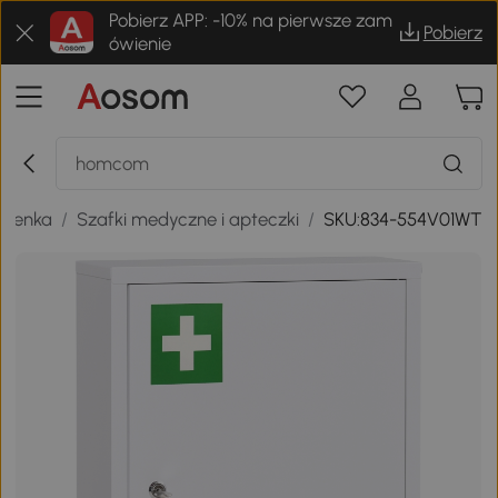
Pobierz APP: -10% na pierwsze zam
Pobierz
ówienie
zienka
/
Szafki medyczne i apteczki
/
SKU:834-554V01WT