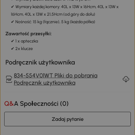
✔ Wymiary każdej komory: 40L x 13W x 16Hcm, 40L x 13W x
16Hcm, 40L x 13W x 21,5Hcm (od góry do dołu)
✔ Nośność: 15 kg (łącznie), 5 kg (każda półka)
Zawartość przesyłki:
✔ 1 x apteczka
✔ 2x klucze
Podręcznik użytkownika
834-554V01WT Pliki do pobrania
Podręcznik użytkownika
Q&A Społeczności (
0
)
Zadaj pytanie