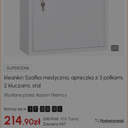
1
/
11
SUPERCENA
kleankin Szafka medyczna, apteczka z 3 półkami,
2 kluczami, stal
Wysłane przez Aosom Niemcy
1
7
:
3
3
:
5
1
Kończy się w
214
238,90zł
10% Taniej
,90zł
Porównywać
Zawiera VAT