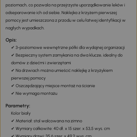
poziomach, co pozwala na przejrzyste uporządkowanie leków i
odseparowanie ich od siebie. Naklejka z krzyżem pierwszej
pomocy jest umieszczona z przodu w celu łatwej identyfikacji w
nagłych wypadkach.
Opis:
✔ 3-poziomowe wewnętrzne półki dla wydajnej organizacji
✔ Bezpieczny system zamykania na dwa klucze, idealny do
domów z dziećmi i zwierzętami
✔ Na drzwiach można umieścić naklejkę z krzyżykiem
pierwszej pomocy
✔ Oszczędzający miejsce montaż na ścianie
✔ Nie wymaga montażu
Parametry:
Kolor biały
✔ Materiał: stal walcowana na zimno
✔ Wymiary całkowite: 40 dł. x 15 szer. x 53,5 wys. cm
✔ Wymiary drzwi: 35,6 szer. x 49,2 wys. cm